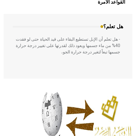
بالعمارة الإسلامية في بلاد الشام ومصر خاصة، حيث يحرص
القواعد الآمرة
المعمار على بناء مداميكه وخاصة في الواجهات
هل تعلم؟
- هل تعلم أن الإبل تستطيع البقاء على قيد الحياة حتى لو فقدت
40% من ماء جسمها ويعود ذلك لقدرتها على تغيير درجة حرارة
جسمها تبعاً لتغير درجة حرارة الجو،
- هل تعلم أن أبقراط كتب في الطب أربعة مؤلفات هي:
الحكم، الأدلة، تنظيم التغذية، ورسالته في جروح الرأس. ويعود
له الفضل بأنه حرر الطب من الدين والفلسفة.
- هل تعلم أن المرجان إفراز حيواني يتكون في البحر ويتركب