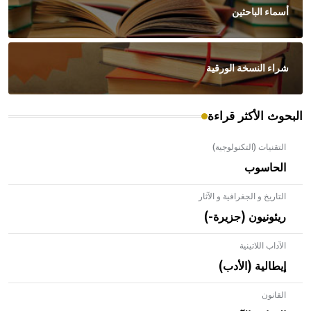
أسماء الباحثين
شراء النسخة الورقية
البحوث الأكثر قراءة
التقنيات (التكنولوجية)
الحاسوب
التاريخ و الجغرافية و الآثار
ريئونيون (جزيرة-)
الآداب اللاتينية
إيطالية (الأدب)
القانون
- هل تعلم أن الأبلق نوع من الفنون الهندسية التي ارتبطت