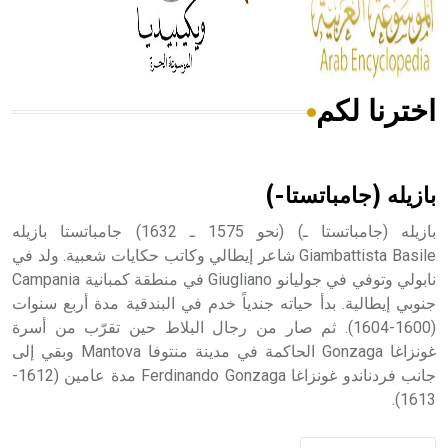
من مادة كربونات الكلسيوم، وهو أحمر أو شديد الحمرة وهو
أجود أنواعه، ويمتاز بكبر الحجم ويسمى الش
اخترنا لكم
هل تعلم أن الأبسيد كلمة فرنسية اللفظ تم اعتمادها مصطلحاً
أثرياً يستخدم في العمارة عموماً وفي العمارة الدينية الخاصة
بالكنائس خصوصاً، وفي الإنكليزية أب
بازيله (جامباتستا-)
بازيله (جامباتستا ـ) (نحو 1575 ـ 1632) جامباتستا بازيله
Giambattista Basile شاعر إيطالي وكاتب حكايات شعبية. ولد في
نابولي وتوفي في جوليانو Giugliano في منطقة كمبانية Campania
- هل تعلم أن أبجر Abgar اسم معروف جيداً يعود إلى عدد من
الملوك الذين حكموا مدينة إديسا (الرها) من أبجر الأول وحتى
جنوبي إيطالية. بدأ حياته جندياً خدم في البندقية مدة أربع سنوات
التاسع، وهم ينتسبون إلى أسرة أوسروين
(1600-1604). ثم صار من رجال البلاط حين تقرّب من أسرة
غونزاغا Gonzaga الحاكمة في مدينة منتوفا Mantova وبقي إلى
جانب فردناندو غونزاغا Ferdinando Gonzaga مدة عامين (1612-
1613).
- هل تعلم أن الأبجدية الكنعانية تتألف من /22/ علامة كتابية