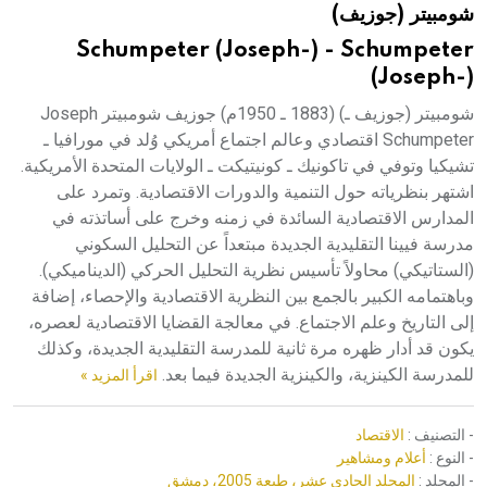
شومبيتر (جوزيف)
هيئة الموسوعة العربية تطلق موسوعات جديدة في عام 2026
Schumpeter (Joseph-) - Schumpeter
(Joseph-)
شومبيتر (جوزيف ـ) (1883 ـ 1950م) جوزيف شومبيتر Joseph
Schumpeter اقتصادي وعالم اجتماع أمريكي وُلد في مورافيا ـ
تشيكيا وتوفي في تاكونيك ـ كونيتيكت ـ الولايات المتحدة الأمريكية.
اشتهر بنظرياته حول التنمية والدورات الاقتصادية. وتمرد على
المدارس الاقتصادية السائدة في زمنه وخرج على أساتذته في
مدرسة فيينا التقليدية الجديدة مبتعداً عن التحليل السكوني
(الستاتيكي) محاولاً تأسيس نظرية التحليل الحركي (الديناميكي).
وباهتمامه الكبير بالجمع بين النظرية الاقتصادية والإحصاء، إضافة
إلى التاريخ وعلم الاجتماع. في معالجة القضايا الاقتصادية لعصره،
يكون قد أدار ظهره مرة ثانية للمدرسة التقليدية الجديدة، وكذلك
للمدرسة الكينزية، والكينزية الجديدة فيما بعد.
اقرأ المزيد »
- التصنيف :
الاقتصاد
- النوع :
أعلام ومشاهير
- المجلد :
المجلد الحادي عشر، طبعة 2005، دمشق