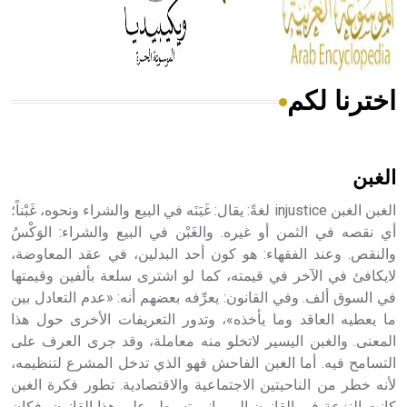
من مادة كربونات الكلسيوم، وهو أحمر أو شديد الحمرة وهو
أجود أنواعه، ويمتاز بكبر الحجم ويسمى الش
اخترنا لكم
هل تعلم أن الأبسيد كلمة فرنسية اللفظ تم اعتمادها مصطلحاً
أثرياً يستخدم في العمارة عموماً وفي العمارة الدينية الخاصة
بالكنائس خصوصاً، وفي الإنكليزية أب
الغبن
الغبن الغبن injustice لغةً: يقال: غَبَنَه في البيع والشراء ونحوه، غَبْناً؛
أي نقصه في الثمن أو غيره. والغَبْن في البيع والشراء: الوَكْسُ
والنقص. وعند الفقهاء: هو كون أحد البدلين، في عقد المعاوضة،
- هل تعلم أن أبجر Abgar اسم معروف جيداً يعود إلى عدد من
الملوك الذين حكموا مدينة إديسا (الرها) من أبجر الأول وحتى
لايكافئ في الآخر في قيمته، كما لو اشترى سلعة بألفين وقيمتها
التاسع، وهم ينتسبون إلى أسرة أوسروين
في السوق ألف. وفي القانون: يعرِّفه بعضهم أنه: «عدم التعادل بين
ما يعطيه العاقد وما يأخذه»، وتدور التعريفات الأخرى حول هذا
المعنى. والغبن اليسير لاتخلو منه معاملة، وقد جرى العرف على
التسامح فيه. أما الغبن الفاحش فهو الذي تدخل المشرع لتنظيمه،
لأنه خطر من الناحيتين الاجتماعية والاقتصادية. تطور فكرة الغبن
- هل تعلم أن الأبجدية الكنعانية تتألف من /22/ علامة كتابية
كانت النزعة في القانون الروماني تسيطر على هذا القانون، فكان