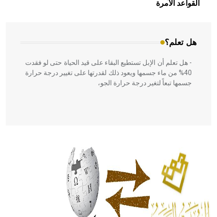
بالعمارة الإسلامية في بلاد الشام ومصر خاصة، حيث يحرص
القواعد الآمرة
المعمار على بناء مداميكه وخاصة في الواجهات
هل تعلم؟
- هل تعلم أن الإبل تستطيع البقاء على قيد الحياة حتى لو فقدت
40% من ماء جسمها ويعود ذلك لقدرتها على تغيير درجة حرارة
جسمها تبعاً لتغير درجة حرارة الجو،
- هل تعلم أن أبقراط كتب في الطب أربعة مؤلفات هي:
الحكم، الأدلة، تنظيم التغذية، ورسالته في جروح الرأس. ويعود
له الفضل بأنه حرر الطب من الدين والفلسفة.
- هل تعلم أن المرجان إفراز حيواني يتكون في البحر ويتركب