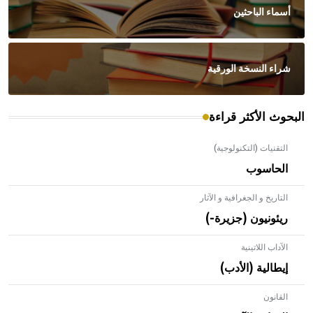
أسماء الباحثين
شراء النسخة الورقية
البحوث الأكثر قراءة
التقنيات (التكنولوجية)
الحاسوب
التاريخ و الجغرافية و الآثار
ريئونيون (جزيرة-)
الآداب اللاتينية
إيطالية (الأدب)
القانون
- هل تعلم أن الأبلق نوع من الفنون الهندسية التي ارتبطت