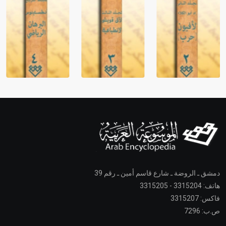
دمشق ـ الروضة ـ شارع قاسم أمين ـ رقم 39
هاتف: 3315204 - 3315205
فاكس: 3315207
ص.ب: 7296