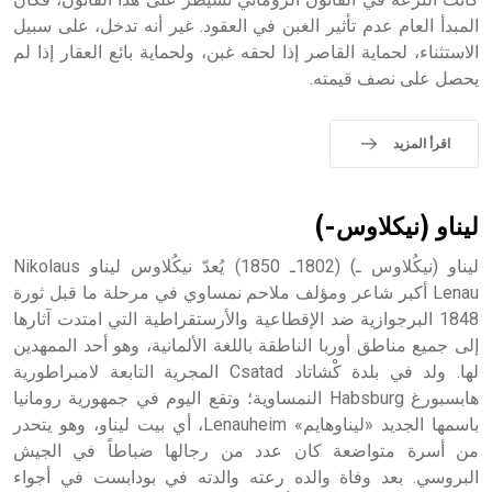
sign تكتب منفصلة غير متصلة، وتعتمد المبدأ الأكوروفوني،
المبدأ العام عدم تأثير الغبن في العقود. غير أنه تدخل، على سبيل
حيث تقتصر القيمة الصوتية للعلامة الك
الاستثناء، لحماية القاصر إذا لحقه غبن، ولحماية بائع العقار إذا لم
يحصل على نصف قيمته.
اقرأ المزيد
ليناو (نيكلاوس-)
ليناو (نيكُلاوس ـ) (1802ـ 1850) يُعدّ نيكُلاوس ليناو Nikolaus
Lenau أكبر شاعر ومؤلف ملاحم نمساوي في مرحلة ما قبل ثورة
1848 البرجوازية ضد الإقطاعية والأرستقراطية التي امتدت آثارها
إلى جميع مناطق أوربا الناطقة باللغة الألمانية، وهو أحد الممهدين
لها. ولد في بلدة كْشاتاد Csatad المجرية التابعة لامبراطورية
هابسبورغ Habsburg النمساوية؛ وتقع اليوم في جمهورية رومانيا
باسمها الجديد «ليناوهايم» Lenauheim، أي بيت ليناو، وهو يتحدر
من أسرة متواضعة كان عدد من رجالها ضباطاً في الجيش
البروسي. بعد وفاة والده رعته والدته في بودابست في أجواء