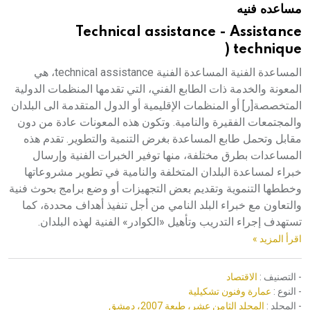
مساعده فنيه
هيئة الموسوعة العربية تطلق موسوعات جديدة في عام 2026
Technical assistance - Assistance
technique (
المساعدة الفنية المساعدة الفنية technical assistance، هي
المعونة والخدمة ذات الطابع الفني، التي تقدمها المنظمات الدولية
المتخصصة[ر] أو المنظمات الإقليمية أو الدول المتقدمة الى البلدان
والمجتمعات الفقيرة والنامية. وتكون هذه المعونات عادة من دون
مقابل وتحمل طابع المساعدة بغرض التنمية والتطوير. تقدم هذه
المساعدات بطرق مختلفة، منها توفير الخبرات الفنية وإرسال
خبراء لمساعدة البلدان المتخلفة والنامية في تطوير مشروعاتها
وخططها التنموية وتقديم بعض التجهيزات أو وضع برامج بحوث فنية
والتعاون مع خبراء البلد النامي من أجل تنفيذ أهداف محددة، كما
تستهدف إجراء التدريب وتأهيل «الكوادر» الفنية لهذه البلدان.
اقرأ المزيد »
- التصنيف :
الاقتصاد
- النوع :
عمارة وفنون تشكيلية
- المجلد :
المجلد الثامن عشر، طبعة 2007، دمشق