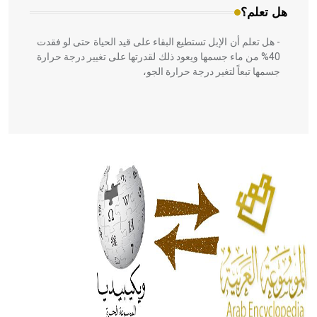
هل تعلم؟
- هل تعلم أن الإبل تستطيع البقاء على قيد الحياة حتى لو فقدت
40% من ماء جسمها ويعود ذلك لقدرتها على تغيير درجة حرارة
جسمها تبعاً لتغير درجة حرارة الجو،
- هل تعلم أن أبقراط كتب في الطب أربعة مؤلفات هي:
الحكم، الأدلة، تنظيم التغذية، ورسالته في جروح الرأس. ويعود
له الفضل بأنه حرر الطب من الدين والفلسفة.
- هل تعلم أن المرجان إفراز حيواني يتكون في البحر ويتركب
من مادة كربونات الكلسيوم، وهو أحمر أو شديد الحمرة وهو
أجود أنواعه، ويمتاز بكبر الحجم ويسمى الش