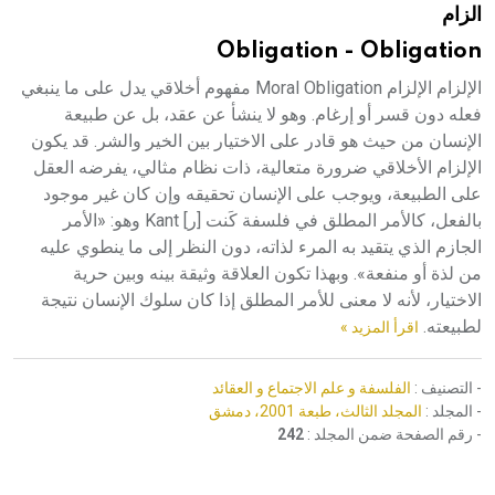
الزام
هيئة الموسوعة العربية تطلق موسوعات جديدة في عام 2026
Obligation - Obligation
الإلزام الإلزام Moral Obligation مفهوم أخلاقي يدل على ما ينبغي
فعله دون قسر أو إرغام. وهو لا ينشأ عن عقد، بل عن طبيعة
الإنسان من حيث هو قادر على الاختيار بين الخير والشر. قد يكون
الإلزام الأخلاقي ضرورة متعالية، ذات نظام مثالي، يفرضه العقل
على الطبيعة، ويوجب على الإنسان تحقيقه وإن كان غير موجود
بالفعل، كالأمر المطلق في فلسفة كَنت [ر] Kant وهو: «الأمر
الجازم الذي يتقيد به المرء لذاته، دون النظر إلى ما ينطوي عليه
من لذة أو منفعة». وبهذا تكون العلاقة وثيقة بينه وبين حرية
الاختيار، لأنه لا معنى للأمر المطلق إذا كان سلوك الإنسان نتيجة
لطبيعته.
اقرأ المزيد »
- التصنيف :
الفلسفة و علم الاجتماع و العقائد
- المجلد :
المجلد الثالث، طبعة 2001، دمشق
- رقم الصفحة ضمن المجلد :
242