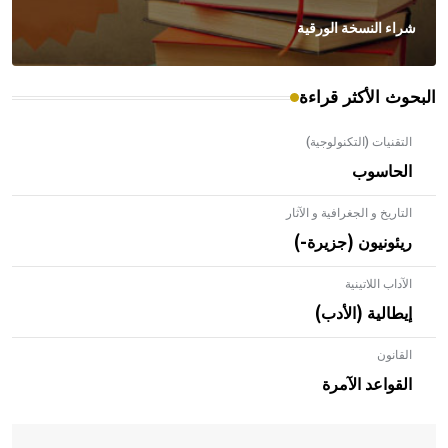
شراء النسخة الورقية
البحوث الأكثر قراءة
التقنيات (التكنولوجية)
الحاسوب
التاريخ و الجغرافية و الآثار
ريئونيون (جزيرة-)
الآداب اللاتينية
إيطالية (الأدب)
القانون
- هل تعلم أن الأبلق نوع من الفنون الهندسية التي ارتبطت
بالعمارة الإسلامية في بلاد الشام ومصر خاصة، حيث يحرص
القواعد الآمرة
المعمار على بناء مداميكه وخاصة في الواجهات