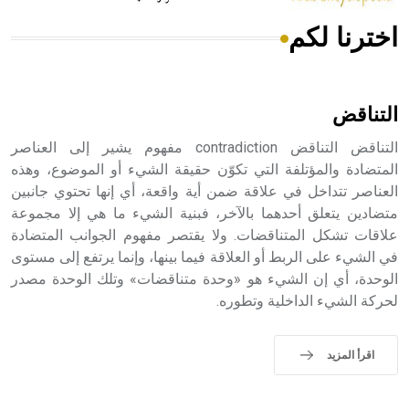
اخترنا لكم
هل تعلم أن الأبسيد كلمة فرنسية اللفظ تم اعتمادها مصطلحاً
أثرياً يستخدم في العمارة عموماً وفي العمارة الدينية الخاصة
بالكنائس خصوصاً، وفي الإنكليزية أب
التناقض
التناقض التناقض contradiction مفهوم يشير إلى العناصر
المتضادة والمؤتلفة التي تكوّن حقيقة الشيء أو الموضوع، وهذه
العناصر تتداخل في علاقة ضمن أية واقعة، أي إنها تحتوي جانبين
- هل تعلم أن أبجر Abgar اسم معروف جيداً يعود إلى عدد من
الملوك الذين حكموا مدينة إديسا (الرها) من أبجر الأول وحتى
متضادين يتعلق أحدهما بالآخر، فبنية الشيء ما هي إلا مجموعة
التاسع، وهم ينتسبون إلى أسرة أوسروين
علاقات تشكل المتناقضات. ولا يقتصر مفهوم الجوانب المتضادة
في الشيء على الربط أو العلاقة فيما بينها، وإنما يرتفع إلى مستوى
الوحدة، أي إن الشيء هو «وحدة متناقضات» وتلك الوحدة مصدر
لحركة الشيء الداخلية وتطوره.
- هل تعلم أن الأبجدية الكنعانية تتألف من /22/ علامة كتابية
sign تكتب منفصلة غير متصلة، وتعتمد المبدأ الأكوروفوني،
اقرأ المزيد
حيث تقتصر القيمة الصوتية للعلامة الك