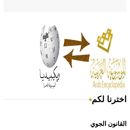
- هل تعلم أن أبقراط كتب في الطب أربعة مؤلفات هي:
الحكم، الأدلة، تنظيم التغذية، ورسالته في جروح الرأس. ويعود
له الفضل بأنه حرر الطب من الدين والفلسفة.
- هل تعلم أن المرجان إفراز حيواني يتكون في البحر ويتركب
من مادة كربونات الكلسيوم، وهو أحمر أو شديد الحمرة وهو
أجود أنواعه، ويمتاز بكبر الحجم ويسمى الش
اخترنا لكم
هل تعلم أن الأبسيد كلمة فرنسية اللفظ تم اعتمادها مصطلحاً
أثرياً يستخدم في العمارة عموماً وفي العمارة الدينية الخاصة
بالكنائس خصوصاً، وفي الإنكليزية أب
القانون الجوي