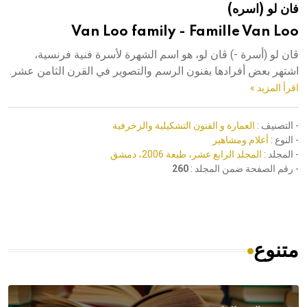
فان لو (اسره)
هيئة الموسوعة العربية تطلق موسوعات جديدة في عام 2026
Van Loo family - Famille Van Loo
ڤان لو (أسرة -) ڤان لو، هو اسم الشهرة لأسرة فنية فرنسية،
اشتهر بعض أفرادها بفنون الرسم والتصوير في القرن الثامن عشر.
اقرأ المزيد »
- التصنيف :
العمارة و الفنون التشكيلية والزخرفية
- النوع :
أعلام ومشاهير
- المجلد :
المجلد الرابع عشر، طبعة 2006، دمشق
- رقم الصفحة ضمن المجلد :
260
متنوع