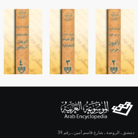
دمشق ـ الروضة ـ شارع قاسم أمين ـ رقم 39