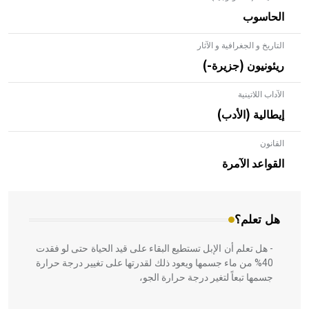
الحاسوب
التاريخ و الجغرافية و الآثار
ريئونيون (جزيرة-)
الآداب اللاتينية
إيطالية (الأدب)
القانون
- هل تعلم أن الأبلق نوع من الفنون الهندسية التي ارتبطت
بالعمارة الإسلامية في بلاد الشام ومصر خاصة، حيث يحرص
القواعد الآمرة
المعمار على بناء مداميكه وخاصة في الواجهات
هل تعلم؟
- هل تعلم أن الإبل تستطيع البقاء على قيد الحياة حتى لو فقدت
40% من ماء جسمها ويعود ذلك لقدرتها على تغيير درجة حرارة
جسمها تبعاً لتغير درجة حرارة الجو،