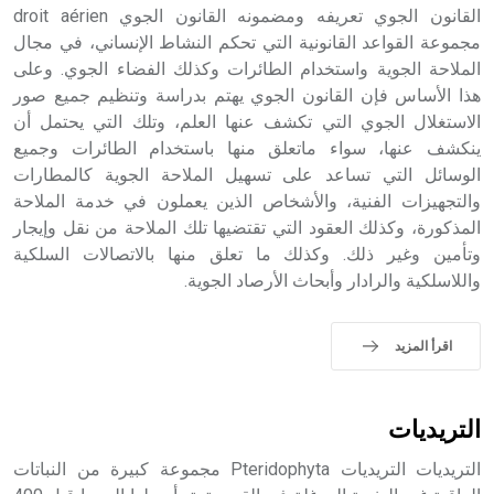
القانون الجوي تعريفه ومضمونه القانون الجوي droit aérien
مجموعة القواعد القانونية التي تحكم النشاط الإنساني، في مجال
الملاحة الجوية واستخدام الطائرات وكذلك الفضاء الجوي. وعلى
- هل تعلم أن أبجر Abgar اسم معروف جيداً يعود إلى عدد من
الملوك الذين حكموا مدينة إديسا (الرها) من أبجر الأول وحتى
هذا الأساس فإن القانون الجوي يهتم بدراسة وتنظيم جميع صور
التاسع، وهم ينتسبون إلى أسرة أوسروين
الاستغلال الجوي التي تكشف عنها العلم، وتلك التي يحتمل أن
ينكشف عنها، سواء ماتعلق منها باستخدام الطائرات وجميع
الوسائل التي تساعد على تسهيل الملاحة الجوية كالمطارات
والتجهيزات الفنية، والأشخاص الذين يعملون في خدمة الملاحة
المذكورة، وكذلك العقود التي تقتضيها تلك الملاحة من نقل وإيجار
- هل تعلم أن الأبجدية الكنعانية تتألف من /22/ علامة كتابية
وتأمين وغير ذلك. وكذلك ما تعلق منها بالاتصالات السلكية
sign تكتب منفصلة غير متصلة، وتعتمد المبدأ الأكوروفوني،
واللاسلكية والرادار وأبحاث الأرصاد الجوية.
حيث تقتصر القيمة الصوتية للعلامة الك
اقرأ المزيد
التريديات
التريديات التريديات Pteridophyta مجموعة كبيرة من النباتات