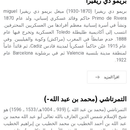
بريمو دي ريفيرا
بريمو دي ريفيرا (1870-1930) ميغل بريمو دي ريفيرا miguel
Primo de Rivera حاكم وقائد عسكري إسباني، ولد عام 1870
ونشأ في أسرة إسبانية معظم أفرادها من العسكريين المحترفين.
- هل تعلم أن أبجر Abgar اسم معروف جيداً يعود إلى عدد من
الملوك الذين حكموا مدينة إديسا (الرها) من أبجر الأول وحتى
انتسب إلى أكاديمية طليطلة Toledo العسكرية وتخرج فيها عام
التاسع، وهم ينتسبون إلى أسرة أوسروين
1888. خدم ضابطاً في المغرب (مراكش) وكوبة والفيليبين. وفي
عام 1915 عيّن حاكماً عسكرياً لمدينة قادس Cadiz، ثم قائداً عاماً
لمنطقة مدينة بلنسية Valencia ثم في برشلونة Barcelona عام
1922.
- هل تعلم أن الأبجدية الكنعانية تتألف من /22/ علامة كتابية
sign تكتب منفصلة غير متصلة، وتعتمد المبدأ الأكوروفوني،
اقرأ المزيد
حيث تقتصر القيمة الصوتية للعلامة الك
التمرتاشي (محمد بن عبد الله-)
التمرتاشي (محمد بن عبد الله ـ) (939 ـ 1004هـ/1533 ـ 1596) هو
شيخ الإسلام شمس الدين العارف بالله تعالى أبو عبد الله محمد بن
عبد الله بن أحمد الخطيب بن محمد الخطيب بن إبراهيم الخطيب