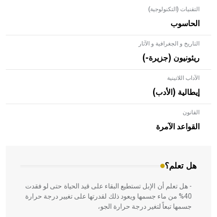
التقنيات (التكنولوجية)
الحاسوب
التاريخ و الجغرافية و الآثار
ريئونيون (جزيرة-)
الآداب اللاتينية
إيطالية (الأدب)
القانون
- هل تعلم أن الأبلق نوع من الفنون الهندسية التي ارتبطت
بالعمارة الإسلامية في بلاد الشام ومصر خاصة، حيث يحرص
القواعد الآمرة
المعمار على بناء مداميكه وخاصة في الواجهات
هل تعلم؟
- هل تعلم أن الإبل تستطيع البقاء على قيد الحياة حتى لو فقدت
40% من ماء جسمها ويعود ذلك لقدرتها على تغيير درجة حرارة
جسمها تبعاً لتغير درجة حرارة الجو،