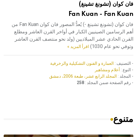
فان كوان (تشونغ تشينغ)
هيئة الموسوعة العربية تطلق موسوعات جديدة في عام 2026
Fan Kuan - Fan Kuan
فان كوان (تشونغ تشينغ -) يُعدُّ المصور فان كوان Fan Kuan من
أهم الرسامين الصينيين الكبار في أواخر القرن العاشر ومطلع
القرن الحادي عشر الميلاديين (ولد نحو منتصف القرن العاشر
وتوفي نحو عام 1030)
اقرأ المزيد »
- التصنيف :
العمارة و الفنون التشكيلية والزخرفية
- النوع :
أعلام ومشاهير
- المجلد :
المجلد الرابع عشر، طبعة 2006، دمشق
- رقم الصفحة ضمن المجلد :
258
متنوع