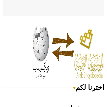
- هل تعلم أن أبقراط كتب في الطب أربعة مؤلفات هي:
الحكم، الأدلة، تنظيم التغذية، ورسالته في جروح الرأس. ويعود
له الفضل بأنه حرر الطب من الدين والفلسفة.
- هل تعلم أن المرجان إفراز حيواني يتكون في البحر ويتركب
من مادة كربونات الكلسيوم، وهو أحمر أو شديد الحمرة وهو
أجود أنواعه، ويمتاز بكبر الحجم ويسمى الش
اخترنا لكم
هل تعلم أن الأبسيد كلمة فرنسية اللفظ تم اعتمادها مصطلحاً
أثرياً يستخدم في العمارة عموماً وفي العمارة الدينية الخاصة
بالكنائس خصوصاً، وفي الإنكليزية أب