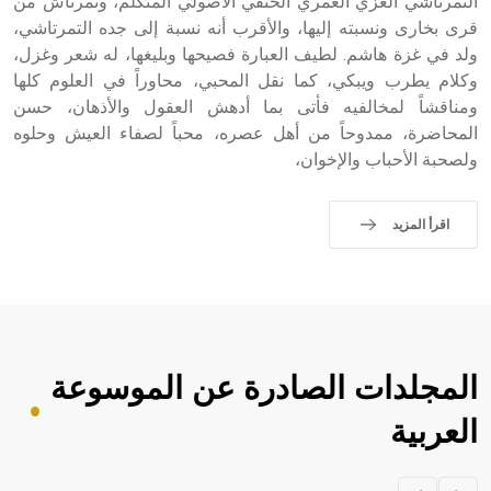
التُمرتاشي الغزي العمري الحنفي الأصولي المتكلم، وتُمرتاش من
قرى بخارى ونسبته إليها، والأقرب أنه نسبة إلى جده التمرتاشي،
ولد في غزة هاشم. لطيف العبارة فصيحها وبليغها، له شعر وغزل،
وكلام يطرب ويبكي، كما نقل المحبي، محاوراً في العلوم كلها
ومناقشاً لمخالفيه فأتى بما أدهش العقول والأذهان، حسن
المحاضرة، ممدوحاً من أهل عصره، محباً لصفاء العيش وحلوه
ولصحبة الأحباب والإخوان،
اقرأ المزيد
المجلدات الصادرة عن الموسوعة
العربية