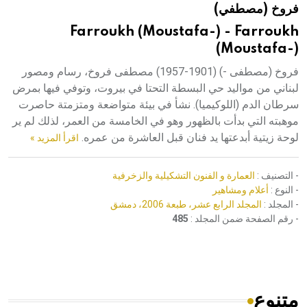
فروخ (مصطفي)
هيئة الموسوعة العربية تطلق موسوعات جديدة في عام 2026
Farroukh (Moustafa-) - Farroukh
(Moustafa-)
فروخ (مصطفى -) (1901-1957) مصطفى فروخ، رسام ومصور
لبناني من مواليد حي البسطة التحتا في بيروت، وتوفي فيها بمرض
سرطان الدم (اللوكيميا). نشأ في بيئة متواضعة ومتزمتة حاصرت
موهبته التي بدأت بالظهور وهو في الخامسة من العمر، لذلك لم ير
لوحة زيتية أبدعتها يد فنان قبل العاشرة من عمره.
اقرأ المزيد »
- التصنيف :
العمارة و الفنون التشكيلية والزخرفية
- النوع :
أعلام ومشاهير
- المجلد :
المجلد الرابع عشر، طبعة 2006، دمشق
- رقم الصفحة ضمن المجلد :
485
متنوع