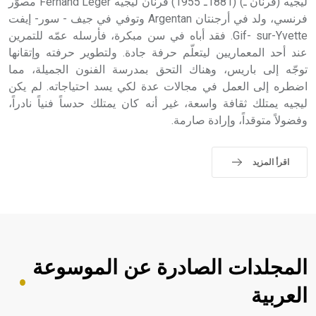
ليجيه (فرنان ـ) (1881ـ 1955) فرنان ليجيه Fernand Léger مصوّر
فرنسي، ولد في أرجنتان Argentan وتوفي في جيف - سور- إيفت
Gif- sur-Yvette. فقد أباه في سن مبكرة، فأرسله عمّه للتمرين
عند أحد المعماريين ليتعلّم حرفة جادة. ولتطوير حرفته وإتقانها
توجّه إلى باريس، وهناك التحق بمدرسة الفنون الجميلة، مما
اضطره إلى العمل في مجالات عدة لكي يسد احتياجاته. لم يكن
ليجيه يمتلك ثقافة واسعة، غير أنه كان يمتلك حدساً فنياً نادراً،
وفضولاً متوقداً، وإرادة صارمة.
اقرأ المزيد
المجلدات الصادرة عن الموسوعة
العربية