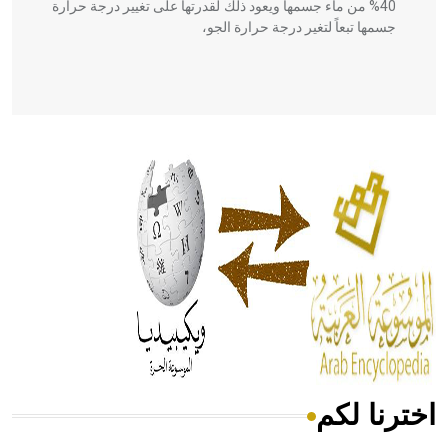
40% من ماء جسمها ويعود ذلك لقدرتها على تغيير درجة حرارة
جسمها تبعاً لتغير درجة حرارة الجو،
- هل تعلم أن أبقراط كتب في الطب أربعة مؤلفات هي:
الحكم، الأدلة، تنظيم التغذية، ورسالته في جروح الرأس. ويعود
له الفضل بأنه حرر الطب من الدين والفلسفة.
- هل تعلم أن المرجان إفراز حيواني يتكون في البحر ويتركب
من مادة كربونات الكلسيوم، وهو أحمر أو شديد الحمرة وهو
أجود أنواعه، ويمتاز بكبر الحجم ويسمى الش
اخترنا لكم
هل تعلم أن الأبسيد كلمة فرنسية اللفظ تم اعتمادها مصطلحاً