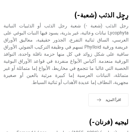
أثرياً يستخدم في العمارة عموماً وفي العمارة الدينية الخاصة
بالكنائس خصوصاً، وفي الإنكليزية أب
رِجٍل الذئب (شعبة-)
رجل الذئب (شعبة -) شعبة رجل الذئب أو الذئبيات النباتية
Lycophyta نباتات وعائية، غير بذرية، يسود فيها النبات البوغي على
العرسي، الساق ثنائية التفرع، الجذور حقيقية، معاليق الأوراق
- هل تعلم أن أبجر Abgar اسم معروف جيداً يعود إلى عدد من
الملوك الذين حكموا مدينة إديسا (الرها) من أبجر الأول وحتى
عريضة ورقية Phylloid تسهم في وظيفة التركيب الضوئي. الأوراق
التاسع، وهم ينتسبون إلى أسرة أوسروين
ساقية على شكل زوائد في كل منها حزمة ناقلة واحدة، النوافذ
الورقية منعدمة. أكياس الأبواغ منفردة في قواعد الأوراق البوغية
الخصبة التي غالبا ما تتجمع في مخاريط، الأبواغ إما متماثلة آو غير
متماثلة، النباتات العرسية إما كبيرة مرئية بالعين أو صغيرة
مجهرية، النطاف إما عديدة الأهداب أو ثنائية السياط.
- هل تعلم أن الأبجدية الكنعانية تتألف من /22/ علامة كتابية
sign تكتب منفصلة غير متصلة، وتعتمد المبدأ الأكوروفوني،
حيث تقتصر القيمة الصوتية للعلامة الك
اقرأ المزيد
ليجيه (فرنان-)