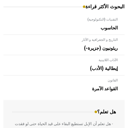
البحوث الأكثر قراءة
التقنيات (التكنولوجية)
الحاسوب
التاريخ و الجغرافية و الآثار
ريئونيون (جزيرة-)
الآداب اللاتينية
إيطالية (الأدب)
القانون
- هل تعلم أن الأبلق نوع من الفنون الهندسية التي ارتبطت
بالعمارة الإسلامية في بلاد الشام ومصر خاصة، حيث يحرص
القواعد الآمرة
المعمار على بناء مداميكه وخاصة في الواجهات
هل تعلم؟
- هل تعلم أن الإبل تستطيع البقاء على قيد الحياة حتى لو فقدت