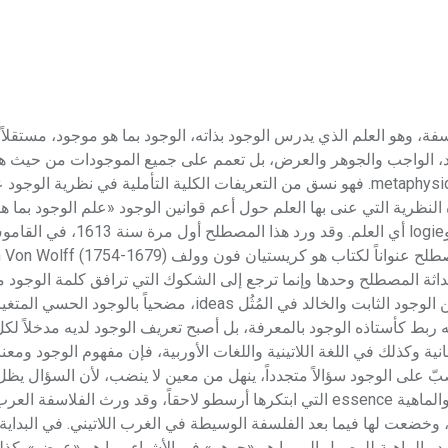
 الوجود، أحد مباحث الفلسفة، وهو العلم الذي يدرس الوجود بذاته، الوجود بما هو موجود، مست
جود، الواجب والجوهر والعرض، بل تعمم على جميع الموجودات من حيث ه
المعنى فإن علم الوجود معادل للميتافيزيقا[ر] أو ما بعد الطبيعة metaphysique. فهو نسق من التعريفات الكلية التأملية في نظ
لنظرية التي عنى بها العلم حول أعم قوانين الوجود «علم الوجود بما ه
يعود مصطلح الأنطولوجية إلى أصل يوناني من onto وتعني الوجود، وlogie
اثة المصطلح وحدها وإنما ترجع إلى الشكوك التي ترافق كلمة الوجود م
استخدمها بَرمنيدس[ر] Parménide وقد حاول أفلاطون أن يبحث عن الوجود الثابت والخالد في المُثُل deas
ه ربط كأستاذه الوجود بالمعرفة، بل أصبح تعريف الوجود لديه مدخلاً ل
نية وكذلك في اللغة اللاتينية واللغات الأوربية، فإن مفهوم الوجود ومعنا
ّ على الوجود سؤالاً متجدداً، ينهل من معين لا ينضب، لأن السؤال يظل أ
كل الإجابات. نجت فلسفة أفلاطون من مشكلة التفريق بين الوجود والماهية essence التي ابتكرها أرسطو لاحقاً، وقد ور
، وخضعت لها فيما بعد الفلسفة الوسيطة في الغرب اللاتيني. في البداي
ود والماهية للوصول إلى ما هو «جوهر» في الأشياء وما هو «عرض». كذ