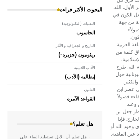
الأول، الله.
البحوث الأكثر قراءة
 لفعل الكون être. فمنذ أن وضع أرسطو فعل الكون في
ية من جهة
التقنيات (التكنولوجية)
ولاً»
الحاسوب
لكون.
غة العربية
التاريخ و الجغرافية و الآثار
اق كلمة من
ريئونيون (جزيرة-)
إسلامية،
 الله. طرح
الآداب اللاتينية
ونانية حول
إيطالية (الأدب)
الكثير:
في عصر ابن
القانون
- هل تعلم أن الأبلق نوع من الفنون
ء» فصولاً
الهندسية التي ارتبطت بالعمارة الإسلامية
القواعد الآمرة
في بلاد الشام ومصر خاصة، حيث يحرص
 وعند
المعمار على بناء مداميكه وخاصة في
سطو جعل ابن
الواجهات
خارج. فإذا
هل تعلم؟
وجود الله أو
 عين الماهية.
- هل تعلم أن الإبل تستطيع البقاء على