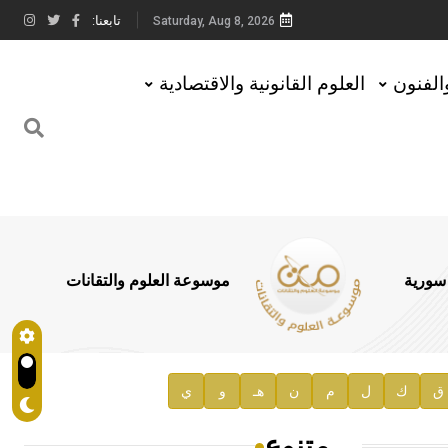
تابعنا:
Saturday, Aug 8, 2026
والفنون
العلوم القانونية والاقتصادية
 سورية
موسوعة العلوم والتقانات
ق
ك
ل
م
ن
هـ
و
ي
متنوع