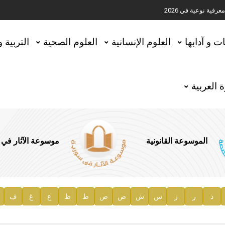
ية نوعية في 2026
تحقيق المخطوطات في العاصمة القطرية الدوحة
ات و آدابها
العلوم الإنسانية
العلوم الصحية
التربية 
 العربية
الموسوعة القانونية
موسوعة الآثار في
ذ
ر
ز
س
ش
ص
ض
ط
ظ
ع
غ
ف
ية