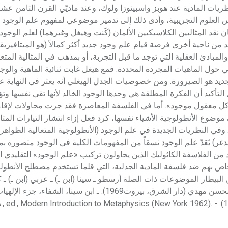
ريات المادية عند هوبز واسبينوزا ولوك، وعند ماديّي القرن الثامن عشر
 العلوم التجريبية، وأدى ذلك إلى تدمير موضوعي لمفهوم علم الوجود
المثاليين الكلاسيكيين الألمان (كَنت وهيغل وغيرهما) لعلم الوجود نقداً
قد من ناحية أخرى فرصة قيام علم وجود جديد أكثر كمالاً (هو الميتافيزيقا
مبادئ العقلية التي توجد ما قبل التجربة، أو بمذهب في المثالية المتعال
كي حول الماهيات المجردة المحددة. فمع هيغل غابت ثنائية الماهية والوج
ديد هو الصيرورة. ومن خصوصيات الجدل الهيغلي أنه يعثر في النهاية ع
ى التأكيد أن الفكرة المطلقة هي وحدها الوجود الخالد لأنها تقي نفسها 
وكل معقول موجود». أما في الفلسفة المعاصرة فقد جرت محاولات لإقا
الأنطولوجية الأشياء نفسها، كرد فعل إزاء انتشار التيارات المثالية
ته. وفي النظريات الجديدة في علم الوجود (الأنطولوجية المتعالية الظوا
يدغر) يُعَدّ علم الوجود نسقاً من المفهومات الكلية في الوجود متصور
 الفلاسفة الكاثوليك الذين يحاولون تركيب «علم الوجود» التقليدي ال
اص بهم ضد فلسفة المادية الجدلية، التي قلما تستخدم مصطلح الأنطول
يطار الموضوعات ذات الصلة أرسطو ـ سينا (ابن ـ) ـ عربي (ابن ـ) ـ كَن
هيغل ـ الوجود. مراجع للاستزادة ـ الفارابي، كتاب الحروف، تحقيق محسن مهدي (دار الشرق، بيروت1969). ـ 
جورج قنواتي ود. سعيد زايد، مراجعة د.ابراهيم مدكور، (القاهرة 1960). - dern Introduction to Metaphysics (New York 1962