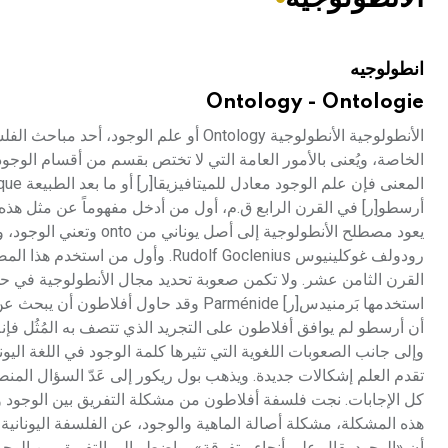
هيئة الموسوعة العربية تطلق موسوعات جديدة في عام 2026
انطولوجيه
Ontology - Ontologie
الأنطولوجية الأنطولوجية Ontology أو علم
الخاصة، ويُعنى بالأمور العامة التي لا تختص بقسم من أقسام الو
أرسطو[ر] في القرن الرابع ق.م، أول من أدخل مفهوماً عن مثل هذه ا
القرن الثامن عشر. ولا تكمن صعوبة تحديد مجال الأنطولوجية في حد
أن أرسطو لم يوافق أفلاطون على التجريد الذي تتصف به المُثُل فإن
وإلى جانب الصعوبات اللغوية التي تثيرها كلمة الوجود في اللغة اليونا
تقدم العلم إشكالات جديدة. ويذهب بول ريكور إلى عَدّ السؤال المنصب
هذه المشكلة، مشكلة أصالة الماهية والوجود، عن الفلسفة اليونانية
أن «الوجود يقال على أنحاء متفرقة»، واضطر إلى التفريق بين الوج