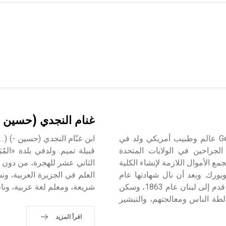
غنام النجدي (حسين ا
بوست (جورج ـ) (1838 ـ 1909م) جورج بوست Georges Post عالم وطبيب أمريكي ولد في
ده ألفريد Alphred Post من أشهر الجراحين في الولايات المتحدة
قبيلة تميم. ولدفي بلدة «المُ
مع الأموال اللازمة لإنشاء الكلية
الثاني عشر للهجرة، من دون مع
يورك. وبعد أن نال شهادتها عام
العلم في الجزيرة العربية، ون
1860 تعلم اللاهوت، وصار من المبشرين للمذهب البروتستنتي. قدم إلى لبنان عام 1863، وسكن
شريعة، ومعلم لغة عربية، ون
لطة الناس ومعالجتهم، والتبشير
اقرأ المزيد