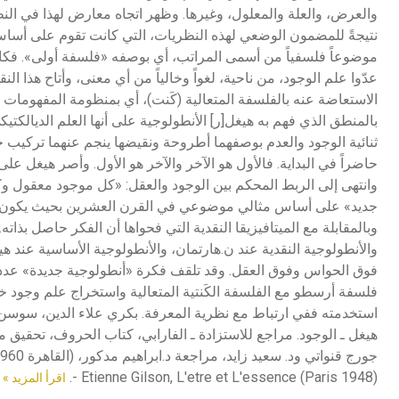
والعرض، والعلة والمعلول، وغيرها. وظهر اتجاه معارض لهذا في النظ
نتيجةً للمضمون الوضعي لهذه النظريات، التي كانت تقوم على أساس
موضوعاً فلسفياً من أسمى المراتب، أي بوصفه «فلسفة أولى». فكان نقد 
عدّوا علم الوجود، من ناحية، لغواً وخالياً من أي معنى، وأتاح هذا الن
الاستعاضة عنه بالفلسفة المتعالية (كَنت)، أي بمنظومة المفهومات وال
بالمنطق الذي فهم به هيغل[ر] الأنطولوجية على أنها العلم الديالكتي
ثنائية الوجود والعدم بوصفهما أطروحة ونقيضها ينجم عنهما تركيب ج
حاضراً في البداية. فالأول هو الآخر والآخر هو الأول. وأصر هيغل عل
وانتهى إلى الربط المحكم بين الوجود والعقل: «كل موجود معقول 
جديد» على أساس مثالي موضوعي في القرن العشرين بحيث يكون موضوع 
وبالمقابلة مع الميتافيزيقا النقدية التي فحواها أن الفكر حاصل بذا
والأنطولوجية النقدية عند ن.هارتمان، والأنطولوجية الأساسية عند ه
فوق الحواس وفوق العقل. وقد تلقف فكرة «أنطولوجية جديدة» عدد من
فلسفة أرسطو مع الفلسفة الكَنتية المتعالية واستخراج علم وجود خ
استخدمته ففي ارتباط مع نظرية المعرفة. بكري علاء الدين، سوسن الب
- Etienne Gilson, L'etre et L'essence (Paris 1948).
اقرأ المزيد »