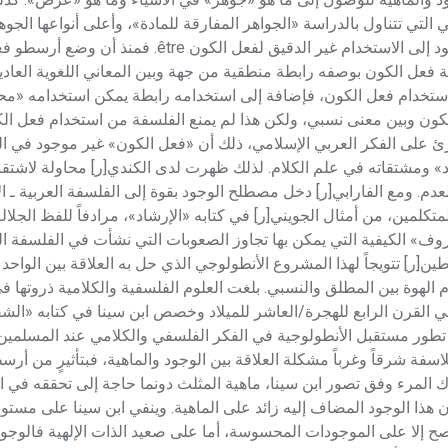
التي تتناول بالدراسة «الجواهر المفارقة للمادة»، وأعلى أنواعها الجوهر 
وأهم الصعوبات التي تعرضت لها الأنطولوجية في الحقبة اليونانية تعود إلى الاستخدام غير الدقيق
ة فعل الكون بوصفه رابطة منطقية من جهة وبين المعاني اللغوية العاد
ستخدام فعل الكون، فإضافة إلى استخدامه رابطة يمكن استخدامه «محم
اً بين معنى مطلق لفعل الكون وبين معنى نسبي، ولكن هذا لم يمنع الفلسفة من استخدام فعل ا
ئ على الفكر العربي الإسلامي، ذلك أن «فعل الكون» غير موجود في الل
جود» ومشتقاته في علم الكلام. لذلك ظهرت لدى الكندي[ر] محاولة لاشتق
. ومع الفارابي[ر] دخل مصطلح الوجود بقوة إلى الفلسفة العربية ـ ال
كلمين، من أمثال الجويني[ر] في كتابه «الإرشاد»، مرادفاً للفظ الجلالة
وف» الكيفية التي يمكن بها تجاوز الصعوبات التي نشأت في الفلسفة الي
ر] تتويجاً لهذا المشروع الأنطولوجي الذي حل به العلاقة بين الواحد و
م الهوة بين المطلق والنسبي. بلغت العلوم الفلسفية والكلامية ذروتها 
القرن الرابع للهجرة/العاشر للميلاد وخصص ابن سينا في كتابه «الشفا
في تطور مستقبل الأنطولوجية في الفكر الفلسفي والكلامي عند المسلمين
سفة شرقاً وغرباً مشكلة العلاقة بين الوجود والماهية، فبتأثيرٍ من أر
 المرء وفق تصور ابن سينا، ماهية المثلث دونما حاجة إلى تحققه في ال
ا الوجود المضاف إليه زائد على الماهية. وينفي ابن سينا على مستوى 
صح إلا على الموجودات المحسوسة، أما على صعيد الذات الإلهية فالوجود