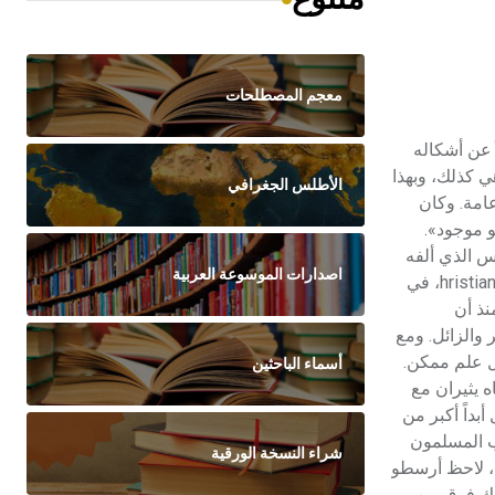
معجم المصطلحات
قلاً عن أشكاله
ي كذلك، وبهذا
الأطلس الجغرافي
رية الوجود عامة. وكان
و موجود».
 أي العلم. وقد ورد هذا المصطلح أول مرة سنة 1613، في القاموس الذي ألفه
اصدارات الموسوعة العربية
رودولف غوكلينيوس Rudolf Goclenius. وأول من استخدم هذا المصطلح عنواناً لكتاب هو كريستيان فون وولف (1679-1754) hristian Von Wolff، في
نذ أن
i، مضحياً بالوجود الحسي المتغير والزائل. ومع
كل علم ممكن.
أسماء الباحثين
ه يثيران مع
بداً أكبر من
ث الفلاسفة العرب المسلمون
شراء النسخة الورقية
ة، لاحظ أرسطو
لك فرق بين