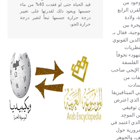
لوجود من
قيد الحياة حتى لو فقدت 40% من ماء
قرن الرابع
جسمها ويعود ذلك لقدرتها على تغيير
، ولادة
درجة حرارة جسمها تبعاً لتغير درجة
حرارة الجو،
جرة بين
جية، فقال بـ
الدين القونوي
- هل تعلم أن أبقراط كتب في الطب
لنظريات
أربعة مؤلفات هي: الحكم، الأدلة، تنظيم
ود» تخوفاً
التغذية، ورسالته في جروح الرأس.
 الفلسفة
ويعود له الفضل بأنه حرر الطب من
ن الإيجي صاحب
الدين والفلسفة.
لفات من
وسادت
- هل تعلم أن المرجان إفراز حيواني
 الميتافيزيقا
يتكون في البحر ويتركب من مادة
، الذي اعترض
كربونات الكلسيوم، وهو أحمر أو شديد
ي توفيقي
الحمرة وهو أجود أنواعه، ويمتاز بكبر
 الموجِد.
الحجم ويسمى الش
الذي اعتمد في
ضرورية حول
يف، والجوهر
هل تعلم أن الأبسيد كلمة فرنسية اللفظ