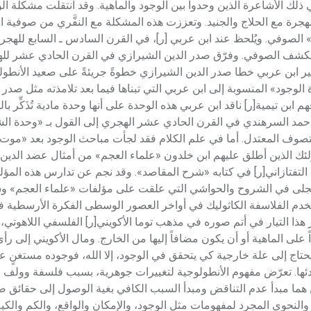
 ذلك الأشاعرة الذين وحدوا بين الوجود والماهية. وقد انتقلت مشكلة ا
هجرة مع الحلاج والجنيد. وتعززت هذه المشكلة مع النفَّري من صوفية ال
 الصوفي. ويُلحظ عند ابن عربي [ر]، في القرن السادس ـ السابع للهجرة
الكشف الصوفي. وفرّق صدر الدين الشيرازي في القرن الحادي عشر لله
ير ابن عربي خطا صدر الدين الشيرازي خطوةً جريئةً على صعيد الأنطولو
الوجود» المنسوبة إلى ابن عربي التي تبناها فيما بعد تلامذته مثل صدر 
بن تيمية[ر] ناقد ابن عربي هذه الوحدة على أنها وحدة مادية تُذَكِّر با
أحمد السرهندي في القرن الحادي عشر الهجري إلى القول بـ «وحدة الشه
ن التصوف المعتدل. أما في علم الكلام فقد لجأت مباحث الوجود بعد «موت
أولئك الذين أطلق عليهم ابن خلدون «علماء العجم» من أمثال عضد الدي
لتفتازاني[ر] في كتابه «شرح المقاصد». وقد نجم عن تدارس هذه المؤ
ً يتجلى في الشروح والحواشي التي علقت على مؤلفات «علماء العجم» 
خدم الفلاسفة الكاثوليك في أواخر العصور الوسطى الفكرة الأرسطية في
ور هذا التيار في أتم صوره في مذهب توما الأكويني[ر] الفلسفي اللاهوتي
 على الماهية أو أن يكون مضافاً إليها من الخارج. ومال الأكويني إلى رأ
يحتاج إلى علة خارجية كي يتحقق في الوجود، إلا الله، فوجوده مستغنٍ عن
ادئها. تعرّض مفهوم الأنطولوجية لتغييرات جوهرية، بسبب فلسفة وولف 
ن هما مبدأ عدم التناقض ومبدأ السبب الكافي بغية الوصول إلى حقائق 
 والنحوي المجرد لمفهومات مثل الوجود، والإمكان والواقع، والكم والك