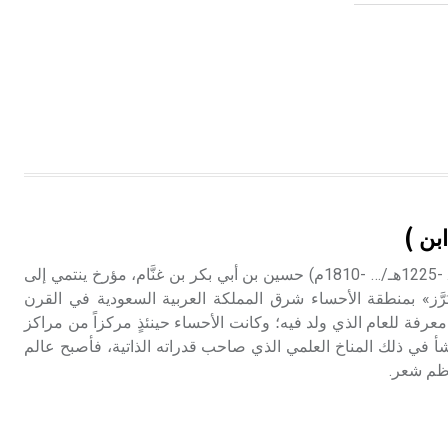
بن )
ابن غنّام النجدي (حسين -) (… -1225هـ/… -1810م) حسين بن أبي بكر بن غنَّام، مؤرخ ينتمي إلى
بَرَّز» بمنطقة الأحساء شرق المملكة العربية السعودية في القرن
رفة للعام الذي ولد فيه؛ وكانت الأحساء حينئذٍ مركزاً من مراكز
شأ في ذلك المناخ العلمي الذي صاحب قدراته الذاتية، فأصبح عالم
اظم شعر.