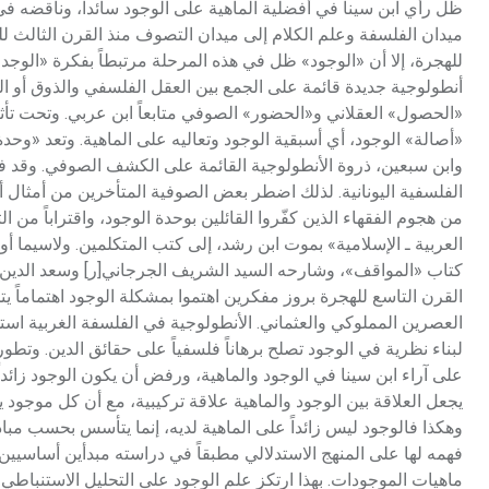
ظل رأي ابن سينا في أفضلية الماهية على الوجود سائداً، وناقضه في
ميدان الفلسفة وعلم الكلام إلى ميدان التصوف منذ القرن الثالث لل
للهجرة، إلا أن «الوجود» ظل في هذه المرحلة مرتبطاً بفكرة «الوجد»
أنطولوجية جديدة قائمة على الجمع بين العقل الفلسفي والذوق أو 
«الحصول» العقلاني و«الحضور» الصوفي متابعاً ابن عربي. وتحت تأث
«أصالة» الوجود، أي أسبقية الوجود وتعاليه على الماهية. وتعد «وحدة 
وابن سبعين، ذروة الأنطولوجية القائمة على الكشف الصوفي. وقد فهم ا
الفلسفية اليونانية. لذلك اضطر بعض الصوفية المتأخرين من أمثال 
من هجوم الفقهاء الذين كفّروا القائلين بوحدة الوجود، واقتراباً م
العربية ـ الإسلامية» بموت ابن رشد، إلى كتب المتكلمين. ولاسيما 
كتاب «المواقف»، وشارحه السيد الشريف الجرجاني[ر] وسعد الدين ا
القرن التاسع للهجرة بروز مفكرين اهتموا بمشكلة الوجود اهتماما
العصرين المملوكي والعثماني. الأنطولوجية في الفلسفة الغربية است
لبناء نظرية في الوجود تصلح برهاناً فلسفياً على حقائق الدين. وتط
على آراء ابن سينا في الوجود والماهية، ورفض أن يكون الوجود زائداً
يجعل العلاقة بين الوجود والماهية علاقة تركيبية، مع أن كل موجود 
وهكذا فالوجود ليس زائداً على الماهية لديه، إنما يتأسس بحسب مب
فهمه لها على المنهج الاستدلالي مطبقاً في دراسته مبدأين أساسيي
ماهيات الموجودات. بهذا ارتكز علم الوجود على التحليل الاستنباطي