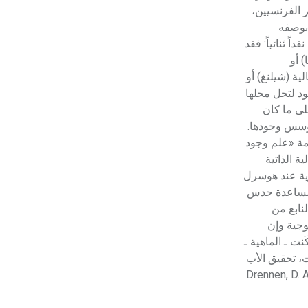
 الفرنسيين،
تم اعتمادها مصطلحاً أثرياً يستخدم في
العمارة عموماً وفي العمارة الدينية
 بوصفه
الخاصة بالكنائس خصوصاً، وفي
 ثنائياً: فقد
الإنكليزية أب
) أو
ية (شيلنغ) أو
ود لتحل محلها
- هل تعلم أن أبجر Abgar اسم معروف
لى ما كان
جيداً يعود إلى عدد من الملوك الذين
وتؤسس وجودها.
حكموا مدينة إديسا (الرها) من أبجر الأول
مة «علم وجود
وحتى التاسع، وهم ينتسبون إلى أسرة
أوسروين
 الذاتية
هرية عند هوسرل
ة بمساعدة حدس
- هل تعلم أن الأبجدية الكنعانية تتألف من
نابع من
/22/ علامة كتابية sign تكتب منفصلة
وجية وإن
غير متصلة، وتعتمد المبدأ الأكوروفوني،
ت ـ الماهية ـ
حيث تقتصر القيمة الصوتية للعلامة الك
ابن سينا، الشفاء، جزء الإلهيات، تحقيق الأب
Drennen, D. A., ed., Mo).