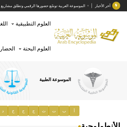
آخر الأخبار
الموسوعة العربية توسّع حضورها الرقمي وتطلق مشاريع معرف
فوز الأستاذ الدكتور وليد محمد السراقبي بجائزة كتارا ل
العلوم التطبيقية
اللغ
جائزة مجمع الملك سلمان العالمي للغة العربية 2025
الأستاذ إياد خالد الطباع مدير عام لهيئة الموسوعة العربية
العلوم البحتة
الحضارة
السيد محمد ياسين صالح وزيرا للثقافة
صدور المجلد الثامن من موسوعة الآثار في سورية
توصيات مجلس الإدارة
الموسوعة الطبية
صدور المجلد السابع من موسوعة الآثار في سورية
صدور المجلد الثامن عشر من الموسوعة الطبية
إعلان..
أ
ب
ت
ث
ج
ح
خ
د
دار الفكر الموزع الحصري لمنشورات هيئة الموسوعة العرب
الأنطولوجية