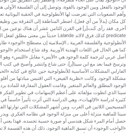
الوجود بالفعل وبين الوجود بالقوة، وتوصل إلى أن الفلسفة الأولى هي 
كل مكان (بدلاً من أي فعل)، اضطر المناطقة إلى التفرقة بين وظيف
أخرى. فقد رأى كَنت[ر] في القرن الثامن عشر أن هناك نوعين من ا
predicate كذلك فرق لالاند Lalande حديث
الأنطولوجية والفلسفة العربية ـ الإسلامية إن مصطلح «الوجود» طار
كما هي الحال في اللغات الهندية الأوربية. وقد شاع استخدام «الو
أصل عربي لترجمة كلمة الوجود هي «الأيس» مقابل «الليس» وهو العدم
وترسخ فيما بعد مع ابن سينا[ر]، حتى شاع وانتشر وأصبح في كتب المت
الفارابي المشكلات الأساسية للأنطولوجية حين عالج في كتابه «الحر
مشكلة الوجود. وكانت «نظرية الفيض» التي اقتبس مبادئها من أفلوطين[
الوجود المطلق والعالم المتغير. وقامت العقول المفارقة للمادة برد
سينا الذي انطوت مؤلفاته على أعظم الإسهامات في تطوير الفكر في 
كثيرة لدراسة «الإلهيات»، وهي الدراسة التي أثرت تأثيراً حاسماً 
المسيحيين اللاتين في الغرب. ومن أشهر المشكلات التي توارثها الفلا
سينا للماهية منزلة أعلى من منزلة الوجود في نظامه الفكري. ويدرك
حصل أمام المرء شكل هندسي أو صورة حسية تجسده، فهذا يعني أن هذ
«الواجب الوجود» أن تسبق الماهية الوجود، ذلك أن هذه القسمة لا ت