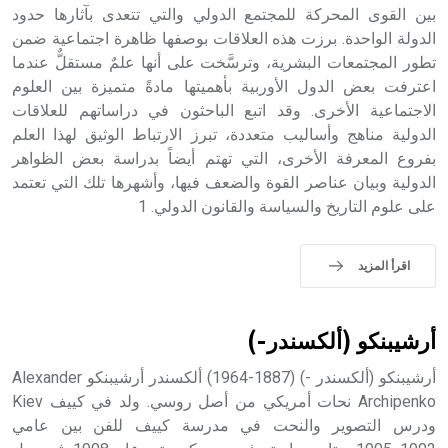
بين القوى المحركة للمجتمع الدولي والتي تتعدى بآثارها حدود
- هل تعلم أن أبجر Abgar اسم معروف جيداً يعود إلى عدد من
الملوك الذين حكموا مدينة إديسا (الرها) من أبجر الأول وحتى
الدولة الواحدة. برزت هذه العلاقات بوصفها ظاهرة اجتماعية ضمن
التاسع، وهم ينتسبون إلى أسرة أوسروين
تطور المجتمعات البشرية، وترسَّخت على أنها علمٌ مستقلٌّ عندما
اعترفت بعض الدول الأوربية بأهميتها مادةً متميزة بين العلوم
الاجتماعية الأخرى. وقد اتبع الباحثون في دراساتهم للعلاقات
الدولية مناهج وأساليب متعددة، تبرز الارتباط الوثيق لهذا العلم
بفروع المعرفة الأخرى، التي تهتم أيضاً بدراسة بعض الظواهر
- هل تعلم أن الأبجدية الكنعانية تتألف من /22/ علامة كتابية
الدولية وبيان عناصر القوة والضعف فيها، وأشهرها تلك التي تعتمد
sign تكتب منفصلة غير متصلة، وتعتمد المبدأ الأكوروفوني،
على علوم التاريخ والسياسة والقانون الدولي. 1
حيث تقتصر القيمة الصوتية للعلامة الك
اقرأ المزيد
أرشيبنكو (ألكسندر-)
أرشيبنكو (ألكسندر -) (1887-1964) ألكسندر أرشيبنكو Alexander
Archipenko نحات أمريكي من أصل روسي. ولد في كييف Kiev
ودرس التصوير والنحت في مدرسة كييف للفن بين عامي