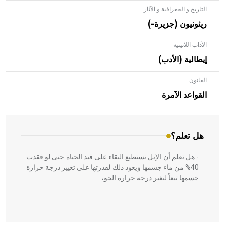
التاريخ و الجغرافية و الآثار
ريئونيون (جزيرة-)
الآداب اللاتينية
إيطالية (الأدب)
القانون
- هل تعلم أن الأبلق نوع من الفنون الهندسية التي ارتبطت
بالعمارة الإسلامية في بلاد الشام ومصر خاصة، حيث يحرص
القواعد الآمرة
المعمار على بناء مداميكه وخاصة في الواجهات
هل تعلم؟
- هل تعلم أن الإبل تستطيع البقاء على قيد الحياة حتى لو فقدت
40% من ماء جسمها ويعود ذلك لقدرتها على تغيير درجة حرارة
جسمها تبعاً لتغير درجة حرارة الجو،