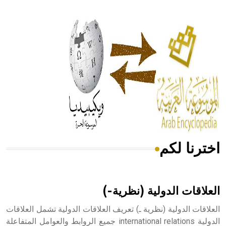
- هل تعلم أن أبقراط كتب في الطب أربعة مؤلفات هي:
الحكم، الأدلة، تنظيم التغذية، ورسالته في جروح الرأس. ويعود
له الفضل بأنه حرر الطب من الدين والفلسفة.
- هل تعلم أن المرجان إفراز حيواني يتكون في البحر ويتركب
من مادة كربونات الكلسيوم، وهو أحمر أو شديد الحمرة وهو
أجود أنواعه، ويمتاز بكبر الحجم ويسمى الش
اخترنا لكم
هل تعلم أن الأبسيد كلمة فرنسية اللفظ تم اعتمادها مصطلحاً
أثرياً يستخدم في العمارة عموماً وفي العمارة الدينية الخاصة
بالكنائس خصوصاً، وفي الإنكليزية أب
العلاقات الدولية (نظرية-)
العلاقات الدولية (نظرية ـ) تعريف العلاقات الدولية تشمل العلاقات
الدولية international relations جميع الروابط والعوامل المتفاعلة