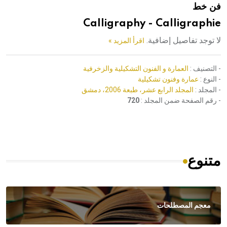
فن خط
هيئة الموسوعة العربية تطلق موسوعات جديدة في عام 2026
Calligraphy - Calligraphie
لا توجد تفاصيل إضافية.
اقرأ المزيد »
- التصنيف :
العمارة و الفنون التشكيلية والزخرفية
- النوع :
عمارة وفنون تشكيلية
- المجلد :
المجلد الرابع عشر، طبعة 2006، دمشق
- رقم الصفحة ضمن المجلد :
720
متنوع
معجم المصطلحات