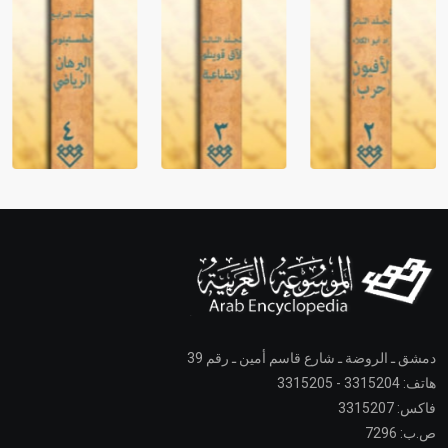
دمشق ـ الروضة ـ شارع قاسم أمين ـ رقم 39
هاتف: 3315204 - 3315205
فاكس: 3315207
ص.ب: 7296