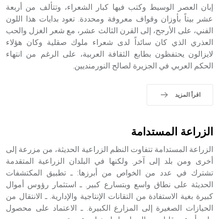
إبان العصر الوسيط وكتب فيها كبار الشعراء، وتتألف من أربعة
- هل تعلم أن أبجر Abgar اسم معروف جيداً يعود إلى عدد من
الملوك الذين حكموا مدينة إديسا (الرها) من أبجر الأول وحتى
عشر بيتاً بأوزان وقواف معروفة ومحددة. تعود بدايات هذا اللون
التاسع، وهم ينتسبون إلى أسرة أوسروين
الفني، على الأرجح، إلى القرن الثالث عشر، مع شعر الغزل والحب
العذري الذي كان سائداً لدى شعراء ملوك صقلية وكان هؤلاء
لايزالون يحتفظون بطابع الثقافة العربية، على الرغم من انتهاء
الحكم العربي في الجزيرة لصالح النورمنديين.
- هل تعلم أن الأبجدية الكنعانية تتألف من /22/ علامة كتابية
sign تكتب منفصلة غير متصلة، وتعتمد المبدأ الأكوروفوني،
اقرأ المزيد
حيث تقتصر القيمة الصوتية للعلامة الك
الزراعة المستدامة
الزراعة المستدامة تتفاوت النظم الزراعية الحديثة، من مزرعة إلى
أخرى ومن بلد إلى آخر. ولكنها في البلدان الزراعية المتقدمة
تشترك في عدد من الخواص من أبرزها: ـ تطبيق المكتشفات
الحديثة على نطاق واسع وبتسارع كبير. ـ استثمار رؤوس أموال
كبيرة بغية الاستفادة من التقانات الإنتاجية والإدارية. ـ الانتقال من
الحيازات الصغيرة إلى المزارع الكبيرة. ـ الاعتماد على محصول