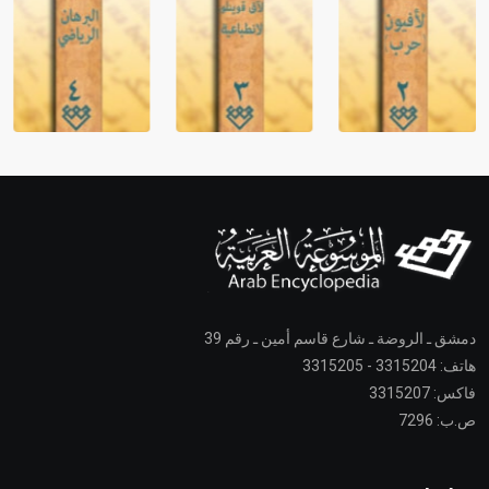
دمشق ـ الروضة ـ شارع قاسم أمين ـ رقم 39
هاتف: 3315204 - 3315205
فاكس: 3315207
ص.ب: 7296