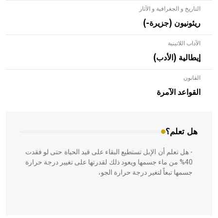
التاريخ و الجغرافية و الآثار
ريئونيون (جزيرة-)
الآداب اللاتينية
إيطالية (الأدب)
القانون
- هل تعلم أن الأبلق نوع من الفنون الهندسية التي ارتبطت
بالعمارة الإسلامية في بلاد الشام ومصر خاصة، حيث يحرص
القواعد الآمرة
المعمار على بناء مداميكه وخاصة في الواجهات
هل تعلم؟
- هل تعلم أن الإبل تستطيع البقاء على قيد الحياة حتى لو فقدت
40% من ماء جسمها ويعود ذلك لقدرتها على تغيير درجة حرارة
جسمها تبعاً لتغير درجة حرارة الجو،