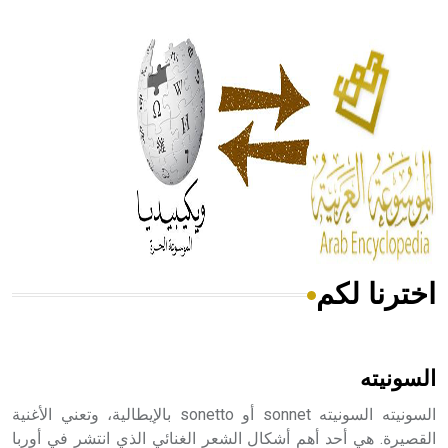
- هل تعلم أن أبقراط كتب في الطب أربعة مؤلفات هي:
الحكم، الأدلة، تنظيم التغذية، ورسالته في جروح الرأس. ويعود
له الفضل بأنه حرر الطب من الدين والفلسفة.
- هل تعلم أن المرجان إفراز حيواني يتكون في البحر ويتركب
من مادة كربونات الكلسيوم، وهو أحمر أو شديد الحمرة وهو
أجود أنواعه، ويمتاز بكبر الحجم ويسمى الش
اخترنا لكم
هل تعلم أن الأبسيد كلمة فرنسية اللفظ تم اعتمادها مصطلحاً
أثرياً يستخدم في العمارة عموماً وفي العمارة الدينية الخاصة
بالكنائس خصوصاً، وفي الإنكليزية أب
السونيته
السونيته السونيته sonnet أو sonetto بالإيطالية، وتعني الأغنية
القصيرة. هي أحد أهم أشكال الشعر الغنائي الذي انتشر في أوربا