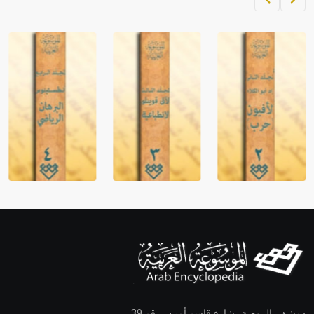
دمشق ـ الروضة ـ شارع قاسم أمين ـ رقم 39