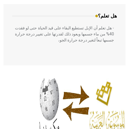
هل تعلم؟
- هل تعلم أن الإبل تستطيع البقاء على قيد الحياة حتى لو فقدت
40% من ماء جسمها ويعود ذلك لقدرتها على تغيير درجة حرارة
جسمها تبعاً لتغير درجة حرارة الجو،
- هل تعلم أن أبقراط كتب في الطب أربعة مؤلفات هي:
الحكم، الأدلة، تنظيم التغذية، ورسالته في جروح الرأس. ويعود
له الفضل بأنه حرر الطب من الدين والفلسفة.
- هل تعلم أن المرجان إفراز حيواني يتكون في البحر ويتركب
من مادة كربونات الكلسيوم، وهو أحمر أو شديد الحمرة وهو
أجود أنواعه، ويمتاز بكبر الحجم ويسمى الش