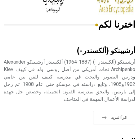
اخترنا لكم
هل تعلم أن الأبسيد كلمة فرنسية اللفظ تم اعتمادها مصطلحاً
أثرياً يستخدم في العمارة عموماً وفي العمارة الدينية الخاصة
بالكنائس خصوصاً، وفي الإنكليزية أب
أرشيبنكو (ألكسندر-)
أرشيبنكو (ألكسندر -) (1887-1964) ألكسندر أرشيبنكو Alexander
Archipenko نحات أمريكي من أصل روسي. ولد في كييف Kiev
ودرس التصوير والنحت في مدرسة كييف للفن بين عامي
- هل تعلم أن أبجر Abgar اسم معروف جيداً يعود إلى عدد من
الملوك الذين حكموا مدينة إديسا (الرها) من أبجر الأول وحتى
1902و1905، وتابع دراسته في موسكو حتى عام 1908. ثم رحل
التاسع، وهم ينتسبون إلى أسرة أوسروين
إِلى باريس، والتحق بمدرسة الفنون الجميلة، وخصص جل جهده
لدراسة الأعمال المهمة في المتاحف.
اقرأ المزيد
- هل تعلم أن الأبجدية الكنعانية تتألف من /22/ علامة كتابية
sign تكتب منفصلة غير متصلة، وتعتمد المبدأ الأكوروفوني،
حيث تقتصر القيمة الصوتية للعلامة الك