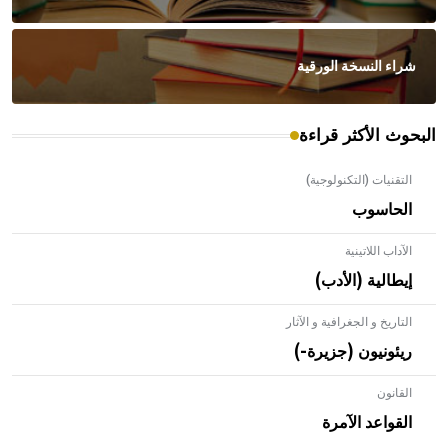
شراء النسخة الورقية
البحوث الأكثر قراءة
التقنيات (التكنولوجية)
الحاسوب
الآداب اللاتينية
إيطالية (الأدب)
التاريخ و الجغرافية و الآثار
ريئونيون (جزيرة-)
القانون
- هل تعلم أن الأبلق نوع من الفنون الهندسية التي ارتبطت
بالعمارة الإسلامية في بلاد الشام ومصر خاصة، حيث يحرص
القواعد الآمرة
المعمار على بناء مداميكه وخاصة في الواجهات