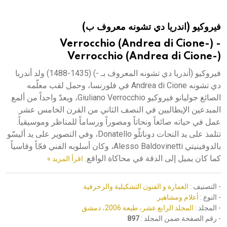
هيئة الموسوعة العربية تطلق موسوعات جديدة في عام 2026
فيروكيو (اندريا دي تشونه معروف ب)
Verrocchio (Andrea di Cione-) -
Verrocchio (Andrea di Cione-)
فيروكيو (أندريا دي تشونه المعروف بـ -) (1435-1488) ولد أندريا
دي تشونه Andrea di Cione في فلورنسا، وحمل لقب معلّمه
الصائغ جوليانو فيروكيو Giuliano Verrocchio، ويعدّ واحداً من ألمع
المبدعين الإيطاليين في النصف الثاني من القرن الخامس عشر.
عمل في حياته صائغاً ونحاتاً ومصوراً ورساماً للمناظر وموسيقياً.
تتلمذ على يد النحات دوناتلّو Donatello، وفي التصوير على يد أليسّو
بالدوفينيتي Alesso Baldovinetti، وكان أسلوبه الفني فجّاً وقاسياً
كما كان يميل إلى الدقة في محاكاة الواقع.
اقرأ المزيد »
- التصنيف :
العمارة و الفنون التشكيلية والزخرفية
- النوع :
أعلام ومشاهير
- المجلد :
المجلد الرابع عشر، طبعة 2006، دمشق
- رقم الصفحة ضمن المجلد :
897