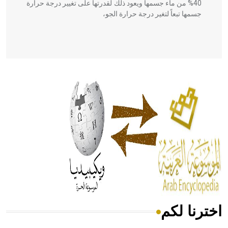
40% من ماء جسمها ويعود ذلك لقدرتها على تغيير درجة حرارة
جسمها تبعاً لتغير درجة حرارة الجو،
- هل تعلم أن أبقراط كتب في الطب أربعة مؤلفات هي:
الحكم، الأدلة، تنظيم التغذية، ورسالته في جروح الرأس. ويعود
له الفضل بأنه حرر الطب من الدين والفلسفة.
- هل تعلم أن المرجان إفراز حيواني يتكون في البحر ويتركب
من مادة كربونات الكلسيوم، وهو أحمر أو شديد الحمرة وهو
أجود أنواعه، ويمتاز بكبر الحجم ويسمى الش
اخترنا لكم
هل تعلم أن الأبسيد كلمة فرنسية اللفظ تم اعتمادها مصطلحاً