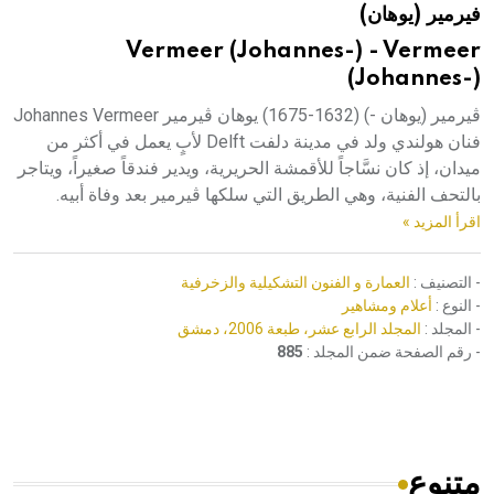
فيرمير (يوهان)
هيئة الموسوعة العربية تطلق موسوعات جديدة في عام 2026
Vermeer (Johannes-) - Vermeer
(Johannes-)
ڤيرمير (يوهان -) (1632-1675) يوهان ڤيرمير Johannes Vermeer
فنان هولندي ولد في مدينة دلفت Delft لأبٍ يعمل في أكثر من
ميدان، إذ كان نسَّاجاً للأقمشة الحريرية، ويدير فندقاً صغيراً، ويتاجر
بالتحف الفنية، وهي الطريق التي سلكها ڤيرمير بعد وفاة أبيه.
اقرأ المزيد »
- التصنيف :
العمارة و الفنون التشكيلية والزخرفية
- النوع :
أعلام ومشاهير
- المجلد :
المجلد الرابع عشر، طبعة 2006، دمشق
- رقم الصفحة ضمن المجلد :
885
متنوع