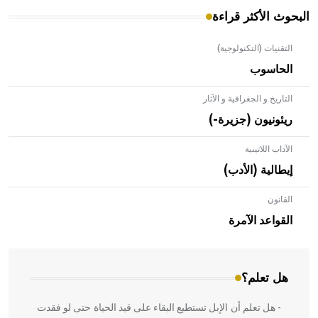
البحوث الأكثر قراءة
التقنيات (التكنولوجية)
الحاسوب
التاريخ و الجغرافية و الآثار
ريئونيون (جزيرة-)
الآداب اللاتينية
إيطالية (الأدب)
القانون
- هل تعلم أن الأبلق نوع من الفنون الهندسية التي ارتبطت
بالعمارة الإسلامية في بلاد الشام ومصر خاصة، حيث يحرص
القواعد الآمرة
المعمار على بناء مداميكه وخاصة في الواجهات
هل تعلم؟
- هل تعلم أن الإبل تستطيع البقاء على قيد الحياة حتى لو فقدت