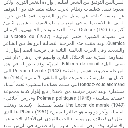
السرياليين التوفيق بين الشعر الطليعي وإرادة التغيير الثوري، ولكن
صعوبة تقيده بتعليمات ونظام الحزب جعلته يبتعد عنه دون التوقف
عن متابعة كفاحه في سبيل تحرير الشعوب. فقد ناهض حرب
الريف Rif الاستعمارية في المغرب ونظم قصيدته «تشرين الثاني/
أكتوبر» (1936) Octobre مندداً بالعنف، ودعم الجمهوريين الإسبان
في قصيدته الشهيرة «نصر غيرنيكا» (1937) La victoire de
Guernica، وقد متنت هذه المرحلة النضالية الروابط بين الشاعر
والشعب. وفي الحرب العالمية الثانية في فرنسة انضم إيلوار إلى
المقاومة السرّية ضد الاحتلال النازي وأسهم في ازدهار «دار نشر
نصف الليل» Editions de minuit السريّة. وقد صدر له في هذه
المرحلة مجموعة «شعر وحقيقة» (1942) Poésie et vérité التي
اكتمل بها تطوره، ثم مجموعة «إلى الملتقى الألماني» (1944) Au
rendez-vous allemand التي ضمت قصائده المنشورة تحت أسماء
مستعارة. وبعد تحرير فرنسة من الاحتلال تابع إيلوار كتابة مجموعة
«قصائد سياسية» (1948) Poèmes politiques و«درس أخلاقي»
(1949) Une Leçon de morale متغنياً بمستقبل الإنسانية وبتغلب
الفضيلة. وآخر دواوينه هو «طائر الفينيق» (1951) Le Phénix الذي
انتقل في قصائده من موضوع الحب الفردي إلى الأفكار الاجتماعية
والإنسانية. وقد توفي الشاعر بسبب نزلة صدرية في باريس. تمتع