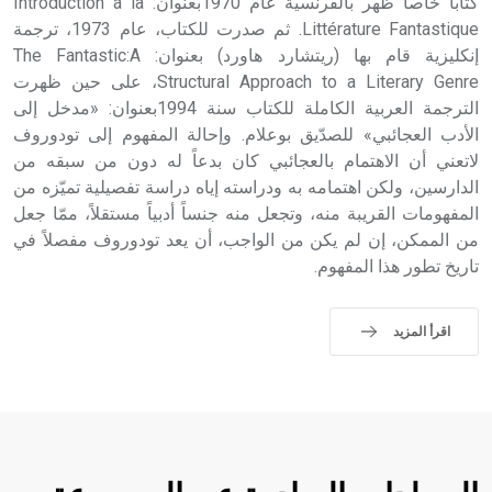
كتاباً خاصاً ظهر بالفرنسية عام 1970بعنوان: Introduction á la
Littérature Fantastique. ثم صدرت للكتاب، عام 1973، ترجمة
إنكليزية قام بها (ريتشارد هاورد) بعنوان: The Fantastic:A
Structural Approach to a Literary Genre، على حين ظهرت
الترجمة العربية الكاملة للكتاب سنة 1994بعنوان: «مدخل إلى
الأدب العجائبي» للصدّيق بوعلام. وإحالة المفهوم إلى تودوروف
لاتعني أن الاهتمام بالعجائبي كان بدعاً له دون من سبقه من
الدارسين، ولكن اهتمامه به ودراسته إياه دراسة تفصيلية تميّزه من
المفهومات القريبة منه، وتجعل منه جنساً أدبياً مستقلاً، ممّا جعل
من الممكن، إن لم يكن من الواجب، أن يعد تودوروف مفصلاً في
تاريخ تطور هذا المفهوم.
اقرأ المزيد