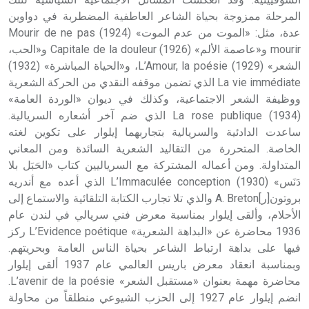
المرحلة ممزوجة بحياة الشاعر العاطفية المضطربة في دواوين
عدة، مثل: «الموت من عدم الموت» (1924) Mourir de ne pas
mourir و«عاصمة الألم» (1926) Capitale de la douleur و«الحب،
الشعر» (1929) L’Amour, la poésie، و«الحياة المباشرة» (1932)
La vie immédiate الذي تضمن موقفه النقدي من الحركة الشعرية
ووظيفة الشعر الاجتماعية، وكذلك في ديوان «الوردة العامة»
(1934) La rose publique الذي ضم آخر أشعاره السريالية.
ساعدت الدادئية والسريالية بتجاربهما إيلوار على تكوين لغته
الخاصة. المتحررة من التقاليد الشعرية السائدة ومن المعاني
المتداولة. ومن أعماله المشتركة مع السرياليين كتاب «الحَبَل بلا
دَنَس» (1930) L’Immaculée conception الذي أعده مع أندريه
بروتون[ر]A. Breton والذي تلا تجارب الكتابة التلقائية والاستماع إلى
الأحلام، وألقى إيلوار بمناسبة معرض فني سريالي في لندن عام
1936 محاضرة عن «البداهة الشعرية» L’Evidence poétique ركز
فيها على بداهة ارتباط الشاعر بحياة الناس العامة وبحريتهم.
وبمناسبة انعقاد معرض باريس العالمي عام 1937 ألقى إيلوار
محاضرة مهمة بعنوان «مستقبل الشعر» L’avenir de la poésie.
انضم إيلوار عام 1927 إلى الحزب الشيوعي منطلقاً من محاولة