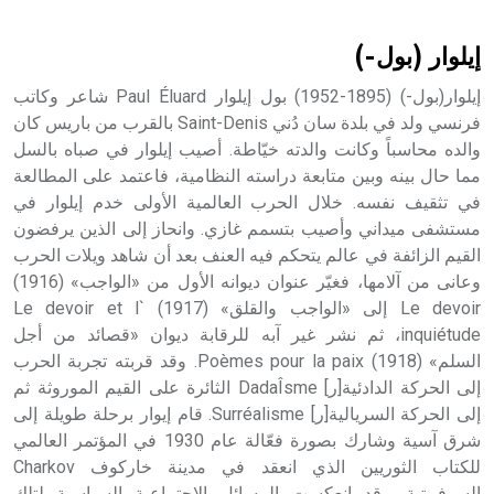
أثرياً يستخدم في العمارة عموماً وفي العمارة الدينية الخاصة
بالكنائس خصوصاً، وفي الإنكليزية أب
إيلوار (بول-)
إيلوار(بول-) (1895-1952) بول إيلوار Paul Éluard شاعر وكاتب
فرنسي ولد في بلدة سان دُني Saint-Denis بالقرب من باريس كان
والده محاسباً وكانت والدته خيّاطة. أصيب إيلوار في صباه بالسل
- هل تعلم أن أبجر Abgar اسم معروف جيداً يعود إلى عدد من
الملوك الذين حكموا مدينة إديسا (الرها) من أبجر الأول وحتى
مما حال بينه وبين متابعة دراسته النظامية، فاعتمد على المطالعة
التاسع، وهم ينتسبون إلى أسرة أوسروين
في تثقيف نفسه. خلال الحرب العالمية الأولى خدم إيلوار في
مستشفى ميداني وأصيب بتسمم غازي. وانحاز إلى الذين يرفضون
القيم الزائفة في عالم يتحكم فيه العنف بعد أن شاهد ويلات الحرب
وعانى من آلامها، فغيّر عنوان ديوانه الأول من «الواجب» (1916)
Le devoir إلى «الواجب والقلق» (1917) Le devoir et l`
- هل تعلم أن الأبجدية الكنعانية تتألف من /22/ علامة كتابية
inquiétude، ثم نشر غير آبه للرقابة ديوان «قصائد من أجل
sign تكتب منفصلة غير متصلة، وتعتمد المبدأ الأكوروفوني،
السلم» (1918) Poèmes pour la paix. وقد قربته تجربة الحرب
حيث تقتصر القيمة الصوتية للعلامة الك
إلى الحركة الدادئية[ر] DadaÎsme الثائرة على القيم الموروثة ثم
إلى الحركة السريالية[ر] Surréalisme. قام إيوار برحلة طويلة إلى
شرق آسية وشارك بصورة فعّالة عام 1930 في المؤتمر العالمي
للكتاب الثوريين الذي انعقد في مدينة خاركوف Charkov
السوفييتية. وقد انعكست المسائل الاجتماعية السياسية لتلك