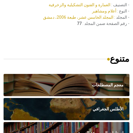
- التصنيف :
العمارة و الفنون التشكيلية والزخرفية
- النوع :
أعلام ومشاهير
- المجلد :
المجلد الخامس عشر، طبعة 2006، دمشق
- رقم الصفحة ضمن المجلد :
77
متنوع
معجم المصطلحات
الأطلس الجغرافي