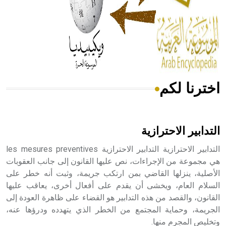
- هل تعلم أن المرجان إفراز حيواني يتكون في البحر ويتركب
من مادة كربونات الكلسيوم، وهو أحمر أو شديد الحمرة وهو
أجود أنواعه، ويمتاز بكبر الحجم ويسمى الش
اخترنا لكم
هل تعلم أن الأبسيد كلمة فرنسية اللفظ تم اعتمادها مصطلحاً
أثرياً يستخدم في العمارة عموماً وفي العمارة الدينية الخاصة
بالكنائس خصوصاً، وفي الإنكليزية أب
التدابير الاحترازية
التدابير الاحترازية التدابير الاحترازية les mesures preventives
هي مجموعة من الإجراءات، نص عليها القانون إلى جانب العقوبات
الأصلية، ينزلها القاضي بمن ارتكب جريمة، وثبت أنه خطر على
- هل تعلم أن أبجر Abgar اسم معروف جيداً يعود إلى عدد من
الملوك الذين حكموا مدينة إديسا (الرها) من أبجر الأول وحتى
السلام العام، ويخشى أن يقدم على أفعال أخرى، يعاقب عليها
التاسع، وهم ينتسبون إلى أسرة أوسروين
القانون، والقصد من هذه التدابير هو القضاء على ظاهرة العودة إلى
الجريمة، وحماية المجتمع من الخطر الذي يتهدده ودرؤها عنه،
وتخليص المجرم منها.