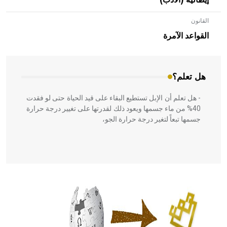
إيطالية (الأدب)
القانون
- هل تعلم أن الأبلق نوع من الفنون الهندسية التي ارتبطت
بالعمارة الإسلامية في بلاد الشام ومصر خاصة، حيث يحرص
القواعد الآمرة
المعمار على بناء مداميكه وخاصة في الواجهات
هل تعلم؟
- هل تعلم أن الإبل تستطيع البقاء على قيد الحياة حتى لو فقدت
40% من ماء جسمها ويعود ذلك لقدرتها على تغيير درجة حرارة
جسمها تبعاً لتغير درجة حرارة الجو،
- هل تعلم أن أبقراط كتب في الطب أربعة مؤلفات هي:
الحكم، الأدلة، تنظيم التغذية، ورسالته في جروح الرأس. ويعود
له الفضل بأنه حرر الطب من الدين والفلسفة.