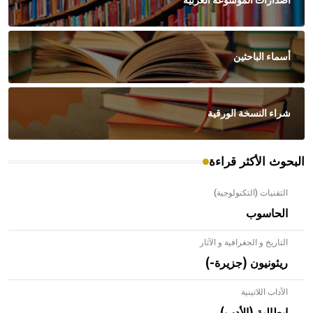
اصدارات الموسوعة العربية
أسماء الباحثين
شراء النسخة الورقية
البحوث الأكثر قراءة
التقنيات (التكنولوجية)
الحاسوب
التاريخ و الجغرافية و الآثار
ريئونيون (جزيرة-)
الآداب اللاتينية