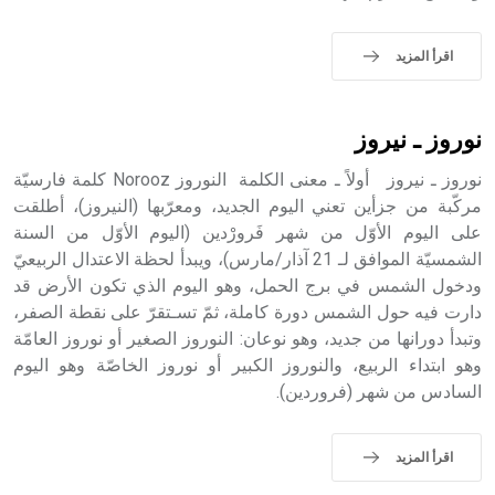
- هل تعلم أن الأبجدية الكنعانية تتألف من /22/ علامة كتابية
اقرأ المزيد
sign تكتب منفصلة غير متصلة، وتعتمد المبدأ الأكوروفوني،
حيث تقتصر القيمة الصوتية للعلامة الك
نوروز ـ نيروز
نوروز ـ نيروز أولاً ـ معنى الكلمة النوروز Norooz كلمة فارسيّة
مركّبة من جزأين تعني اليوم الجديد، ومعرّبها (النيروز)، أطلقت
على اليوم الأوّل من شهر فَرورْدين (اليوم الأوّل من السنة
الشمسيّة الموافق لـ 21 آذار/مارس)، ويبدأ لحظة الاعتدال الربيعيّ
ودخول الشمس في برج الحمل، وهو اليوم الذي تكون الأرض قد
دارت فيه حول الشمس دورة كاملة، ثمّ تسـتقرّ على نقطة الصفر،
وتبدأ دورانها من جديد، وهو نوعان: النوروز الصغير أو نوروز العامّة
وهو ابتداء الربيع، والنوروز الكبير أو نوروز الخاصّة وهو اليوم
السادس من شهر (فروردين).
اقرأ المزيد