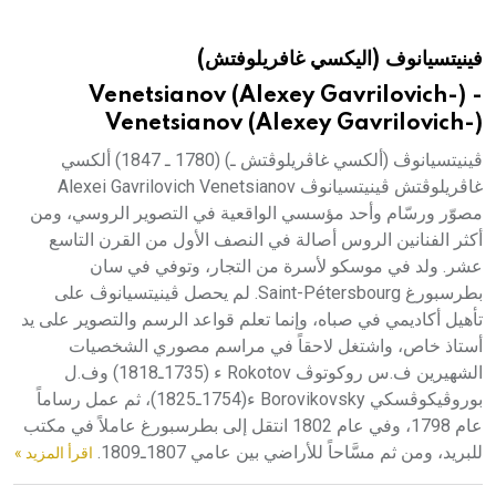
هيئة الموسوعة العربية تطلق موسوعات جديدة في عام 2026
فينيتسيانوف (اليكسي غافريلوفتش)
Venetsianov (Alexey Gavrilovich-) -
Venetsianov (Alexey Gavrilovich-)
ڤينيتسيانوڤ (ألكسي غاڤريلوڤتش ـ) (1780 ـ 1847) ألكسي
غاڤريلوڤتش ڤينيتسيانوڤ Alexei Gavrilovich Venetsianov
مصوّر ورسّام وأحد مؤسسي الواقعية في التصوير الروسي، ومن
أكثر الفنانين الروس أصالة في النصف الأول من القرن التاسع
عشر. ولد في موسكو لأسرة من التجار، وتوفي في سان
بطرسبورغ Saint-Pétersbourg. لم يحصل ڤينيتسيانوڤ على
تأهيل أكاديمي في صباه، وإنما تعلم قواعد الرسم والتصوير على يد
أستاذ خاص، واشتغل لاحقاً في مراسم مصوري الشخصيات
الشهيرين ف.س روكوتوڤ Rokotov ء (1735ـ1818) وف.ل
بوروڤيكوڤسكي Borovikovsky ء(1754ـ1825)، ثم عمل رساماً
عام 1798، وفي عام 1802 انتقل إلى بطرسبورغ عاملاً في مكتب
للبريد، ومن ثم مسَّاحاً للأراضي بين عامي 1807ـ1809.
اقرأ المزيد »