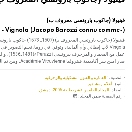
هيئة الموسوعة العربية تطلق موسوعات جديدة في عام 2026
فينيولا (جاكوب باروتسي معروف ب)
 - Vignola (Jacopo Barozzi connu comme-)
صار أمين سر أكاديمية فيتروڤيا Académie Vitruvienne، ومن ثم المسؤول عن تنفيذ التماثيل القديمة لملك فرنسا.
- التصنيف :
العمارة و الفنون التشكيلية والزخرفية
- النوع :
أعلام ومشاهير
- المجلد :
المجلد الخامس عشر، طبعة 2006، دمشق
- رقم الصفحة ضمن المجلد :
85