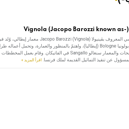
Vignola (Jacopo Barozzi known as-)
ڤينيولا (جاكوب باروتسي المعروف بـ) (1507ـ 1573) جاكوب باروتسي المعروف بڤينيولا o Barozzi (Vignola
Vingola لأب إيطالي وأم ألمانية، وتوفي في روما. تعلم التصوير في بولونيا Bologne (إيطاليا)، واهتمّ بالمنظور والعمارة، وتحم
عمل مع المعمار والمزخرف بيروتسي Peruzziء(1481ـ1536)، والنحات والمعمار سنغالو Sangallo في الفاتيكان. وق
اقرأ المزيد »