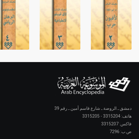
دمشق ـ الروضة ـ شارع قاسم أمين ـ رقم 39
هاتف: 3315204 - 3315205
فاكس: 3315207
ص.ب: 7296