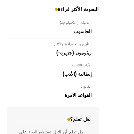
البحوث الأكثر قراءة
التقنيات (التكنولوجية)
الحاسوب
التاريخ و الجغرافية و الآثار
ريئونيون (جزيرة-)
الآداب اللاتينية
إيطالية (الأدب)
القانون
- هل تعلم أن الأبلق نوع من الفنون
الهندسية التي ارتبطت بالعمارة الإسلامية
القواعد الآمرة
في بلاد الشام ومصر خاصة، حيث يحرص
المعمار على بناء مداميكه وخاصة في
الواجهات
هل تعلم؟
- هل تعلم أن الإبل تستطيع البقاء على