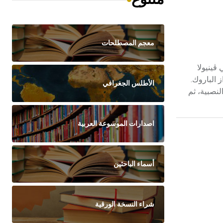
معجم المصطلحات
Jacop) معمار إيطالي، وُلد في ڤينيولا
ل أعماله طراز الباروك.
الأطلس الجغرافي
ام بعمل المخططات النصبية، ثم
اصدارات الموسوعة العربية
أسماء الباحثين
شراء النسخة الورقية