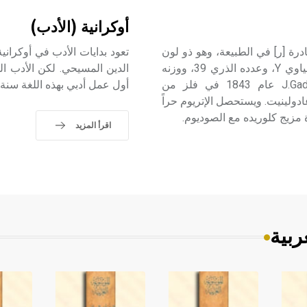
أوكرانية (الأدب)
الأتربة النادرة [ر] في الطبيعة، وهو ذو لون
تعود بدايات الأدب في أوكراني
رمادي غامق وقابل للالتهاب عندما يكون مسحوقاً. رمزه الكيمياوي Y، وعدده الذري 39، ووزنه
الدين المسيحي. لكن الأدب الم
الذري 88.905. اكتشفه يوهان غادولين J.Gadolin (1760-1852) عام 1843 في فلز من
أول عمل أدبي بهذه اللغة سنة 1798.
ي الفلز بعدئذ غادولينيت. ويستحصل الإتريوم حراً
ة مزيج كلوريده مع الصوديوم.
اقرأ المزيد
ربية