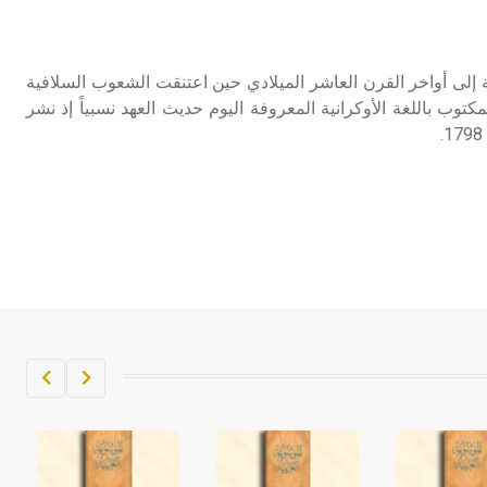
تم اعتمادها مصطلحاً أثرياً يستخدم في
العمارة عموماً وفي العمارة الدينية
الخاصة بالكنائس خصوصاً، وفي
ة إلى أواخر القرن العاشر الميلادي حين اعتنقت الشعوب السلافية
الإنكليزية أب
كتوب باللغة الأوكرانية المعروفة اليوم حديث العهد نسبياً إذ نشر
- هل تعلم أن أبجر Abgar اسم معروف
جيداً يعود إلى عدد من الملوك الذين
حكموا مدينة إديسا (الرها) من أبجر الأول
وحتى التاسع، وهم ينتسبون إلى أسرة
أوسروين
- هل تعلم أن الأبجدية الكنعانية تتألف من
/22/ علامة كتابية sign تكتب منفصلة
غير متصلة، وتعتمد المبدأ الأكوروفوني،
حيث تقتصر القيمة الصوتية للعلامة الك