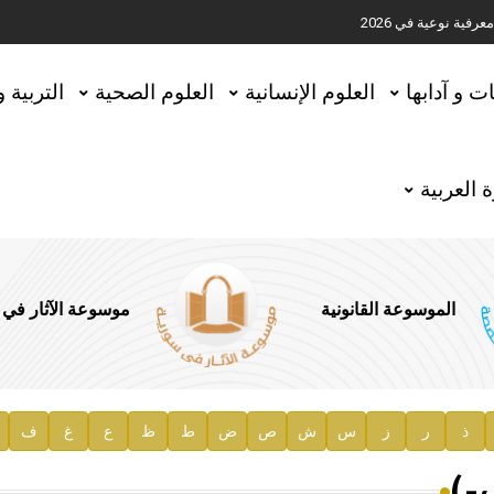
ية نوعية في 2026
تحقيق المخطوطات في العاصمة القطرية الدوحة
ات و آدابها
العلوم الإنسانية
العلوم الصحية
التربية 
 العربية
الموسوعة القانونية
موسوعة الآثار في
ذ
ر
ز
س
ش
ص
ض
ط
ظ
ع
غ
ف
ية
-)