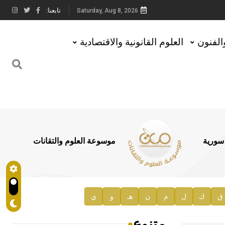
تابعنا:
Saturday, Aug 8, 2026
والفنون
العلوم القانونية والاقتصادية
 سورية
موسوعة العلوم والتقانات
ق
ك
ل
م
ن
هـ
و
ي
متنوع