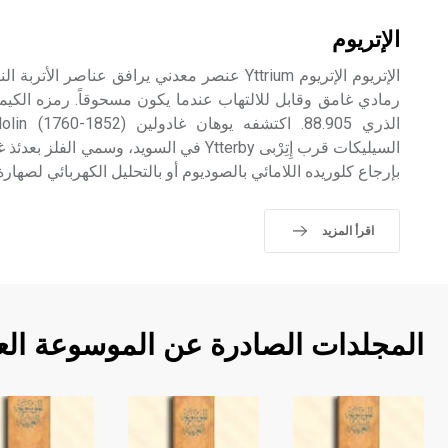
الإتريوم
الإتريوم الإتريوم Yttrium عنصر معدني يرافق عناصر 
السيليكات قرب إِتِرْبى Ytterby في السويد، وسم
بإرجاع كلوريده اللامائي بالصوديوم أو بالتحليل الكهربائي لصهار
اقرأ المزيد
المجلدات الصادرة عن الموسوعة الع