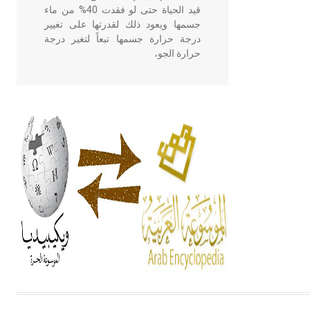
قيد الحياة حتى لو فقدت 40% من ماء
جسمها ويعود ذلك لقدرتها على تغيير
درجة حرارة جسمها تبعاً لتغير درجة
حرارة الجو،
- هل تعلم أن أبقراط كتب في الطب
أربعة مؤلفات هي: الحكم، الأدلة، تنظيم
التغذية، ورسالته في جروح الرأس.
ويعود له الفضل بأنه حرر الطب من
الدين والفلسفة.
- هل تعلم أن المرجان إفراز حيواني
يتكون في البحر ويتركب من مادة
كربونات الكلسيوم، وهو أحمر أو شديد
الحمرة وهو أجود أنواعه، ويمتاز بكبر
الحجم ويسمى الش
هل تعلم أن الأبسيد كلمة فرنسية اللفظ