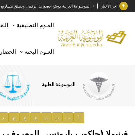
آخر الأخبار
الموسوعة العربية توسّع حضورها الرقمي وتطلق مشاريع معرف
فوز الأستاذ الدكتور وليد محمد السراقبي بجائزة كتارا ل
العلوم التطبيقية
اللغ
جائزة مجمع الملك سلمان العالمي للغة العربية 2025
الأستاذ إياد خالد الطباع مدير عام لهيئة الموسوعة العربية
العلوم البحتة
الحضارة
السيد محمد ياسين صالح وزيرا للثقافة
صدور المجلد الثامن من موسوعة الآثار في سورية
توصيات مجلس الإدارة
الموسوعة الطبية
صدور المجلد السابع من موسوعة الآثار في سورية
صدور المجلد الثامن عشر من الموسوعة الطبية
إعلان..
أ
ب
ت
ث
ج
ح
خ
د
دار الفكر الموزع الحصري لمنشورات هيئة الموسوعة العرب
فينيولا (جاكوب باروتسي المعروف ب