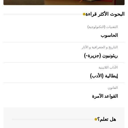
البحوث الأكثر قراءة
التقنيات (التكنولوجية)
الحاسوب
التاريخ و الجغرافية و الآثار
ريئونيون (جزيرة-)
الآداب اللاتينية
إيطالية (الأدب)
القانون
- هل تعلم أن الأبلق نوع من الفنون الهندسية التي ارتبطت
بالعمارة الإسلامية في بلاد الشام ومصر خاصة، حيث يحرص
القواعد الآمرة
المعمار على بناء مداميكه وخاصة في الواجهات
هل تعلم؟