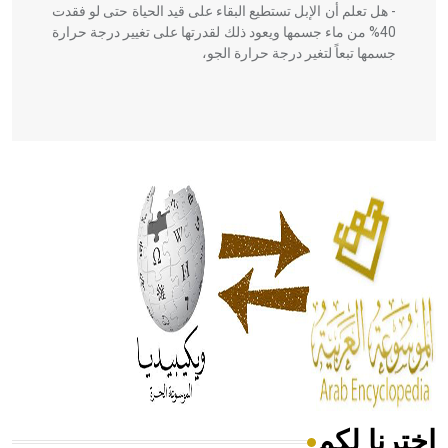
- هل تعلم أن الإبل تستطيع البقاء على قيد الحياة حتى لو فقدت
40% من ماء جسمها ويعود ذلك لقدرتها على تغيير درجة حرارة
جسمها تبعاً لتغير درجة حرارة الجو،
- هل تعلم أن أبقراط كتب في الطب أربعة مؤلفات هي:
الحكم، الأدلة، تنظيم التغذية، ورسالته في جروح الرأس. ويعود
له الفضل بأنه حرر الطب من الدين والفلسفة.
- هل تعلم أن المرجان إفراز حيواني يتكون في البحر ويتركب
من مادة كربونات الكلسيوم، وهو أحمر أو شديد الحمرة وهو
أجود أنواعه، ويمتاز بكبر الحجم ويسمى الش
اخترنا لكم