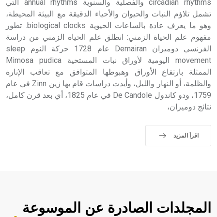
circadian rhythms والفصلية والسنوية annual rhythms التي
تشمل تلاؤم النبات والحيوان والأحياء الدقيقة مع البيئة المحيطة،
وهو ما يعرف عادة بالساعات الحيوية biological clocks. تطور
مفهوم علم الحياة الزمني: انطلق علم الحياة الزمني من دراسة
الفرنسي دوميران Demairan عام 1728 حركة النوم sleep
movement اليومية لأوراق نبات المستحية Mimosa pudica
الممثلة بارتفاع الأوراق وهبوطها المتوافق مع تعاقب الإنارة
والظلمة، أو النهار والليل، وأيدت دراسات قام بها زين Zinn في عام
1759، ودو كاندول De Candole في عام 1825، أي بعد قرن كامل،
نتائج دوميران،
اقرأ المزيد
المجلدات الصادرة عن الموسوعة