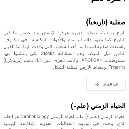
هل تعلم أن الأبسيد كلمة فرنسية اللفظ تم اعتمادها مصطلحاً
أثرياً يستخدم في العمارة عموماً وفي العمارة الدينية الخاصة
بالكنائس خصوصاً، وفي الإنكليزية أب
صقلية (تاريخياً)
تاريخ صـِقليـَة صقلية جزيرة عرفها الإنسان منذ عصور ما قبل
التاريخ كما تظهر ذلك الرسوم والأدوات المكتشفة في الكهوف.
واشتقت صقلية اسمها من أحد الشعوب التي وفدت إليها منذ القرن
- هل تعلم أن أبجر Abgar اسم معروف جيداً يعود إلى عدد من
الملوك الذين حكموا مدينة إديسا (الرها) من أبجر الأول وحتى
الثامن قبل الميلاد، وهم الصقالبة Sicelis لكي يـُنشئوا فيها
التاسع، وهم ينتسبون إلى أسرة أوسروين
مستوطنات APOIKIAN، وكانت تـُعرف قبل ذلك باسم (تريناكريا)
Trinacria، ومعناها الأرض المثلثة الشكل.
اقرأ المزيد
- هل تعلم أن الأبجدية الكنعانية تتألف من /22/ علامة كتابية
sign تكتب منفصلة غير متصلة، وتعتمد المبدأ الأكوروفوني،
حيث تقتصر القيمة الصوتية للعلامة الك
الحياة الزمني (علم-)
الحياة الزمني (علم -) علم الحياة الزمني chronobiology هو العلم
الذي يبحث في توقيت الفعاليات الحيوية الإيقاعية اليومية