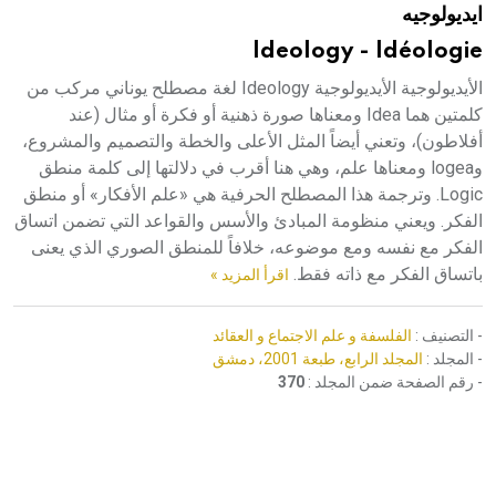
ايديولوجيه
هيئة الموسوعة العربية تطلق موسوعات جديدة في عام 2026
Ideology - Idéologie
الأيديولوجية الأيديولوجية Ideology لغة مصطلح يوناني مركب من
كلمتين هما Idea ومعناها صورة ذهنية أو فكرة أو مثال (عند
أفلاطون)، وتعني أيضاً المثل الأعلى والخطة والتصميم والمشروع،
وlogea ومعناها علم، وهي هنا أقرب في دلالتها إلى كلمة منطق
Logic. وترجمة هذا المصطلح الحرفية هي «علم الأفكار» أو منطق
الفكر. ويعني منظومة المبادئ والأسس والقواعد التي تضمن اتساق
الفكر مع نفسه ومع موضوعه، خلافاً للمنطق الصوري الذي يعنى
باتساق الفكر مع ذاته فقط.
اقرأ المزيد »
- التصنيف :
الفلسفة و علم الاجتماع و العقائد
- المجلد :
المجلد الرابع، طبعة 2001، دمشق
- رقم الصفحة ضمن المجلد :
370