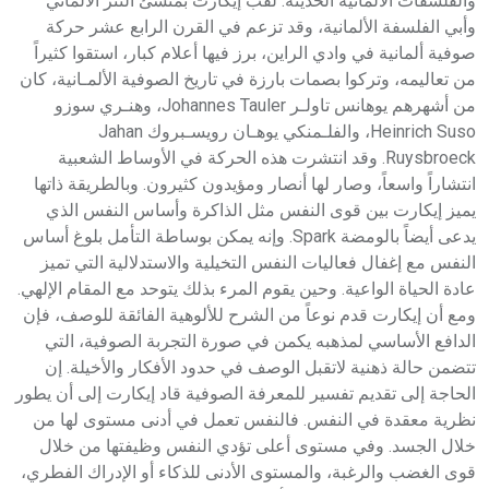
والفلسفات الألمانية الحديثة. لُقب إيكارت بمنشئ النثر الألماني
وأبي الفلسفة الألمانية، وقد تزعم في القرن الرابع عشر حركة
صوفية ألمانية في وادي الراين، برز فيها أعلام كبار، استقوا كثيراً
من تعاليمه، وتركوا بصمات بارزة في تاريخ الصوفية الألمـانية، كان
من أشهرهم يوهانس تاولـر Johannes Tauler، وهنـري سوزو
Heinrich Suso، والفلـمنكي يوهـان رويسـبروك Jahan
Ruysbroeck. وقد انتشرت هذه الحركة في الأوساط الشعبية
انتشاراً واسعاً، وصار لها أنصار ومؤيدون كثيرون. وبالطريقة ذاتها
يميز إيكارت بين قوى النفس مثل الذاكرة وأساس النفس الذي
يدعى أيضاً بالومضة Spark. وإنه يمكن بوساطة التأمل بلوغ أساس
النفس مع إغفال فعاليات النفس التخيلية والاستدلالية التي تميز
عادة الحياة الواعية. وحين يقوم المرء بذلك يتوحد مع المقام الإلهي.
ومع أن إيكارت قدم نوعاً من الشرح للألوهية الفائقة للوصف، فإن
الدافع الأساسي لمذهبه يكمن في صورة التجربة الصوفية، التي
تتضمن حالة ذهنية لاتقبل الوصف في حدود الأفكار والأخيلة. إن
الحاجة إلى تقديم تفسير للمعرفة الصوفية قاد إيكارت إلى أن يطور
نظرية معقدة في النفس. فالنفس تعمل في أدنى مستوى لها من
خلال الجسد. وفي مستوى أعلى تؤدي النفس وظيفتها من خلال
قوى الغضب والرغبة، والمستوى الأدنى للذكاء أو الإدراك الفطري،