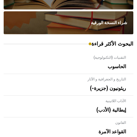
شراء النسخة الورقية
البحوث الأكثر قراءة
التقنيات (التكنولوجية)
الحاسوب
التاريخ و الجغرافية و الآثار
ريئونيون (جزيرة-)
الآداب اللاتينية
إيطالية (الأدب)
القانون
- هل تعلم أن الأبلق نوع من الفنون الهندسية التي ارتبطت
بالعمارة الإسلامية في بلاد الشام ومصر خاصة، حيث يحرص
القواعد الآمرة
المعمار على بناء مداميكه وخاصة في الواجهات