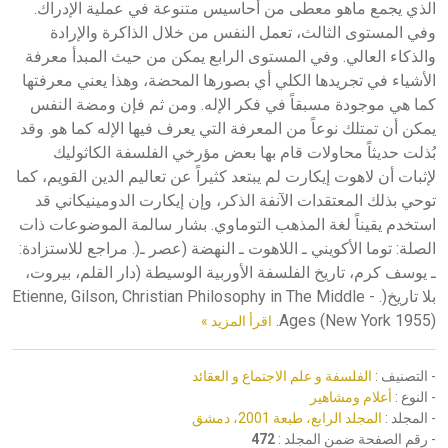
الذي يجمع ماهو معطى من أحاسيس متنوعة في عملية الإدراك.
وفي المستوى الثالث، تعمل النفس من خلال الذاكرة والإرادة
والذكاء العالي. وفي المستوى الرابع يمكن من حيث المبدأ معرفة
الأشياء في تجريدها الكلي أي بصورها المحضة، وهذا يعني معرفتها
كما هي موجودة مسبقاً في فكر الإله. ومن ثم فإن ومضة النفس
يمكن أن تمتلك نوعاً من المعرفة التي يعرف فيها الإله كما هو. وقد
بُذلت حديثاً محاولات قام بها بعض مؤرخي الفلسفة الكاثوليك
لإثبات أن لاهوت إيكارت لم يبتعد كثيراً عن تعاليم الدين القويم، كما
توحي بذلك المعتقدات الآنفة الذكر، وإن إيكارت الدومينيكاني قد
استخدم يقيناً لغة المذهب التوماوي. بشار سالمة الموضوعات ذات
الصلة: توما الأكويني ـ اللاهوت ـ النهضة (عصر ـ(. مراجع للاستزادة:
ـ يوسف كرم، تاريخ الفلسفة الأوربية الوسيطة (دار القلم، بيروت،
بلا تاريخ(. - Etienne, Gilson, Christian Philosophy in The Middle
Ages (New York 1955).
اقرأ المزيد »
- التصنيف :
الفلسفة و علم الاجتماع و العقائد
- النوع :
أعلام ومشاهير
- المجلد :
المجلد الرابع، طبعة 2001، دمشق
- رقم الصفحة ضمن المجلد :
472