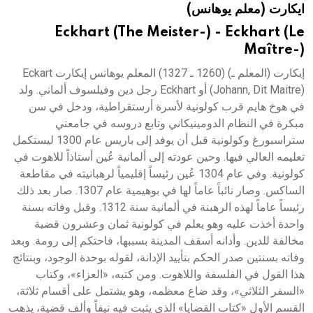
ايكارت (معلم يوهانس)
هيئة الموسوعة العربية تطلق موسوعات جديدة في عام 2026
Eckhart (The Meister-) - Eckhart (Le
Maître-)
إيكارت (المعلم ـ) (1260 ـ 1327) المعلم يوهانس إيكارت Eckart
(Johann, Dit Maitre) أو Eckhart رجل دين وفيلسوف ألماني. ولد
في هوخ هايم قرب كولونية لأسرة أرستقراطية، ودخل في سن
مبكرة في النظام الدومينيكاني وتابع دروسه في جامعتي
ستراسبورغ وكولونية قبل أن يوفد إلى باريس عام 1300 ليستكمل
تعليمه العالي فيها. وحين عودته إلى ألمانية عُين أستاذاً للاهوت في
كولونية. وفي عام 1304 عُين رئيساً إقليمياً لرهبانيته في مقاطعة
الساكس. وصار نائباً عاماً لها في بوهيمية عام 1307. صار بعد ذلك
رئيساً عاماً لهذه الرهبنة في ألمانية سنة 1312. وقبل وفاته بسنة
واحدة أخذت عليه وهو يعلم في كولونية ثمان وعشرون قضية
مخالفة للدين. وأدانه أسقف المدينة بسببها، فاحتكم إلى رومة. وبعد
وفاته بسنتين صدر الحكم بتأييد الإدانة، لقوله بوحدة الوجود، وبنتائج
هذا القول في الفلسفة واللاهوت. ومن كتبه، «العزاء»، وكتاب
«السفر الثلاثي»، وقد ضاع معظمه، وهو يشتمل على أقسام ثلاثة،
القسم الأول «كتاب القضايا» الذي يثبت فيه نيفاً وألف قضية، يذهب