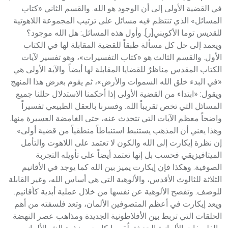
في القضية الأولى إلى أن الوجود هو الله. والقسم الثاني «كتاب
المسائل» الذي تنتظم فيه مسائل على ترتيب المجموعة اللاهوتية
للقديس توما الأكويني[ر]. وأول هذه المسائل: هل الله موجود؟
ويعمد إلى حل كل مسألة طبقاً للقضية المقابلة لها في الكتاب
الأول. والقسم الثالث هو «كتاب التفسيرات»، وهو تفسير لآيات
الكتاب المقدس مناظرٌ للقضايا المقابلة لها أيضاً. والآية الأولى هي
«في البدء خلق الله السموات والأرض»، ثم يقوم بعرض هذا المنهج
ويقول: «ابتداء من القضية الأولى إذا أحكمنا الاستدلال حللنا جميع
المسائل التي تخص تقريباً الله. وفسرنا بالعقل الطبيعي تفسيراً
واضحاً معظم الآيات التي تتحدث عنه، حتى الغامضة العسيرة منها.
وهذا يعني أن المذهب يستنبط استنباطاً منطقياً من قضية أولى».
إن نظرة إيكارت إلى الله والكون لا تعتمد على اللاهوت والتأمل
الميتافيزيقي فحسب بل إنها تعتمد أيضاً على تأويله التجربة
الصوفية. وهكذا فإن إيكارت يميز بين الله كما يوجد في الأقانيم
الثلاثة للثالوث الأقدس، والألوهية التي هي أساس الله، وغير القابلة
للوصف. وتفصح الألوهية عن نفسها من خلال عملية أبدية كأقانيم.
ويعد إيكارت في أعظم المتصوفين الألمان، وتعد فلسفته من أهم
الحلقات التي تربط بين الأفلاطونية الجديدة ومذاهب عصر النهضة