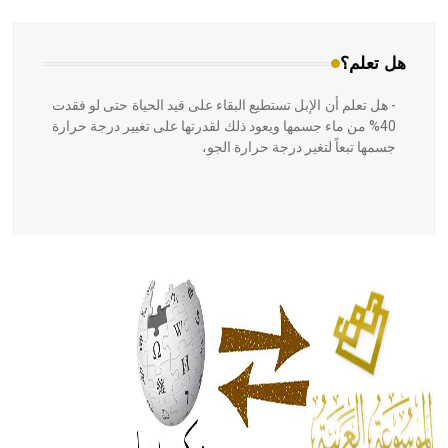
هل تعلم؟
- هل تعلم أن الإبل تستطيع البقاء على قيد الحياة حتى لو فقدت
40% من ماء جسمها ويعود ذلك لقدرتها على تغيير درجة حرارة
جسمها تبعاً لتغير درجة حرارة الجو،
- هل تعلم أن أبقراط كتب في الطب أربعة مؤلفات هي:
الحكم، الأدلة، تنظيم التغذية، ورسالته في جروح الرأس. ويعود
له الفضل بأنه حرر الطب من الدين والفلسفة.
- هل تعلم أن المرجان إفراز حيواني يتكون في البحر ويتركب
من مادة كربونات الكلسيوم، وهو أحمر أو شديد الحمرة وهو
أجود أنواعه، ويمتاز بكبر الحجم ويسمى الش