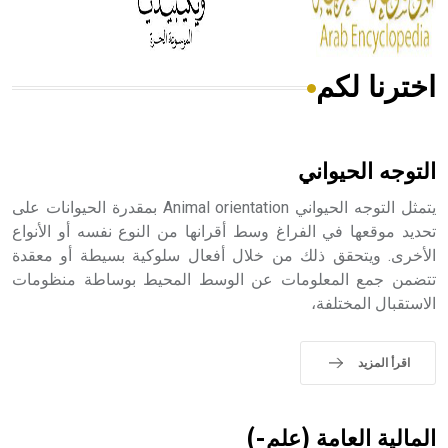
اخترنا لكم
هل تعلم أن الأبسيد كلمة فرنسية اللفظ تم اعتمادها مصطلحاً
أثرياً يستخدم في العمارة عموماً وفي العمارة الدينية الخاصة
بالكنائس خصوصاً، وفي الإنكليزية أب
التوجه الحيواني
يتمثل التوجه الحيواني Animal orientation بمقدرة الحيوانات على
تحديد موقعها في الفراغ وسط أقرانها من النوع نفسه أو الأنواع
الأخرى. ويتحقق ذلك من خلال أفعال سلوكية بسيطة أو معقدة
- هل تعلم أن أبجر Abgar اسم معروف جيداً يعود إلى عدد من
الملوك الذين حكموا مدينة إديسا (الرها) من أبجر الأول وحتى
تتضمن جمع المعلومات عن الوسط المحيط بوساطة منظومات
التاسع، وهم ينتسبون إلى أسرة أوسروين
الاستقبال المختلفة،
اقرأ المزيد
- هل تعلم أن الأبجدية الكنعانية تتألف من /22/ علامة كتابية
sign تكتب منفصلة غير متصلة، وتعتمد المبدأ الأكوروفوني،
المالية العامة (علم-)