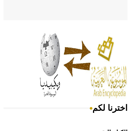
- هل تعلم أن أبقراط كتب في الطب أربعة مؤلفات هي:
الحكم، الأدلة، تنظيم التغذية، ورسالته في جروح الرأس. ويعود
له الفضل بأنه حرر الطب من الدين والفلسفة.
- هل تعلم أن المرجان إفراز حيواني يتكون في البحر ويتركب
من مادة كربونات الكلسيوم، وهو أحمر أو شديد الحمرة وهو
أجود أنواعه، ويمتاز بكبر الحجم ويسمى الش
اخترنا لكم
هل تعلم أن الأبسيد كلمة فرنسية اللفظ تم اعتمادها مصطلحاً
أثرياً يستخدم في العمارة عموماً وفي العمارة الدينية الخاصة
بالكنائس خصوصاً، وفي الإنكليزية أب