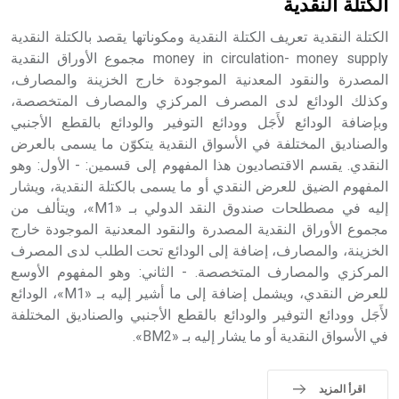
الكتلة النقدية
الكتلة النقدية تعريف الكتلة النقدية ومكوناتها يقصد بالكتلة النقدية
money in circulation- money supply مجموع الأوراق النقدية
المصدرة والنقود المعدنية الموجودة خارج الخزينة والمصارف،
- هل تعلم أن أبجر Abgar اسم معروف جيداً يعود إلى عدد من
الملوك الذين حكموا مدينة إديسا (الرها) من أبجر الأول وحتى
وكذلك الودائع لدى المصرف المركزي والمصارف المتخصصة،
التاسع، وهم ينتسبون إلى أسرة أوسروين
وبإضافة الودائع لأَجَل وودائع التوفير والودائع بالقطع الأجنبي
والصناديق المختلفة في الأسواق النقدية يتكوّن ما يسمى بالعرض
النقدي. يقسم الاقتصاديون هذا المفهوم إلى قسمين: - الأول: وهو
المفهوم الضيق للعرض النقدي أو ما يسمى بالكتلة النقدية، ويشار
إليه في مصطلحات صندوق النقد الدولي بـ «M1»، ويتألف من
- هل تعلم أن الأبجدية الكنعانية تتألف من /22/ علامة كتابية
مجموع الأوراق النقدية المصدرة والنقود المعدنية الموجودة خارج
sign تكتب منفصلة غير متصلة، وتعتمد المبدأ الأكوروفوني،
الخزينة، والمصارف، إضافة إلى الودائع تحت الطلب لدى المصرف
حيث تقتصر القيمة الصوتية للعلامة الك
المركزي والمصارف المتخصصة. - الثاني: وهو المفهوم الأوسع
للعرض النقدي، ويشمل إضافة إلى ما أشير إليه بـ «M1»، الودائع
لأَجَل وودائع التوفير والودائع بالقطع الأجنبي والصناديق المختلفة
في الأسواق النقدية أو ما يشار إليه بـ «BM2».
اقرأ المزيد