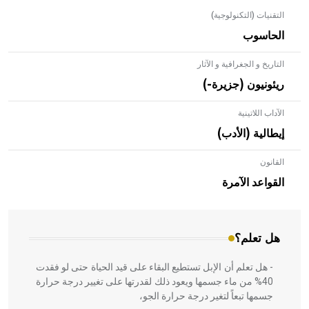
التقنيات (التكنولوجية)
الحاسوب
التاريخ و الجغرافية و الآثار
ريئونيون (جزيرة-)
الآداب اللاتينية
إيطالية (الأدب)
القانون
- هل تعلم أن الأبلق نوع من الفنون الهندسية التي ارتبطت
بالعمارة الإسلامية في بلاد الشام ومصر خاصة، حيث يحرص
القواعد الآمرة
المعمار على بناء مداميكه وخاصة في الواجهات
هل تعلم؟
- هل تعلم أن الإبل تستطيع البقاء على قيد الحياة حتى لو فقدت
40% من ماء جسمها ويعود ذلك لقدرتها على تغيير درجة حرارة
جسمها تبعاً لتغير درجة حرارة الجو،