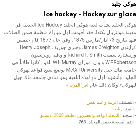
هوكي جليد
هيئة الموسوعة العربية تطلق موسوعات جديدة في عام 2026
Ice hockey - Hockey sur glace
هوكي الجليد نشأت لعبة هوكي الجليد Ice Hockey الحديثة في
مدينة مونتريال بكندا، فقد أقيمت أول مباراة منظمة ضمن الصالات
فيها بتاريخ 3/ آذار/مارس 1875، وفي عام 1877 قام جيمس
كرايتون James Creighton وهنري جوزيف Henry Joseph
وريتشارد سميث Richard F. Smith و و.ف. روبرتسون
W.F.Robertson و و.ل. موراي W.L.Murray الذين كانوا طلاباًَ في
جامعة ماك جيل McGill University بوضع سبع قواعد لهوكي
الجليد، وأنشؤوا أول نادٍ لهذه اللعبة وهو «نادي جامعة ماك جيل
للهوكي» وكان ذلك عام
اقرأ المزيد »
- التصنيف :
تربية و علم نفس
- النوع :
رياضة
- المجلد :
المجلد الواحد والعشرون، طبعة 2008، دمشق
- رقم الصفحة ضمن المجلد :
763