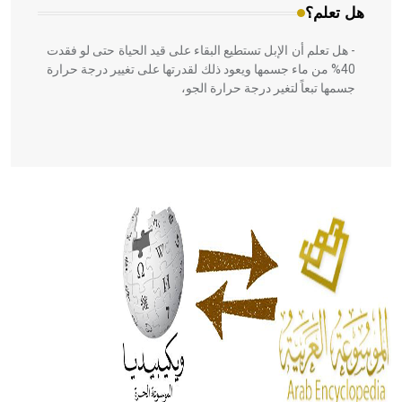
هل تعلم؟
- هل تعلم أن الإبل تستطيع البقاء على قيد الحياة حتى لو فقدت
40% من ماء جسمها ويعود ذلك لقدرتها على تغيير درجة حرارة
جسمها تبعاً لتغير درجة حرارة الجو،
- هل تعلم أن أبقراط كتب في الطب أربعة مؤلفات هي:
الحكم، الأدلة، تنظيم التغذية، ورسالته في جروح الرأس. ويعود
له الفضل بأنه حرر الطب من الدين والفلسفة.
- هل تعلم أن المرجان إفراز حيواني يتكون في البحر ويتركب
من مادة كربونات الكلسيوم، وهو أحمر أو شديد الحمرة وهو
أجود أنواعه، ويمتاز بكبر الحجم ويسمى الش