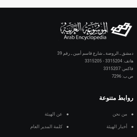
دمشق ـ الروضة ـ شارع قاسم أمين ـ رقم 39
هاتف: 3315204 - 3315205
فاكس: 3315207
ص.ب: 7296
روابط متنوعة
من نحن
عن الهيئة
أخبار الهيئة
كلمة المدير العام