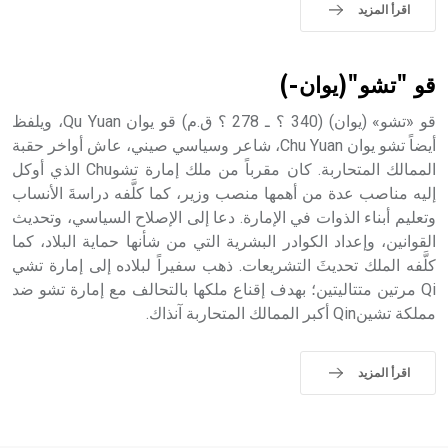
اقرأ المزيد
قو "تشو"(يوان-)
قو «تشو» (يوان) (340 ؟ ـ 278 ؟ ق.م) قو يوان Qu Yuan، ويلفظ
أيضاً تشو يوان Chu Yuan، شاعر وسياسي صيني، عاش أواخر حقبة
الممالك المتحاربة. كان مقرباً من ملك إمارة تشوChu الذي أوكل
إليه مناصب عدة من أهمها منصب وزير، كما كلَّفه دراسةَ الأنساب
وتعليم أبناء الذوات في الإمارة. دعا إلى الإصلاح السياسي، وتحديث
القوانين، وإعداد الكوادر البشرية التي من شأنها حماية البلاد، كما
كلَّفه الملك تحديثَ التشريعات. ذهب سفيراً لبلاده إلى إمارة تشي
Qi مرتين متتاليتين؛ بهدف إقناع ملكها بالتحالف مع إمارة تشو ضد
مملكة تشينQin أكبر الممالك المتحاربة آنذاك.
اقرأ المزيد