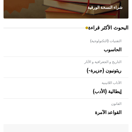
شراء النسخة الورقية
البحوث الأكثر قراءة
التقنيات (التكنولوجية)
الحاسوب
التاريخ و الجغرافية و الآثار
ريئونيون (جزيرة-)
الآداب اللاتينية
إيطالية (الأدب)
القانون
- هل تعلم أن الأبلق نوع من الفنون الهندسية التي ارتبطت
بالعمارة الإسلامية في بلاد الشام ومصر خاصة، حيث يحرص
القواعد الآمرة
المعمار على بناء مداميكه وخاصة في الواجهات