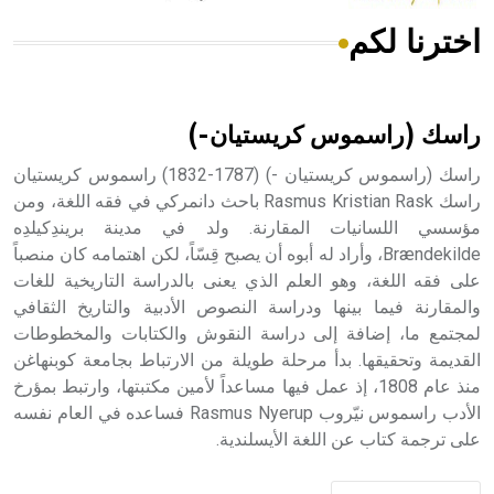
اخترنا لكم
هل تعلم أن الأبسيد كلمة فرنسية اللفظ تم اعتمادها مصطلحاً
أثرياً يستخدم في العمارة عموماً وفي العمارة الدينية الخاصة
بالكنائس خصوصاً، وفي الإنكليزية أب
راسك (راسموس كريستيان-)
راسك (راسموس كريستيان -) (1787-1832) راسموس كريستيان
راسك Rasmus Kristian Rask باحث دانمركي في فقه اللغة، ومن
مؤسسي اللسانيات المقارنة. ولد في مدينة بريندِكيلدِه
- هل تعلم أن أبجر Abgar اسم معروف جيداً يعود إلى عدد من
الملوك الذين حكموا مدينة إديسا (الرها) من أبجر الأول وحتى
Brændekilde، وأراد له أبوه أن يصبح قِسّاً، لكن اهتمامه كان منصباً
التاسع، وهم ينتسبون إلى أسرة أوسروين
على فقه اللغة، وهو العلم الذي يعنى بالدراسة التاريخية للغات
والمقارنة فيما بينها ودراسة النصوص الأدبية والتاريخ الثقافي
لمجتمع ما، إضافة إلى دراسة النقوش والكتابات والمخطوطات
القديمة وتحقيقها. بدأ مرحلة طويلة من الارتباط بجامعة كوبنهاغن
منذ عام 1808، إذ عمل فيها مساعداً لأمين مكتبتها، وارتبط بمؤرخ
- هل تعلم أن الأبجدية الكنعانية تتألف من /22/ علامة كتابية
الأدب راسموس نيّروب Rasmus Nyerup فساعده في العام نفسه
sign تكتب منفصلة غير متصلة، وتعتمد المبدأ الأكوروفوني،
على ترجمة كتاب عن اللغة الأيسلندية.
حيث تقتصر القيمة الصوتية للعلامة الك