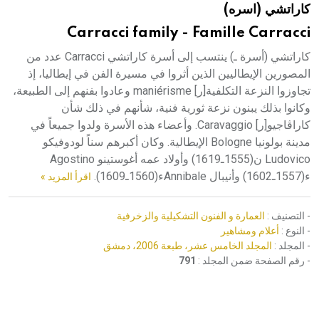
كاراتشي (اسره)
هيئة الموسوعة العربية تطلق موسوعات جديدة في عام 2026
Carracci family - Famille Carracci
كاراتشي (أسرة ـ) ينتسب إلى أسرة كاراتشي Carracci عدد من
المصورين الإيطاليين الذين أثروا في مسيرة الفن في إيطاليا، إذ
تجاوزوا النزعة التكلفية[ر] maniérisme وعادوا بفنهم إلى الطبيعة،
وكانوا بذلك يبنون نزعة ثورية فنية، شأنهم في ذلك شأن
كاراڤاجيو[ر] Caravaggio. وأعضاء هذه الأسرة ولدوا جميعاً في
مدينة بولونيا Bologne الإيطالية. وكان أكبرهم سناً لودوفيكو
Ludovico ن(1555ـ1619) وأولاد عمه أغوستينو Agostino
ء(1557ـ1602) وأنيبال Annibaleء(1560ـ1609).
اقرأ المزيد »
- التصنيف :
العمارة و الفنون التشكيلية والزخرفية
- النوع :
أعلام ومشاهير
- المجلد :
المجلد الخامس عشر، طبعة 2006، دمشق
- رقم الصفحة ضمن المجلد :
791