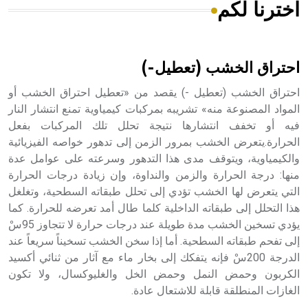
اخترنا لكم
هل تعلم أن الأبسيد كلمة فرنسية اللفظ تم اعتمادها مصطلحاً
أثرياً يستخدم في العمارة عموماً وفي العمارة الدينية الخاصة
بالكنائس خصوصاً، وفي الإنكليزية أب
احتراق الخشب (تعطيل-)
احتراق الخشب (تعطيل -) يقصد من «تعطيل احتراق الخشب أو
المواد المصنوعة منه» تشريبه بمركبات كيمياوية تمنع انتشار النار
فيه أو تخفف انتشارها نتيجة تحلل تلك المركبات بفعل
- هل تعلم أن أبجر Abgar اسم معروف جيداً يعود إلى عدد من
الملوك الذين حكموا مدينة إديسا (الرها) من أبجر الأول وحتى
الحرارة.يتعرض الخشب بمرور الزمن إلى تدهور خواصه الفيزيائية
التاسع، وهم ينتسبون إلى أسرة أوسروين
والكيمياوية، ويتوقف مدى هذا التدهور وسرعته على عوامل عدة
منها: درجة الحرارة والزمن والنداوة، وإن زيادة درجات الحرارة
التي يتعرض لها الخشب تؤدي إلى تحلل طبقاته السطحية، وتغلغل
هذا التحلل إلى طبقاته الداخلية كلما طال أمد تعرضه للحرارة. كما
يؤدي تسخين الخشب مدة طويلة عند درجات حرارة لا تتجاوز 95سْ
- هل تعلم أن الأبجدية الكنعانية تتألف من /22/ علامة كتابية
إلى تفحم طبقاته السطحية. أما إذا سخن الخشب تسخيناً سريعاً عند
sign تكتب منفصلة غير متصلة، وتعتمد المبدأ الأكوروفوني،
الدرجة 200سْ فإنه يتفكك إلى بخار ماء مع آثار من ثنائي أكسيد
حيث تقتصر القيمة الصوتية للعلامة الك
الكربون وحمض النمل وحمض الخل والغليوكسال، ولا تكون
الغازات المنطلقة قابلة للاشتعال عادة.