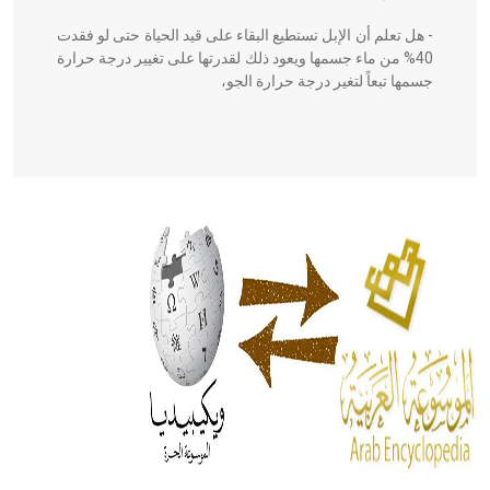
- هل تعلم أن الإبل تستطيع البقاء على قيد الحياة حتى لو فقدت
40% من ماء جسمها ويعود ذلك لقدرتها على تغيير درجة حرارة
جسمها تبعاً لتغير درجة حرارة الجو،
- هل تعلم أن أبقراط كتب في الطب أربعة مؤلفات هي:
الحكم، الأدلة، تنظيم التغذية، ورسالته في جروح الرأس. ويعود
له الفضل بأنه حرر الطب من الدين والفلسفة.
- هل تعلم أن المرجان إفراز حيواني يتكون في البحر ويتركب
من مادة كربونات الكلسيوم، وهو أحمر أو شديد الحمرة وهو
أجود أنواعه، ويمتاز بكبر الحجم ويسمى الش