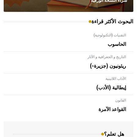
شراء النسخة الورقية
البحوث الأكثر قراءة
التقنيات (التكنولوجية)
الحاسوب
التاريخ و الجغرافية و الآثار
ريئونيون (جزيرة-)
الآداب اللاتينية
إيطالية (الأدب)
القانون
- هل تعلم أن الأبلق نوع من الفنون الهندسية التي ارتبطت
بالعمارة الإسلامية في بلاد الشام ومصر خاصة، حيث يحرص
القواعد الآمرة
المعمار على بناء مداميكه وخاصة في الواجهات
هل تعلم؟