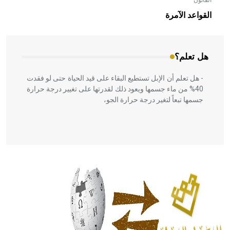
القانون
- هل تعلم أن الأبلق نوع من الفنون الهندسية التي ارتبطت
بالعمارة الإسلامية في بلاد الشام ومصر خاصة، حيث يحرص
القواعد الآمرة
المعمار على بناء مداميكه وخاصة في الواجهات
هل تعلم؟
- هل تعلم أن الإبل تستطيع البقاء على قيد الحياة حتى لو فقدت
40% من ماء جسمها ويعود ذلك لقدرتها على تغيير درجة حرارة
جسمها تبعاً لتغير درجة حرارة الجو،
- هل تعلم أن أبقراط كتب في الطب أربعة مؤلفات هي:
الحكم، الأدلة، تنظيم التغذية، ورسالته في جروح الرأس. ويعود
له الفضل بأنه حرر الطب من الدين والفلسفة.