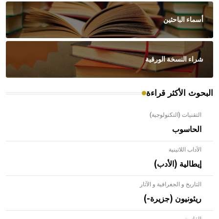
أسماء الباحثين
شراء النسخة الورقية
البحوث الأكثر قراءة
التقنيات (التكنولوجية)
الحاسوب
الآداب اللاتينية
إيطالية (الأدب)
التاريخ و الجغرافية و الآثار
ريئونيون (جزيرة-)