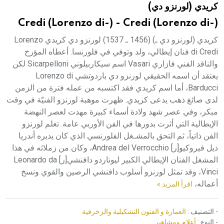
كريدي (لورنزو دي)
هيئة الموسوعة العربية تطلق موسوعات جديدة في عام 2026
Credi (Lorenzo di-) - Credi (Lorenzo di-)
كريدي (لورنزو دي ـ) (1456 ـ 1537) لورنزو دي كريدي Lorenzo
di Credi فنان إيطالي، ولد وتوفي في فلورنسا. أعطاه المؤرخ
والناقد الفني فازاري Vasari اسم سيكاربيلوني Sicarpelloni لكن
يعتقد أن اسمه الحقيقي لورنزو دي باردوتشي Lorenzo di
Barducci، أما اسم كريدي فقد اكتسبه من عمله فترة من الزمن
لدى صائغ ذهب يدعى كريدي. ظهرت موهبة لورنزو الفنيّة في وقت
مبكر، وفي عصر شهد ولادة أسماء كبيرة مهدت لعصر النهضة
الإيطالية التي أثرت بدورها في الفن الأوربي عامة. تعلم لورنزو
الفن ذاتياً، ثم التحق بالمشـغل الفلورنسي الذي كان يديره أندريا
ديل فيروكيو[ر] Andrea del Verrocchio، وكان من زملائه في هذا
المشغل الفنان الإيطالي الكبير ليوناردو دافنشي[ر] Leonardo da
Vinci، وقد تمثل لورنزو أسلوب دافنشي الرصين والقوي ونسخ
أعماله،
اقرأ المزيد »
- التصنيف :
العمارة و الفنون التشكيلية والزخرفية
- النوع :
أعلام ومشاهير