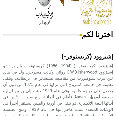
- هل تعلم أن المرجان إفراز حيواني يتكون في البحر ويتركب
من مادة كربونات الكلسيوم، وهو أحمر أو شديد الحمرة وهو
أجود أنواعه، ويمتاز بكبر الحجم ويسمى الش
اخترنا لكم
هل تعلم أن الأبسيد كلمة فرنسية اللفظ تم اعتمادها مصطلحاً
أثرياً يستخدم في العمارة عموماً وفي العمارة الدينية الخاصة
بالكنائس خصوصاً، وفي الإنكليزية أب
إشيروود (كريستوفر-)
إشيرْوُود (كريستوفر ـ) (1904ـ 1986) كريستوفر وليام برادشو
إشيرْوُود C.W.B.Isherwood روائي وكاتب مسرحي، ولد في هاي
لين قرب ستوكبورت من مقاطعة تشيشاير في بريطانية، وتلقى
- هل تعلم أن أبجر Abgar اسم معروف جيداً يعود إلى عدد من
الملوك الذين حكموا مدينة إديسا (الرها) من أبجر الأول وحتى
تعليمه في جامعة كمبريدج التي تركها في عام 1925 من دون أن
التاسع، وهم ينتسبون إلى أسرة أوسروين
يحصل على درجة علمية. وفي عام 1929 ذهب إلى برلين لزيارة
صديقه أودن[ر] Auden فأقام في ألمانية أربع سنوات درَّس في
أثنائها اللغة الإنكليزية. ثم تنقل في أوربة والصين ليستقر أخيراً في
الولايات المتحدة عندما هاجر إليها في عام 1939، ومنح الجنسية
الأمريكية عام 1946، ومات هناك في سانتا مونيكا بولاية كاليفورنية.