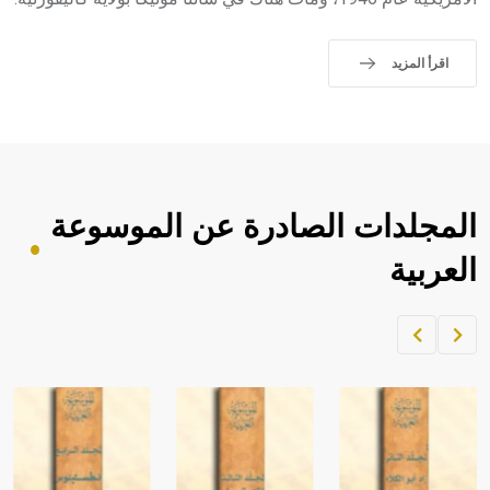
- هل تعلم أن الأبجدية الكنعانية تتألف من /22/ علامة كتابية
sign تكتب منفصلة غير متصلة، وتعتمد المبدأ الأكوروفوني،
حيث تقتصر القيمة الصوتية للعلامة الك
اقرأ المزيد
المجلدات الصادرة عن الموسوعة
العربية