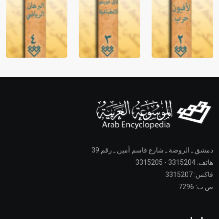
دمشق ـ الروضة ـ شارع قاسم أمين ـ رقم 39
هاتف: 3315204 - 3315205
فاكس: 3315207
ص.ب: 7296