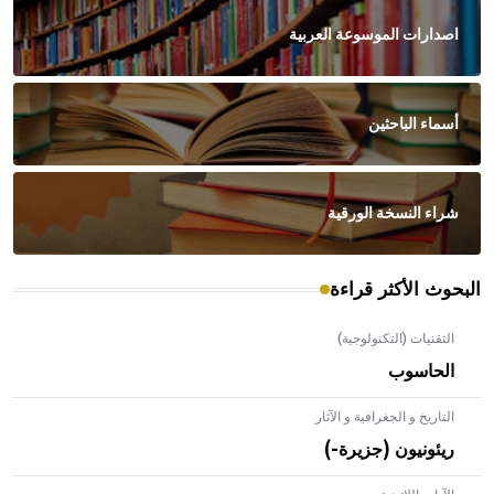
اصدارات الموسوعة العربية
أسماء الباحثين
شراء النسخة الورقية
البحوث الأكثر قراءة
التقنيات (التكنولوجية)
الحاسوب
التاريخ و الجغرافية و الآثار
ريئونيون (جزيرة-)