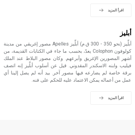
اقرأ المزيد
- هل تعلم أن الأبجدية الكنعانية تتألف من /22/ علامة كتابية
sign تكتب منفصلة غير متصلة، وتعتمد المبدأ الأكوروفوني،
أبليز
حيث تقتصر القيمة الصوتية للعلامة الك
أبلِّيز (نحو 350 - 300 ق.م) أبلِّيز Apelles مصور إغريقي من مدينة
كولوفون Colophon يعدّ، بحسب ما جاء في الكتابات القديمة، من
أشهر المصورين الإغريق وأبرعهم. وكان مصور البلاط عند الملك
فيليب وابنه الاسكندر المقدوني. قيل عن أسلوب أبلَّيز إنه اتصف
برقة خاصة لم يضارعه فيها مصور آخر. بيد أنه لم يصل إلينا أي
عمل من أعماله يمكن الاعتماد عليه للحكم على فنه.
اقرأ المزيد