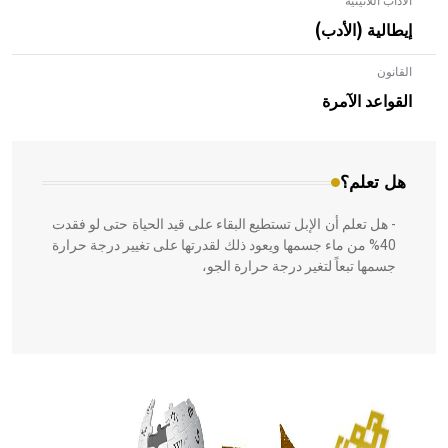
الآداب اللاتينية
إيطالية (الأدب)
القانون
- هل تعلم أن الأبلق نوع من الفنون الهندسية التي ارتبطت
بالعمارة الإسلامية في بلاد الشام ومصر خاصة، حيث يحرص
القواعد الآمرة
المعمار على بناء مداميكه وخاصة في الواجهات
هل تعلم؟
- هل تعلم أن الإبل تستطيع البقاء على قيد الحياة حتى لو فقدت
40% من ماء جسمها ويعود ذلك لقدرتها على تغيير درجة حرارة
جسمها تبعاً لتغير درجة حرارة الجو،
- هل تعلم أن أبقراط كتب في الطب أربعة مؤلفات هي:
الحكم، الأدلة، تنظيم التغذية، ورسالته في جروح الرأس. ويعود
له الفضل بأنه حرر الطب من الدين والفلسفة.