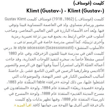
كليمت (غوستاف)
هيئة الموسوعة العربية تطلق موسوعات جديدة في عام 2026
Klimt (Gustav-) - Klimt (Gustav-)
كليمت (غوستاف ـ) (1862ـ 1918) غوستاف كليمت Gustav Klimt
مصور ورسام نمساوي. ولد في العاصمة النمساوية ڤيينا وتوفي
فيها. ويُعد أحد الأسماء البارزة في الفن العالمي المعاصر، وصاحب
أسلوب فني خاص ارتبط به، يجمع فيه بين نزعة تعبيرية رمزية
وأخرى تزيينيّة، كما أسس مدرسة خاصة في الرسم تدعى بـ
«الأسلوب المنشق» le style sécession (Sezessionsstil). درس
كليمت الفن في مدرسة فيينا للفنون الزخرفيّة، وفي عام 1883
أسس مشغلاً خاصاً به، سخره لتنفيذ اللوحات الجدارية، وقد جاءت
أعماله الفنيّة الأولى استمراراً أميناً وقوياً لنهج فن الرسم والتصوير
الأكاديمي وطرازهما الرصين في القرن التاسع عشر، بل حاضنةً
أساليب المعلمين الكبار في عصر النهضة، والموضوعات التي
اشتغلوا عليها، من ذلك لوحته «خرافة» fable المنفَّذة عام 1883،
ولوحة «قصيدة ريفيّة» المنفذة عام 1884، ولوحة «المشاهدون في
مسرح المدينة القديم» المنفذة عام 1888، ولوحة «المسرح في
تاورمينا» المنفذة عام 1888، وفيها تظهر بدايات ولع كليمت
بالزخرفة التي أغرق بها اللوحة من جوانبها كافة.
اقرأ المزيد »