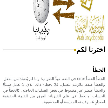
- هل تعلم أن المرجان إفراز حيواني يتكون في البحر ويتركب
من مادة كربونات الكلسيوم، وهو أحمر أو شديد الحمرة وهو
أجود أنواعه، ويمتاز بكبر الحجم ويسمى الش
اخترنا لكم
هل تعلم أن الأبسيد كلمة فرنسية اللفظ تم اعتمادها مصطلحاً
أثرياً يستخدم في العمارة عموماً وفي العمارة الدينية الخاصة
بالكنائس خصوصاً، وفي الإنكليزية أب
الخطأ
الخطأ الخطأ error في اللغة: ضِدُّ الصواب؛ وما لم يُتَعمَّد من الفعل.
والخطأ صفة ملازمة للعمل، فلا يخطئ ذاك الذي لا يعمل شيئاً!
والخطأ عنصر غير مضبوط في بعض العمليات الخاصة، كالخطأ في
- هل تعلم أن أبجر Abgar اسم معروف جيداً يعود إلى عدد من
الملوك الذين حكموا مدينة إديسا (الرها) من أبجر الأول وحتى
الحساب. والخطأ في علم الفيزياء: الفرق بين القيمة الحقيقية
التاسع، وهم ينتسبون إلى أسرة أوسروين
لمقدارٍ مّا، وقيمته المقيسة أو المحسوبة.