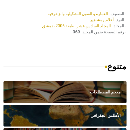
- التصنيف :
العمارة و الفنون التشكيلية والزخرفية
- النوع :
أعلام ومشاهير
- المجلد :
المجلد السادس عشر، طبعة 2006، دمشق
- رقم الصفحة ضمن المجلد :
369
متنوع
معجم المصطلحات
الأطلس الجغرافي