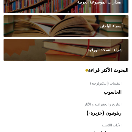
اصدارات الموسوعة العربية
أسماء الباحثين
شراء النسخة الورقية
البحوث الأكثر قراءة
التقنيات (التكنولوجية)
الحاسوب
التاريخ و الجغرافية و الآثار
ريئونيون (جزيرة-)
الآداب اللاتينية