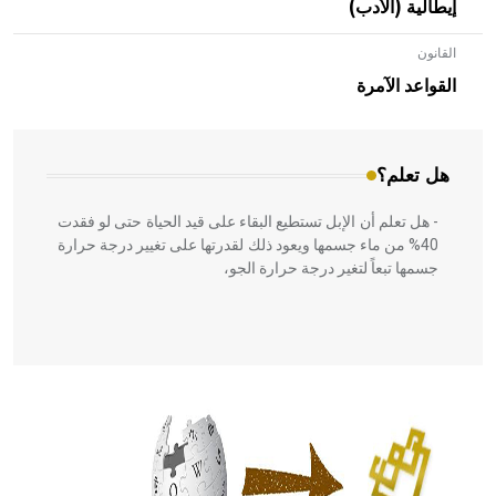
إيطالية (الأدب)
القانون
- هل تعلم أن الأبلق نوع من الفنون الهندسية التي ارتبطت
بالعمارة الإسلامية في بلاد الشام ومصر خاصة، حيث يحرص
القواعد الآمرة
المعمار على بناء مداميكه وخاصة في الواجهات
هل تعلم؟
- هل تعلم أن الإبل تستطيع البقاء على قيد الحياة حتى لو فقدت
40% من ماء جسمها ويعود ذلك لقدرتها على تغيير درجة حرارة
جسمها تبعاً لتغير درجة حرارة الجو،
- هل تعلم أن أبقراط كتب في الطب أربعة مؤلفات هي:
الحكم، الأدلة، تنظيم التغذية، ورسالته في جروح الرأس. ويعود
له الفضل بأنه حرر الطب من الدين والفلسفة.