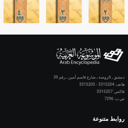
دمشق ـ الروضة ـ شارع قاسم أمين ـ رقم 39
هاتف: 3315204 - 3315205
فاكس: 3315207
ص.ب: 7296
روابط متنوعة