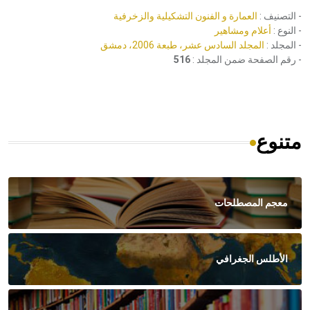
- التصنيف :
العمارة و الفنون التشكيلية والزخرفية
- النوع :
أعلام ومشاهير
- المجلد :
المجلد السادس عشر، طبعة 2006، دمشق
- رقم الصفحة ضمن المجلد :
516
متنوع
معجم المصطلحات
الأطلس الجغرافي