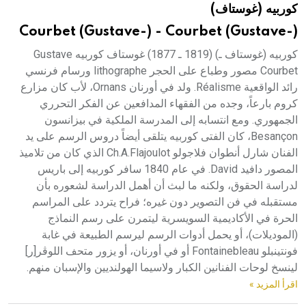
كوربيه (غوستاف)
هيئة الموسوعة العربية تطلق موسوعات جديدة في عام 2026
Courbet (Gustave-) - Courbet (Gustave-)
كوربيه (غوستاف ـ) (1819 ـ 1877) غوستاف كوربيه Gustave
Courbet مصور وطباع على الحجر lithographe ورسام فرنسي
رائد الواقعية Réalisme. ولد في أورنان Ornans، لأب كان مزارع
كروم بارعاً، وجده من الفقهاء المدافعين عن الفكر التحرري
الجمهوري. ومع انتسابه إلى المدرسة الملكية في بيزانسون
Besançon، كان الفتى كوربيه يتلقى أيضاً دروس الرسم على يد
الفنان شارل أنطوان فلاجولو Ch.A.Flajoulot الذي كان من تلاميذ
المصور دافيد David. في عام 1840 سافر كوربيه إلى باريس
لدراسة الحقوق، ولكنه ما لبث أن أهمل الدراسة لشعوره بأن
مستقبله في فن التصوير دون غيره؛ فراح يتردد على المراسم
الحرة في الأكاديمية السويسرية ليتمرن على رسم النماذج
(الموديلات)، أو يحمل أدوات الرسم ليرسم الطبيعة في غابة
فونتينبلو Fontainebleau أو في أورنان، أو يزور متحف اللوڤر[ر]
لينسخ لوحات الفنانين الكبار ولاسيما الهولنديين والإسبان منهم.
اقرأ المزيد »