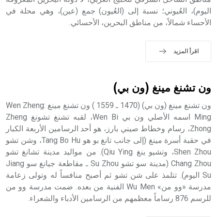
اليوم)، العُيوني؛ نسبة إلى (العُيون) جمع (عين)، وهي محلة في
الأحساء شمالاً، من مناطق البحرين، الأحسائي.
- هل تعلم أن الأبجدية الكنعانية تتألف من /22/ علامة كتابية
sign تكتب منفصلة غير متصلة، وتعتمد المبدأ الأكوروفوني،
حيث تقتصر القيمة الصوتية للعلامة الك
اقرأ المزيد
ون تشنغ مينغ (ون بي)
ون تشنغ مينغ (ون بي) (1470 ـ 1559 ) ون تشنغ مينغ :Wen Zheng
Ming اسمه الأصلي ون بي Wen Bi، لقبه تشنغ تشونغ Zheng
Zhong، رسام وخطاط صيني بارز، هو أحد الرسامين الأربعة الكبار
في حقبة أسرة مينغ (إلى جانب تانغ بو هو Tang Bo Hu، وشن تشو
Shen Zhou، وتشيو ينغ Qiu Ying). من مواليد مدينة تشانغ تشو
Chang Zhou (مدينة سو تشو Su Zhou ـ مقاطعة جيانغ سو Jiang
Su اليوم). تتلمذ على شن تشو ثم أصبح منافساً له وتولى زعامة
مدرسة «وو من» Wu Men الفنية من بعده. ضمت مدرسة وو من
للرسم 876 رساماً معظمهم من الرسامين الأدباء والشعراء.