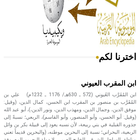
- هل تعلم أن المرجان إفراز حيواني يتكون في البحر ويتركب
من مادة كربونات الكلسيوم، وهو أحمر أو شديد الحمرة وهو
أجود أنواعه، ويمتاز بكبر الحجم ويسمى الش
اخترنا لكم
هل تعلم أن الأبسيد كلمة فرنسية اللفظ تم اعتمادها مصطلحاً
أثرياً يستخدم في العمارة عموماً وفي العمارة الدينية الخاصة
بالكنائس خصوصاً، وفي الإنكليزية أب
ابن المقرب العيوني
ابن المُقَرَّب العُيوني (572 ـ 630هـ/ 1176 ـ 1232م) علي بن
المُقَرَّب بن منصور بن المقرب ابن الحسن، كمال الدين، (وقيل:
موفق الدين، وجمال الدين، ومهذب الدين، ونور الدين،)، أبو عبد الله
- هل تعلم أن أبجر Abgar اسم معروف جيداً يعود إلى عدد من
الملوك الذين حكموا مدينة إديسا (الرها) من أبجر الأول وحتى
(وقيل: أبو الحسن، وأبو المنصور، وأبو القاسم)، الربعي؛ نسبةً إلى
التاسع، وهم ينتسبون إلى أسرة أوسروين
جذوره القبلية في بني ربيعة، لأن نسبه يعود إلى قبيلة بكر بن وائل
الربعية، البحراني؛ نسبة إلى البحرين موطنه، (والبحرين قديماً تعني
مناطق الساحل الشرقي للخليج العربي، لا دولة البحرين المعروفة