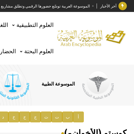
آخر الأخبار
الموسوعة العربية توسّع حضورها الرقمي وتطلق مشاريع معرف
فوز الأستاذ الدكتور وليد محمد السراقبي بجائزة كتارا ل
العلوم التطبيقية
اللغ
جائزة مجمع الملك سلمان العالمي للغة العربية 2025
الأستاذ إياد خالد الطباع مدير عام لهيئة الموسوعة العربية
العلوم البحتة
الحضارة
السيد محمد ياسين صالح وزيرا للثقافة
صدور المجلد الثامن من موسوعة الآثار في سورية
توصيات مجلس الإدارة
الموسوعة الطبية
صدور المجلد السابع من موسوعة الآثار في سورية
صدور المجلد الثامن عشر من الموسوعة الطبية
إعلان..
أ
ب
ت
ث
ج
ح
خ
د
دار الفكر الموزع الحصري لمنشورات هيئة الموسوعة العرب
كوستو (الأخوان-)