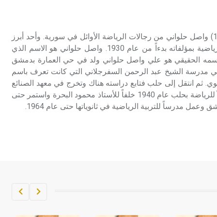
تم اعتمادها مصطلحاً أثرياً يستخدم في
العمارة عموماً وفي العمارة الدينية
الخاصة بالكنائس خصوصاً، وفي
حلواني (واصل -) (1908-1995) واصل حلواني من رجالات الرياضة الأوائل في سورية. وأحد أبرز
الإنكليزية أب
الكتّاب الذين أثروا المكتبة الرياضية بمؤلفاته بدءاً من عام 1930. واصل حلواني هو الاسم الذي
 اسمه الحقيقي هو علي واصل حلواني ولد في حي العمارة بدمشق
- هل تعلم أن أبجر Abgar اسم معروف
ئي في مدرسة الشيخ عبد الرحمن السفرجلاني التي كانت تعرف باسم
جيداً يعود إلى عدد من الملوك الذين
وي. ثم انتقل إلى حلب فتابع دراسته هناك وتخرج في معهد الصنائع
حكموا مدينة إديسا (الرها) من أبجر الأول
عام 1929 وعين مدرساً وكيلاً للرياضة بحلب عام 1940 خلفاً للأستاذ محمود البحرة واستمر حتى
وحتى التاسع، وهم ينتسبون إلى أسرة
أوسروين
- هل تعلم أن الأبجدية الكنعانية تتألف من
/22/ علامة كتابية sign تكتب منفصلة
غير متصلة، وتعتمد المبدأ الأكوروفوني،
حيث تقتصر القيمة الصوتية للعلامة الك