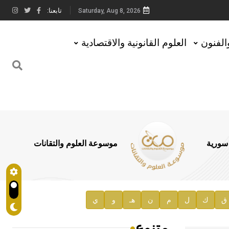
تابعنا:
Saturday, Aug 8, 2026
والفنون
العلوم القانونية والاقتصادية
 سورية
موسوعة العلوم والتقانات
ق
ك
ل
م
ن
هـ
و
ي
متنوع