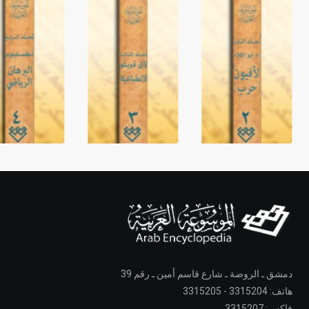
دمشق ـ الروضة ـ شارع قاسم أمين ـ رقم 39
هاتف: 3315204 - 3315205
فاكس: 3315207