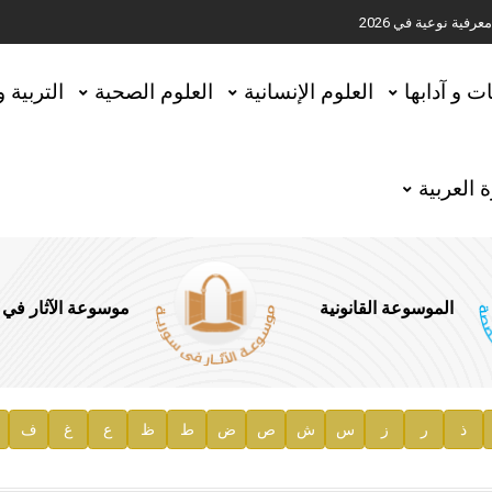
ية نوعية في 2026
تحقيق المخطوطات في العاصمة القطرية الدوحة
ات و آدابها
العلوم الإنسانية
العلوم الصحية
التربية 
 العربية
الموسوعة القانونية
موسوعة الآثار في
ذ
ر
ز
س
ش
ص
ض
ط
ظ
ع
غ
ف
ية