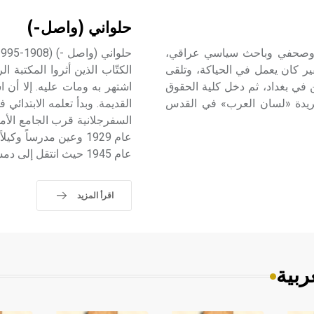
حلواني (واصل-)
بُطّي كاتب وأديب وصحفي وباحث سياسي عراقي،
ر كان يعمل في الحياكة، وتلقى
ن في بغداد، ثم دخل كلية الحقوق
اشتهر به ومات عليه. إلا أن
ء دراسته جريدة «لسان العرب» في القدس
القديمة. وبدأ تعلمه الابتدا
السفرجلانية قرب الجامع الأم
عام 1945 حيث انتقل إلى دمشق وعمل مدرساً للتربية الرياضية في ثانوياتها حتى عام 1964.
اقرأ المزيد
ربية