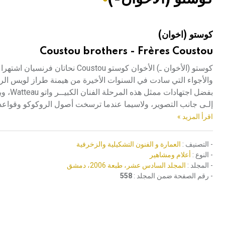
هيئة الموسوعة العربية تطلق موسوعات جديدة في عام 2026
كوستو (اخوان)
Coustou brothers - Frères Coustou
بفضل ا
إلـى جانب التصوير، ولاسيما عندما ترسخت أصول الروكوكو وقواعده. ومن أبرز نحاتي ه
اقرأ المزيد »
- التصنيف :
العمارة و الفنون التشكيلية والزخرفية
- النوع :
أعلام ومشاهير
- المجلد :
المجلد السادس عشر، طبعة 2006، دمشق
- رقم الصفحة ضمن المجلد :
558