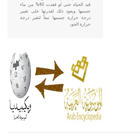
قيد الحياة حتى لو فقدت 40% من ماء
جسمها ويعود ذلك لقدرتها على تغيير
درجة حرارة جسمها تبعاً لتغير درجة
حرارة الجو،
- هل تعلم أن أبقراط كتب في الطب
أربعة مؤلفات هي: الحكم، الأدلة، تنظيم
التغذية، ورسالته في جروح الرأس.
ويعود له الفضل بأنه حرر الطب من
الدين والفلسفة.
- هل تعلم أن المرجان إفراز حيواني
يتكون في البحر ويتركب من مادة
كربونات الكلسيوم، وهو أحمر أو شديد
الحمرة وهو أجود أنواعه، ويمتاز بكبر
الحجم ويسمى الش
هل تعلم أن الأبسيد كلمة فرنسية اللفظ