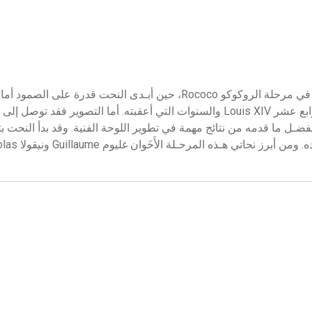
كوستو (الأخوان ـ) الأخوان كوستو Coustou نحاتان فرنسيان اشتهرا في مرحلة الروكوكو Rococo، حين أبـدى النحت قد
والأجواء التي سادت في السنوات الأخيرة من هيمنة طراز لويس الرابع عشر Louis XIV والسنوات التي أعقبته. أما التصوير فق
جتهادات ممثل هذه المرحلة الفنان الكبيــر واتو Watteau، وبفضـل ما قدمه من نتائج مهمة في تطوير اللوحة الفنية. وقد بد
ـذه المرحـلة الأَخَوان غليوم Guillaume ونيقولا Nicolas.