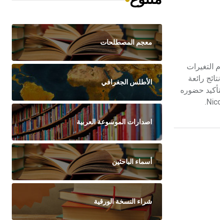
معجم المصطلحات
رة على الصمود أمام التغيرات
د توصل إلى نتائج رائعة
الأطلس الجغرافي
أ النحت بتأكيد حضوره
اصدارات الموسوعة العربية
أسماء الباحثين
شراء النسخة الورقية