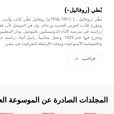
بُطي (روفائيل-)
بُطّي (روفائيل ـ ) (1901ـ1956م) روفائيل 
ومؤرخ للأدب العربي الحديث ورجاله. ولد في الموصل لأب فقي
دراسته في مدرسة الآباء الدومينيكيين بالموصل، ودار المعلمي
وتخرج فيها عام 1929، وعمل محامياً، راسل أثنا
و«السياسة الأسبوعية» ومجلة «الرابطة الشرقية» في مصر.
اقرأ المزيد
المجلدات الصادرة عن الموسوعة الع