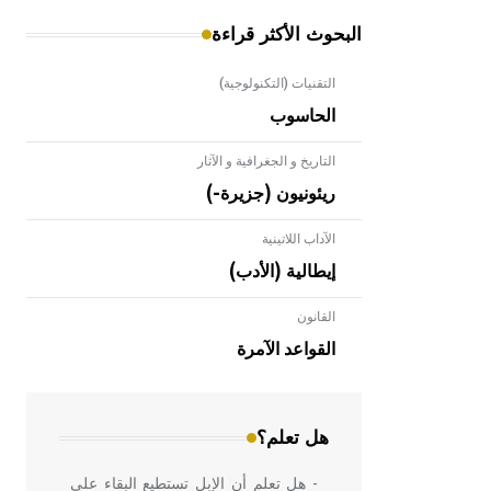
البحوث الأكثر قراءة
التقنيات (التكنولوجية)
الحاسوب
التاريخ و الجغرافية و الآثار
ريئونيون (جزيرة-)
الآداب اللاتينية
إيطالية (الأدب)
القانون
- هل تعلم أن الأبلق نوع من الفنون
الهندسية التي ارتبطت بالعمارة الإسلامية
القواعد الآمرة
في بلاد الشام ومصر خاصة، حيث يحرص
المعمار على بناء مداميكه وخاصة في
الواجهات
هل تعلم؟
- هل تعلم أن الإبل تستطيع البقاء على