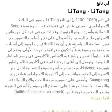
لي تانغ
هيئة الموسوعة العربية تطلق موسوعات جديدة في عام 2026
Li Tang - Li Tang
لي تانغ (1050ـ 1130م) لي تانغ Li-Tang مصور في البلاط
الامبراطوري الصيني. عاش في فترة تعاقب أسرة سونغ Song
الشمالية وأسرة سونغ الجنوبية، وقد اختلف في عهد كل من هاتين
الأسرتين طابع الرسم، وكأنه يدلل على تغير أسلوب التصوير مع
تغير السلطة السياسية، غير أن هذا الاختلاف ربما يعود إلى أسباب
منطقية وموضوعية علّها تكون جغرافية بالدرجة الأولى. وضع لي
تانغ أسلوباً للتصوير رسّخ فيه الأساس الأكاديمي في رسم المناظر
الطبيعية، وتوصل إلى أعلى درجة علمية في أكاديمية الامبراطور
هويزونغ Huizong، وبعد سقوط أسرة سونغ الشمالية انتقل مع
الأسرة إلى الجنوب وانتسب إلى أكاديمية الامبراطور غوانغزونغ
Guangzong، وأضفى على تصويره سمة البحث والإدراك والدقة
واللمسة الخاصة للفرشاة على السطح المرسوم وكأنه في النتيجة
يشطر الصخور بضربة فأس (taillés à la hache- ax strock).
اقرأ المزيد »
- التصنيف :
العمارة و الفنون التشكيلية والزخرفية