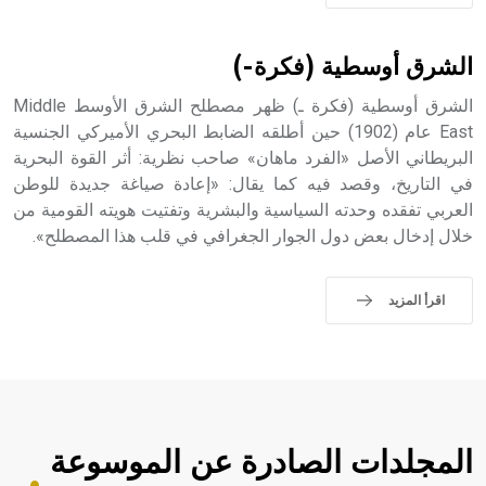
- هل تعلم أن الأبجدية الكنعانية تتألف من /22/ علامة كتابية
sign تكتب منفصلة غير متصلة، وتعتمد المبدأ الأكوروفوني،
الشرق أوسطية (فكرة-)
حيث تقتصر القيمة الصوتية للعلامة الك
الشرق أوسطية (فكرة ـ) ظهر مصطلح الشرق الأوسط Middle
East عام (1902) حين أطلقه الضابط البحري الأميركي الجنسية
البريطاني الأصل «الفرد ماهان» صاحب نظرية: أثر القوة البحرية
في التاريخ، وقصد فيه كما يقال: «إعادة صياغة جديدة للوطن
العربي تفقده وحدته السياسية والبشرية وتفتيت هويته القومية من
خلال إدخال بعض دول الجوار الجغرافي في قلب هذا المصطلح».
اقرأ المزيد
المجلدات الصادرة عن الموسوعة