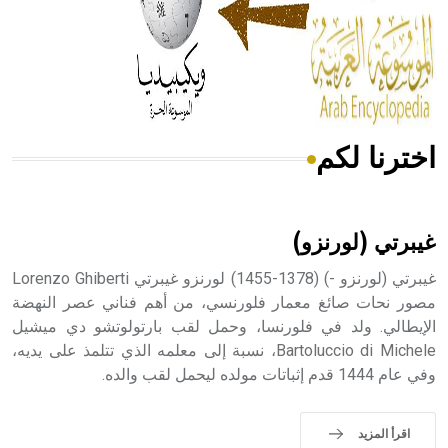
- هل تعلم أن المرجان إفراز حيواني يتكون في البحر ويتركب
من مادة كربونات الكلسيوم، وهو أحمر أو شديد الحمرة وهو
أجود أنواعه، ويمتاز بكبر الحجم ويسمى الش
اخترنا لكم
هل تعلم أن الأبسيد كلمة فرنسية اللفظ تم اعتمادها مصطلحاً
أثرياً يستخدم في العمارة عموماً وفي العمارة الدينية الخاصة
بالكنائس خصوصاً، وفي الإنكليزية أب
غيبرتي (لورنزو)
غيبرتي (لورنزو -) (1378-1455) لورنزو غيبرتي Lorenzo Ghiberti
مصور نحات صائغ معمار فلورنسي، من أهم فناني عصر النهضة
الإيطالي. ولد في فلورنسا، وحمل لقب بارتولوتشو دي ميشيل
- هل تعلم أن أبجر Abgar اسم معروف جيداً يعود إلى عدد من
الملوك الذين حكموا مدينة إديسا (الرها) من أبجر الأول وحتى
Bartoluccio di Michele، نسبة إلى معلمه الذي تتلمذ على يديه،
التاسع، وهم ينتسبون إلى أسرة أوسروين
وفي عام 1444 قدم إثباتات مولده ليحمل لقب والده.
اقرأ المزيد