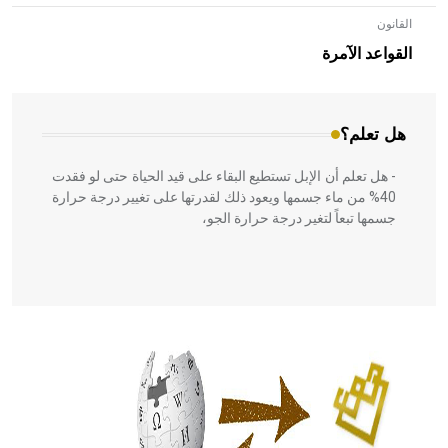
القانون
- هل تعلم أن الأبلق نوع من الفنون الهندسية التي ارتبطت
بالعمارة الإسلامية في بلاد الشام ومصر خاصة، حيث يحرص
القواعد الآمرة
المعمار على بناء مداميكه وخاصة في الواجهات
هل تعلم؟
- هل تعلم أن الإبل تستطيع البقاء على قيد الحياة حتى لو فقدت
40% من ماء جسمها ويعود ذلك لقدرتها على تغيير درجة حرارة
جسمها تبعاً لتغير درجة حرارة الجو،
- هل تعلم أن أبقراط كتب في الطب أربعة مؤلفات هي:
الحكم، الأدلة، تنظيم التغذية، ورسالته في جروح الرأس. ويعود
له الفضل بأنه حرر الطب من الدين والفلسفة.