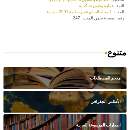
- النوع :
عمارة وفنون تشكيلية
- المجلد :
المجلد السابع عشر، طبعة 2007، دمشق
- رقم الصفحة ضمن المجلد :
247
متنوع
معجم المصطلحات
الأطلس الجغرافي
اصدارات الموسوعة العربية