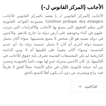
الأجانب (المركز القانوني ل-)
الأجانب (المركز القانوني لـ ـ) يقصد بالمركز القانوني للأجانب
Condition juridique des étrangers مجموعة القواعد القانونية
التي تنظم الحقوق التي يتمتع بها الأجانب والالتزامات التي تترتب
عليهم في أثناء وجودهم على أرض دولة ما خارج بلادهم. والأجنبي
في دولة معينة هو كل شخص لا يتمتع بجنسيتها، سواء أكان يحمل
جنسية دولة أخرى أم كان لا يحمل جنسية دولة ما، أي عديم
الجنسية، وسواء أكان مقيماً على إقليمها أم لا. ومن الناحية
التاريخية لم تكن المجتمعات القديمة تعترف بأية حقوق للأجانب في
أقاليمها، بل كان الأجنبي بمنزلة عدو لها مهدد دائماً بالعبودية ومجرد
من أية حماية قانونية، فكان في حكم الأشياء محلاً للحق لا طرفاً
فيه، يباع ويشترى من دون أن يكون أهلاً للتمتع بالحق.
اقرأ المزيد