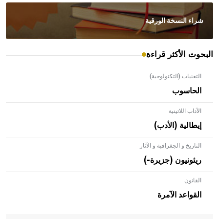
شراء النسخة الورقية
البحوث الأكثر قراءة
التقنيات (التكنولوجية)
الحاسوب
الآداب اللاتينية
إيطالية (الأدب)
التاريخ و الجغرافية و الآثار
ريئونيون (جزيرة-)
القانون
- هل تعلم أن الأبلق نوع من الفنون الهندسية التي ارتبطت
بالعمارة الإسلامية في بلاد الشام ومصر خاصة، حيث يحرص
القواعد الآمرة
المعمار على بناء مداميكه وخاصة في الواجهات