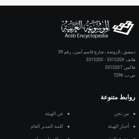
دمشق ـ الروضة ـ شارع قاسم أمين ـ رقم 39
هاتف: 3315204 - 3315205
فاكس: 3315207
ص.ب: 7296
روابط متنوعة
من نحن
عن الهيئة
أخبار الهيئة
كلمة المدير العام