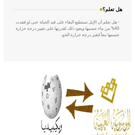
هل تعلم؟
- هل تعلم أن الإبل تستطيع البقاء على قيد الحياة حتى لو فقدت
40% من ماء جسمها ويعود ذلك لقدرتها على تغيير درجة حرارة
جسمها تبعاً لتغير درجة حرارة الجو،
- هل تعلم أن أبقراط كتب في الطب أربعة مؤلفات هي:
الحكم، الأدلة، تنظيم التغذية، ورسالته في جروح الرأس. ويعود
له الفضل بأنه حرر الطب من الدين والفلسفة.
- هل تعلم أن المرجان إفراز حيواني يتكون في البحر ويتركب
من مادة كربونات الكلسيوم، وهو أحمر أو شديد الحمرة وهو
أجود أنواعه، ويمتاز بكبر الحجم ويسمى الش