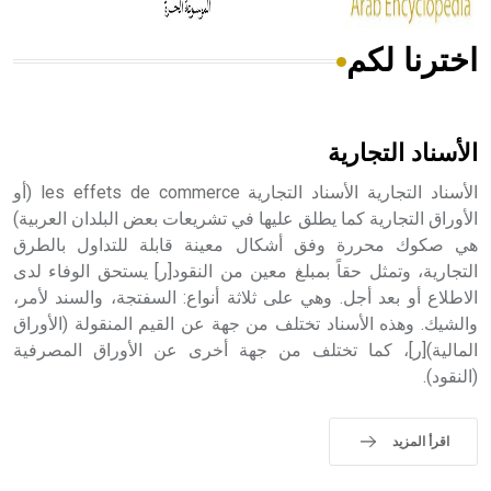
اخترنا لكم
هل تعلم أن الأبسيد كلمة فرنسية اللفظ تم اعتمادها مصطلحاً
أثرياً يستخدم في العمارة عموماً وفي العمارة الدينية الخاصة
بالكنائس خصوصاً، وفي الإنكليزية أب
الأسناد التجارية
الأسناد التجارية الأسناد التجارية les effets de commerce (أو
الأوراق التجارية كما يطلق عليها في تشريعات بعض البلدان العربية)
هي صكوك محررة وفق أشكال معينة قابلة للتداول بالطرق
- هل تعلم أن أبجر Abgar اسم معروف جيداً يعود إلى عدد من
الملوك الذين حكموا مدينة إديسا (الرها) من أبجر الأول وحتى
التجارية، وتمثل حقاً بمبلغ معين من النقود[ر] يستحق الوفاء لدى
التاسع، وهم ينتسبون إلى أسرة أوسروين
الاطلاع أو بعد أجل. وهي على ثلاثة أنواع: السفتجة، والسند لأمر،
والشيك. وهذه الأسناد تختلف من جهة عن القيم المنقولة (الأوراق
المالية)[ر]، كما تختلف من جهة أخرى عن الأوراق المصرفية
(النقود).
- هل تعلم أن الأبجدية الكنعانية تتألف من /22/ علامة كتابية
sign تكتب منفصلة غير متصلة، وتعتمد المبدأ الأكوروفوني،
اقرأ المزيد
حيث تقتصر القيمة الصوتية للعلامة الك