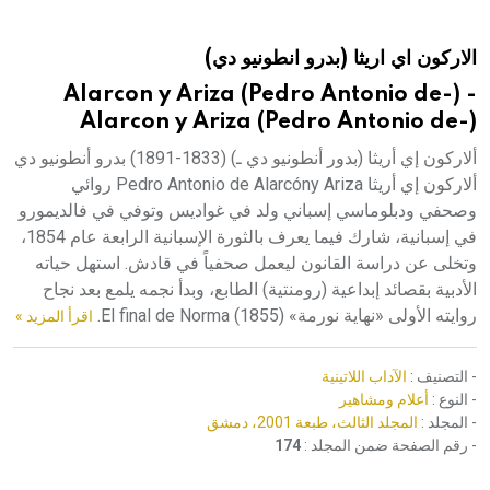
هيئة الموسوعة العربية تطلق موسوعات جديدة في عام 2026
الاركون اي اريثا (بدرو انطونيو دي)
Alarcon y Ariza (Pedro Antonio de-) -
Alarcon y Ariza (Pedro Antonio de-)
ألاركون إي أريثا (بدور أنطونيو دي ـ) (1833-1891) بدرو أنطونيو دي
ألاركون إي أريثا Pedro Antonio de Alarcóny Ariza روائي
وصحفي ودبلوماسي إسباني ولد في غواديس وتوفي في فالديمورو
في إسبانية، شارك فيما يعرف بالثورة الإسبانية الرابعة عام 1854،
وتخلى عن دراسة القانون ليعمل صحفياً في قادش. استهل حياته
الأدبية بقصائد إبداعية (رومنتية) الطابع، وبدأ نجمه يلمع بعد نجاح
روايته الأولى «نهاية نورمة» (El final de Norma (1855.
اقرأ المزيد »
- التصنيف :
الآداب اللاتينية
- النوع :
أعلام ومشاهير
- المجلد :
المجلد الثالث، طبعة 2001، دمشق
- رقم الصفحة ضمن المجلد :
174