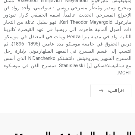
إميليفيتش مايرخولد Vsevolod Emiljevich Meyerhold ممثل
ومخرج ومدير ومُنظِّر مسرحي روسي - سوڤييتي، وأحد رواد فن
الإخراج المسرحي الحديث عالمياً. اسمه الحقيقي كارل تيودور
مايرغولد Karl Theodor Meyergold، فهو سليل عائلة من التجار
ذات أصول ألمانية هاجرت إلى روسيا في عهد القيصرة كاترينا
الثانية. ولد في مدينة بنزا Penza ومات في المعتقل في موسكو.
درس الحقوق في جامعة موسكو مدة عامين (1895- 1896)، ثم
انتسب إلى قسم المسرح في المعهد الفيلهارموني بإدارة رجل
المسرح الشهير نِميروفيتش دانتشنكو N.Danchenko الذي أسس
مع ستانيسلافسكي [ر] Stanislavski «مسرح الفن في موسكو»
MCHT.
اقرأ المزيد