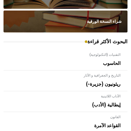
شراء النسخة الورقية
- هل تعلم أن الأبلق نوع من الفنون الهندسية التي ارتبطت
بالعمارة الإسلامية في بلاد الشام ومصر خاصة، حيث يحرص
البحوث الأكثر قراءة
المعمار على بناء مداميكه وخاصة في الواجهات
التقنيات (التكنولوجية)
الحاسوب
- هل تعلم أن الإبل تستطيع البقاء على قيد الحياة حتى لو فقدت
التاريخ و الجغرافية و الآثار
40% من ماء جسمها ويعود ذلك لقدرتها على تغيير درجة حرارة
ريئونيون (جزيرة-)
جسمها تبعاً لتغير درجة حرارة الجو،
الآداب اللاتينية
إيطالية (الأدب)
القانون
- هل تعلم أن أبقراط كتب في الطب أربعة مؤلفات هي:
الحكم، الأدلة، تنظيم التغذية، ورسالته في جروح الرأس. ويعود
القواعد الآمرة
له الفضل بأنه حرر الطب من الدين والفلسفة.