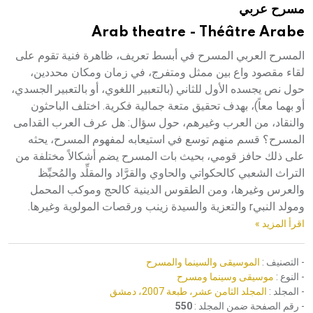
مسرح عربي
Arab theatre - Théâtre Arabe
المسرح العربي المسرح في أبسط تعريف، ظاهرة فنية تقوم على
لقاء مقصود واع بين ممثل ومتفرج، في زمان ومكان محددين،
حول نص يجسده الأول للثاني (بالتعبير اللغوي، أو بالتعبير الجسدي،
أو بهما معاً)، بهدف تحقيق متعة جمالية فكرية. اختلف الباحثون
والنقاد، من العرب وغيرهم، حول سؤال: هل عرف العرب القدامى
المسرح؟ قسم منهم توسع في استيعابه لمفهوم المسرح، يحثه
على ذلك حافز قومي، بحيث بات المسرح يضم أشكالاً مختلفة من
التراث الشعبي كالحكواتي والحاوي والقرَّاد والمقلِّد والمُحبِّظ
والعرس وغيرها، ومن الطقوس الدينية كالحج وموكب المحمل
ومولد النبيr والتعزية والسيدة زينب ورقصات المولوية وغيرها.
اقرأ المزيد »
- التصنيف :
الموسيقى والسينما والمسرح
- النوع :
موسيقى وسينما ومسرح
- المجلد :
المجلد الثامن عشر، طبعة 2007، دمشق
- رقم الصفحة ضمن المجلد :
550