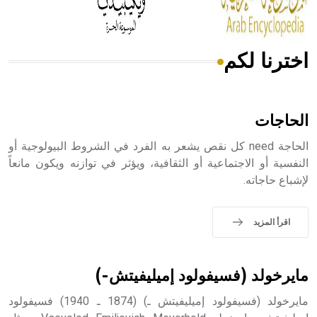
اخترنا لكم
- هل تعلم أن الأبجدية الكنعانية تتألف من /22/ علامة كتابية
sign تكتب منفصلة غير متصلة، وتعتمد المبدأ الأكوروفوني،
حيث تقتصر القيمة الصوتية للعلامة الك
الحاجات
الحاجة need كل نقص يشعر به الفرد في الشروط البيولوجية أو
النفسية أو الاجتماعية أو الثقافية، ويؤثر في توازنه ويكون مانعاً
لإشباع حاجاته.
اقرأ المزيد
مايرخولد (فسيفولود إميليفيتش-)
مايرخولد (فسيفولود إميليفيتش ـ) (1874 ـ 1940) فسيفولود