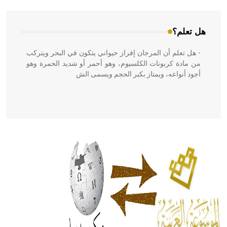
هل تعلم؟
- هل تعلم أن المرجان إفراز حيواني يتكون في البحر ويتركب
من مادة كربونات الكلسيوم، وهو أحمر أو شديد الحمرة وهو
أجود أنواعه، ويمتاز بكبر الحجم ويسمى الش
هل تعلم أن الأبسيد كلمة فرنسية اللفظ تم اعتمادها مصطلحاً
أثرياً يستخدم في العمارة عموماً وفي العمارة الدينية الخاصة
بالكنائس خصوصاً، وفي الإنكليزية أب
- هل تعلم أن أبجر Abgar اسم معروف جيداً يعود إلى عدد من
الملوك الذين حكموا مدينة إديسا (الرها) من أبجر الأول وحتى
التاسع، وهم ينتسبون إلى أسرة أوسروين