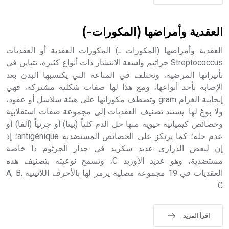
sign تكتب منفصلة غير متصلة، وتعتمد المبدأ الأكوروفوني،
حيث تقتصر القيمة الصوتية للعلامة الك
العقدية وأمراضها (المكورات-)
العقدية وأمراضها (المكورات ـ) المكورات العقدية أو العقديات
Streptococcus جراثيم واسعة الانتشار ذات أنواع كثيرة، تتباين في
تأثيراتها المرضية، وتختلف في المناعة التي يكتسبها البدن بعد
الإصابة بأحد أنواعها، ومع هذا لها صفات شكلية مشتركة، فهي
إيجابية الغرام gram وتصطف مكوراتها على هيئة سلاسل أو عقود،
ولا بوغ لها. يستند تصنيف العقديات إلى مجموعة صفات استقلابية
وخصائص كيميائية حيوية منها حل الدم كلياً (بيتا) أو جزئياً (ألفا) أو
عدم حله؛ كما يرتكز على الخصائص المستضدية antigénique؛ إذ
إن لبعض الذراري عديد سكريد في جدار الجرثوم ذا خاصة
مستضدية، وهو عديد الأوزيد C، وتسمح نوعيته بتصنيف هذه
العقديات في 19 مجموعة مصلية يرمز لها بالأحرف اللاتينية A, B,
C.
اقرأ المزيد