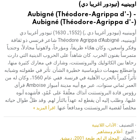
اوبينييه (تيودور اغريبا دي)
هيئة الموسوعة العربية تطلق موسوعات جديدة في عام 2026
Aubigné (Théodore-Agrippa d'-) -
Aubigné (Théodore-Agrippa d'-)
أوبينييه (تيودور أغريبا دي ـ) (1552ـ 1630) تيودور أغريبا دي
أوبينييه، Théodore Agrippa d'Aubigné شاعر فرنسي ذو ثقافة
وفكر واسعين، وكان هجّاء ظريفاً، ومؤرخاً، ولاهوتياً مجادلاً، وجندياً
متمرساً بفنون الحرب. كان شاهداً على الحروب الدينية التي دارت
رحاها بين الكاثوليك والبروتستنت، وشارك في معارك كثيرة منها،
واضطلع بمهمات دبلوماسية خطيرة الشأن. تأثر في طفولته وشبابه
تأثراً كبيراً بالحرب الأهلية في فرنسة. ففي عام 1560، وكان له من
العمر ثماني سنوات، عبر مع أبيه مدينة أمبواز Amboise فرأى
رؤوس قادة البروتستنت آنذاك معلّقةً على عُمُدٍ، فأشهده أبوه
عليها، وطلب إليه أن يقطع له عهداً بالثأر لهم. وقد ظلَّ طوال حياته
مخلصاً لقضية البروتستنت ومدافعاً عنها.
اقرأ المزيد »
- التصنيف :
الآداب اللاتينية
- النوع :
أعلام ومشاهير
- المجلد :
المجلد الرابع، طبعة 2001، دمشق