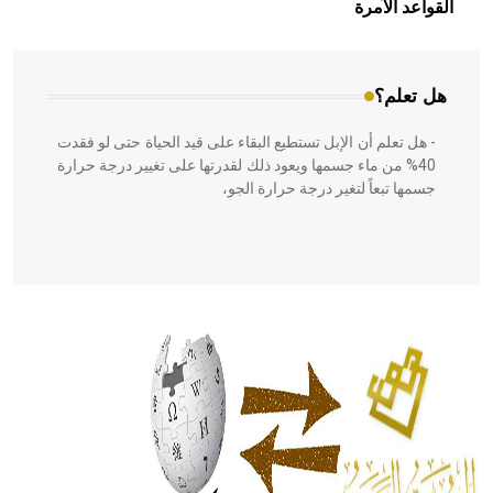
بالعمارة الإسلامية في بلاد الشام ومصر خاصة، حيث يحرص
القواعد الآمرة
المعمار على بناء مداميكه وخاصة في الواجهات
هل تعلم؟
- هل تعلم أن الإبل تستطيع البقاء على قيد الحياة حتى لو فقدت
40% من ماء جسمها ويعود ذلك لقدرتها على تغيير درجة حرارة
جسمها تبعاً لتغير درجة حرارة الجو،
- هل تعلم أن أبقراط كتب في الطب أربعة مؤلفات هي:
الحكم، الأدلة، تنظيم التغذية، ورسالته في جروح الرأس. ويعود
له الفضل بأنه حرر الطب من الدين والفلسفة.
- هل تعلم أن المرجان إفراز حيواني يتكون في البحر ويتركب