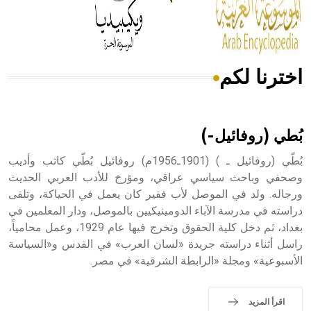
من مادة كربونات الكلسيوم، وهو أحمر أو شديد الحمرة وهو
أجود أنواعه، ويمتاز بكبر الحجم ويسمى الش
اخترنا لكم
هل تعلم أن الأبسيد كلمة فرنسية اللفظ تم اعتمادها مصطلحاً
أثرياً يستخدم في العمارة عموماً وفي العمارة الدينية الخاصة
بالكنائس خصوصاً، وفي الإنكليزية أب
بُطي (روفائيل-)
بُطّي (روفائيل ـ ) (1901ـ1956م) روفائيل بُطّي كاتب وأديب
وصحفي وباحث سياسي عراقي، ومؤرخ للأدب العربي الحديث
ورجاله. ولد في الموصل لأب فقير كان يعمل في الحياكة، وتلقى
- هل تعلم أن أبجر Abgar اسم معروف جيداً يعود إلى عدد من
الملوك الذين حكموا مدينة إديسا (الرها) من أبجر الأول وحتى
دراسته في مدرسة الآباء الدومينيكيين بالموصل، ودار المعلمين في
التاسع، وهم ينتسبون إلى أسرة أوسروين
بغداد، ثم دخل كلية الحقوق وتخرج فيها عام 1929، وعمل محامياً،
راسل أثناء دراسته جريدة «لسان العرب» في القدس و«السياسة
الأسبوعية» ومجلة «الرابطة الشرقية» في مصر.
- هل تعلم أن الأبجدية الكنعانية تتألف من /22/ علامة كتابية
اقرأ المزيد