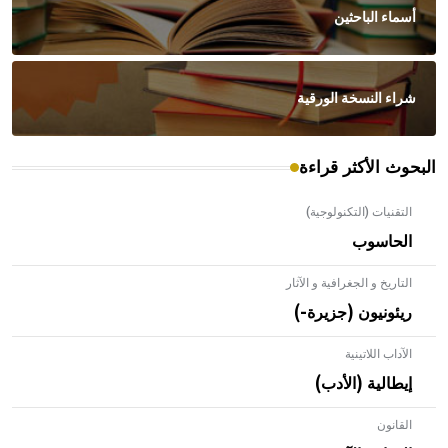
أسماء الباحثين
شراء النسخة الورقية
البحوث الأكثر قراءة
التقنيات (التكنولوجية)
الحاسوب
التاريخ و الجغرافية و الآثار
ريئونيون (جزيرة-)
الآداب اللاتينية
إيطالية (الأدب)
القانون
- هل تعلم أن الأبلق نوع من الفنون الهندسية التي ارتبطت