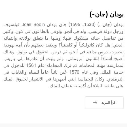
أثرياً يستخدم في العمارة عموماً وفي العمارة الدينية الخاصة
بالكنائس خصوصاً، وفي الإنكليزية أب
بودان (جان-)
بودان (جان ـ) (1530ـ 1596) جان بودان Jean Bodin فيلسوف
ورجل دولة فرنسي، ولد في أنجو، وتوفي بالطاعون في لاون. وكثير
من تفاصيل حياته مشكوك فيها؛ ومنها ما يتعلق بولادته وانتمائه
- هل تعلم أن أبجر Abgar اسم معروف جيداً يعود إلى عدد من
الملوك الذين حكموا مدينة إديسا (الرها) من أبجر الأول وحتى
الديني: هل كان كاثوليكياً أو كلفينياً؟ ويعتقد بعضهم بأن أمه يهودية
التاسع، وهم ينتسبون إلى أسرة أوسروين
تنصرت. درس بداءة في أنجو، ثم درس الحقوق في تولوز، وهناك
أصبح أستاذاً للقانون الروماني، ولم يلبث أن غادرها إلى باريس
لممارسة مهنة المحاماة، ثم ترك المحاماة عام 1561 للدخول في
خدمة الملك. وفي عام 1570 عُين نائباً عاماً للمياه والغابات في
النرمندي. وكان للحماسة التي أظهرها في الانتصار لحقوق الملك
- هل تعلم أن الأبجدية الكنعانية تتألف من /22/ علامة كتابية
على طبقة النبلاء أن أكسبته عطف الملك.
sign تكتب منفصلة غير متصلة، وتعتمد المبدأ الأكوروفوني،
حيث تقتصر القيمة الصوتية للعلامة الك
اقرأ المزيد