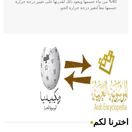
40% من ماء جسمها ويعود ذلك لقدرتها على تغيير درجة حرارة
جسمها تبعاً لتغير درجة حرارة الجو،
- هل تعلم أن أبقراط كتب في الطب أربعة مؤلفات هي:
الحكم، الأدلة، تنظيم التغذية، ورسالته في جروح الرأس. ويعود
له الفضل بأنه حرر الطب من الدين والفلسفة.
- هل تعلم أن المرجان إفراز حيواني يتكون في البحر ويتركب
من مادة كربونات الكلسيوم، وهو أحمر أو شديد الحمرة وهو
أجود أنواعه، ويمتاز بكبر الحجم ويسمى الش
اخترنا لكم
هل تعلم أن الأبسيد كلمة فرنسية اللفظ تم اعتمادها مصطلحاً