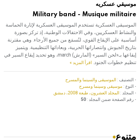
موسيقي عسكريه
هيئة الموسوعة العربية تطلق موسوعات جديدة في عام 2026
Military band - Musique militaire
الموسيقى العسكرية تستخدم الموسيقى العسكرية لإثارة الحماسة
والنشاط العسكريين، وفي الاحتفالات الوطنية، إذ تركز بصورة
أساسية على الإيقاع القوي، لتُسمَع من جميع الأرجاء. وهي مقترنة
بتاريخ الجيوش وانتصاراتها الحربية، وبعاداتها التنظيمية. ويتميز
إيقاعها بـ«لحن السير» (المارش) march، وهو تحديد إيقاع السير في
تنظيم خطوات الجنود.
اقرأ المزيد »
- التصنيف :
الموسيقى والسينما والمسرح
- النوع :
موسيقى وسينما ومسرح
- المجلد :
المجلد العشرون، طبعة 2008، دمشق
- رقم الصفحة ضمن المجلد :
50
متنوع