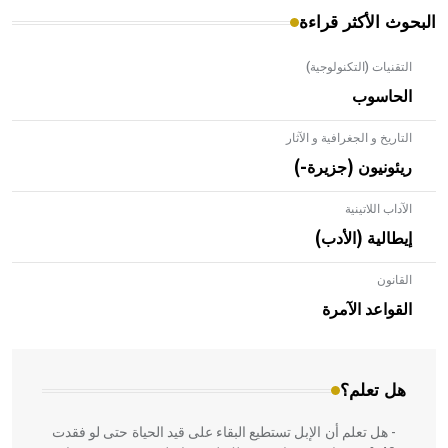
البحوث الأكثر قراءة
التقنيات (التكنولوجية)
الحاسوب
التاريخ و الجغرافية و الآثار
ريئونيون (جزيرة-)
الآداب اللاتينية
إيطالية (الأدب)
القانون
- هل تعلم أن الأبلق نوع من الفنون الهندسية التي ارتبطت
بالعمارة الإسلامية في بلاد الشام ومصر خاصة، حيث يحرص
القواعد الآمرة
المعمار على بناء مداميكه وخاصة في الواجهات
هل تعلم؟
- هل تعلم أن الإبل تستطيع البقاء على قيد الحياة حتى لو فقدت