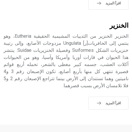
اقرأ المزيد
الخنزير
الخنزير الخنزير من الثدييات المشيمية الحقيقية Eutheria، وهو
ينتمي إلى الحافريات[ر] Ungulata مزدوجات الأصابع، وإلى رتيبة
خنزيريات الشكل Suiformes وفصيلة الخنزيريات Suidae. ينتشر
هذا الحيوان في قارات أوربا وأمريكا وآسيا، وهو من الحيوانات
آكلات العشب، جسمه كبير مغطى بالشعر، تحمله أربع قوائم
قصيرة تنتهي كل منها بأربع أصابع، تكون الإصبعان رقم 3 و4
ناميتين وهما تستندان إلى الأرض بينما تتراجع الإصبعان رقم 2 و5
فلا تلامسان الأرض بسبب قصرهما.
اقرأ المزيد