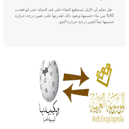
- هل تعلم أن الإبل تستطيع البقاء على قيد الحياة حتى لو فقدت
40% من ماء جسمها ويعود ذلك لقدرتها على تغيير درجة حرارة
جسمها تبعاً لتغير درجة حرارة الجو،
- هل تعلم أن أبقراط كتب في الطب أربعة مؤلفات هي:
الحكم، الأدلة، تنظيم التغذية، ورسالته في جروح الرأس. ويعود
له الفضل بأنه حرر الطب من الدين والفلسفة.
- هل تعلم أن المرجان إفراز حيواني يتكون في البحر ويتركب
من مادة كربونات الكلسيوم، وهو أحمر أو شديد الحمرة وهو
أجود أنواعه، ويمتاز بكبر الحجم ويسمى الش