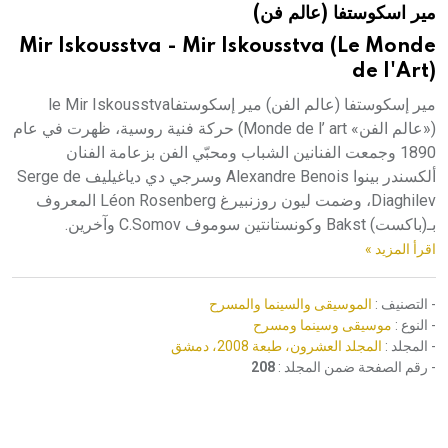
مير اسكوستفا (عالم فن)
هيئة الموسوعة العربية تطلق موسوعات جديدة في عام 2026
Mir Iskousstva - Mir Iskousstva (Le Monde
de l'Art)
مير إسكوستفا (عالم الفن) مير إسكوستفاle Mir Iskousstva
(«عالم الفن» Monde de l’ art) حركة فنية روسية، ظهرت في عام
1890 وجمعت الفنانين الشباب ومحبّي الفن بزعامة الفنان
ألكسندر بينوا Alexandre Benois وسرجي دي دياغيليف Serge de
Diaghilev، وضمت ليون روزنبيرغ Léon Rosenberg المعروف
بـ(باكست) Bakst وكونستانتين سوموف C.Somov وآخرين.
اقرأ المزيد »
- التصنيف :
الموسيقى والسينما والمسرح
- النوع :
موسيقى وسينما ومسرح
- المجلد :
المجلد العشرون، طبعة 2008، دمشق
- رقم الصفحة ضمن المجلد :
208