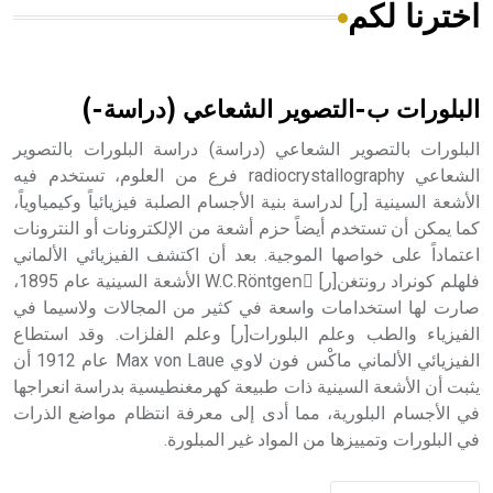
اخترنا لكم
هل تعلم أن الأبسيد كلمة فرنسية اللفظ تم اعتمادها مصطلحاً
أثرياً يستخدم في العمارة عموماً وفي العمارة الدينية الخاصة
بالكنائس خصوصاً، وفي الإنكليزية أب
البلورات ب-التصوير الشعاعي (دراسة-)
البلورات بالتصوير الشعاعي (دراسة) دراسة البلورات بالتصوير
الشعاعي radiocrystallography فرع من العلوم، تستخدم فيه
الأشعة السينية [ر] لدراسة بنية الأجسام الصلبة فيزيائياً وكيمياوياً،
- هل تعلم أن أبجر Abgar اسم معروف جيداً يعود إلى عدد من
الملوك الذين حكموا مدينة إديسا (الرها) من أبجر الأول وحتى
كما يمكن أن تستخدم أيضاً حزم أشعة من الإلكترونات أو النترونات
التاسع، وهم ينتسبون إلى أسرة أوسروين
اعتماداً على خواصها الموجية. بعد أن اكتشف الفيزيائي الألماني
فلهلم كونراد رونتغن[ر] W.C.Röntgenِ الأشعة السينية عام 1895،
صارت لها استخدامات واسعة في كثير من المجالات ولاسيما في
الفيزياء والطب وعلم البلورات[ر] وعلم الفلزات. وقد استطاع
الفيزيائي الألماني ماكْس فون لاوي Max von Laue عام 1912 أن
- هل تعلم أن الأبجدية الكنعانية تتألف من /22/ علامة كتابية
يثبت أن الأشعة السينية ذات طبيعة كهرمغنطيسية بدراسة انعراجها
sign تكتب منفصلة غير متصلة، وتعتمد المبدأ الأكوروفوني،
في الأجسام البلورية، مما أدى إلى معرفة انتظام مواضع الذرات
حيث تقتصر القيمة الصوتية للعلامة الك
في البلورات وتمييزها من المواد غير المبلورة.