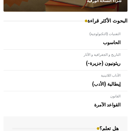
شراء النسخة الورقية
البحوث الأكثر قراءة
التقنيات (التكنولوجية)
الحاسوب
التاريخ و الجغرافية و الآثار
ريئونيون (جزيرة-)
الآداب اللاتينية
إيطالية (الأدب)
القانون
- هل تعلم أن الأبلق نوع من الفنون الهندسية التي ارتبطت
بالعمارة الإسلامية في بلاد الشام ومصر خاصة، حيث يحرص
القواعد الآمرة
المعمار على بناء مداميكه وخاصة في الواجهات
هل تعلم؟