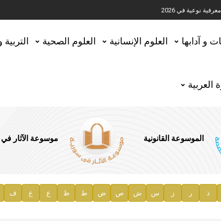
ية نوعية في 2026
تحقيق المخطوطات في العاصمة القطرية الدوحة
ات و آدابها
العلوم الإنسانية
العلوم الصحية
التربية 
 العربية
الموسوعة القانونية
موسوعة الآثار في
ذ
ر
ز
س
ش
ص
ض
ط
ظ
ع
غ
ف
ية