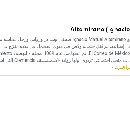
Altamirano (Ignacio
ألتاميرانو (إِغناسيو مانويل ـ) (1834 ـ 1893) إِغناسيو مانويل ألتاميرانو Ignacio Manuel Altamirano صحفي وشا
تيكستلا Tixtla في المكسيك، وتوفي في سان ريموSan Remo في إيطالية، ثم نُقل جثمانه ودُفن في مثوى العظماء في بلاده. تفرّ
ونشر في عام 1880 ديوانه «قوافي» Rimas. كما ألّف ثلاث روايات ذات منح
رأ المزيد »