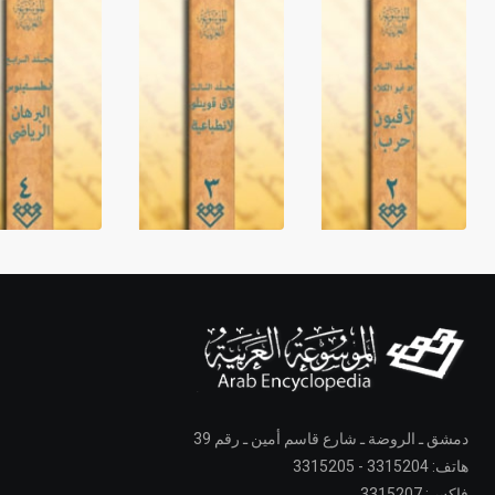
دمشق ـ الروضة ـ شارع قاسم أمين ـ رقم 39
هاتف: 3315204 - 3315205
فاكس: 3315207