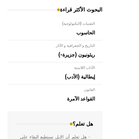
البحوث الأكثر قراءة
التقنيات (التكنولوجية)
الحاسوب
التاريخ و الجغرافية و الآثار
ريئونيون (جزيرة-)
الآداب اللاتينية
إيطالية (الأدب)
القانون
- هل تعلم أن الأبلق نوع من الفنون
الهندسية التي ارتبطت بالعمارة الإسلامية
القواعد الآمرة
في بلاد الشام ومصر خاصة، حيث يحرص
المعمار على بناء مداميكه وخاصة في
الواجهات
هل تعلم؟
- هل تعلم أن الإبل تستطيع البقاء على