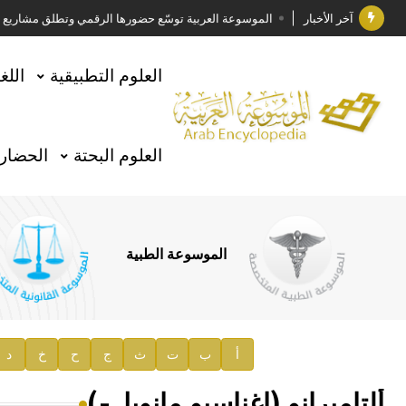
آخر الأخبار
الموسوعة العربية توسّع حضورها الرقمي وتطلق مشاريع معرف
فوز الأستاذ الدكتور وليد محمد السراقبي بجائزة كتارا ل
العلوم التطبيقية
اللغ
جائزة مجمع الملك سلمان العالمي للغة العربية 2025
الأستاذ إياد خالد الطباع مدير عام لهيئة الموسوعة العربية
العلوم البحتة
الحضارة
السيد محمد ياسين صالح وزيرا للثقافة
صدور المجلد الثامن من موسوعة الآثار في سورية
توصيات مجلس الإدارة
الموسوعة الطبية
صدور المجلد السابع من موسوعة الآثار في سورية
صدور المجلد الثامن عشر من الموسوعة الطبية
إعلان..
أ
ب
ت
ث
ج
ح
خ
د
دار الفكر الموزع الحصري لمنشورات هيئة الموسوعة العرب
ألتاميرانو (إغناسيو مانويل-)