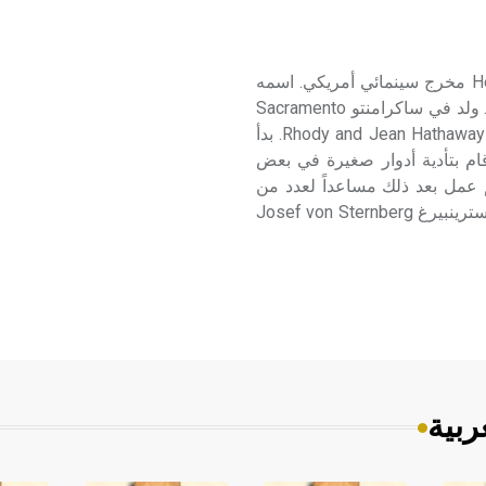
هاثاوي (هنري ـ) (1898 ـ 1985) هنري هاثاوي Henry Hathaway مخرج سينمائي أمريكي. اسمه
الحقيقي هنري ليونارد دو فينيس Henry Leonard de Fiennes. ولد في ساكرامنتو Sacramento
بولاية كاليفورنيا California لأبوين ممثلين: رودي وجين هاثاوي Rhody and Jean Hathaway. بدأ
 قام بتأدية أدوار صغيرة في بعض
غرب الأمريكي لدى المخرج آلان دوان Allan Dwan. ثم عمل بعد ذلك مساعداً لعدد من
المخرجين مثل: فيكتور فليمينغ Victor Fleming وجوزيف فون سترينبيرغ Josef von Sternberg
ربية