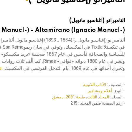
هيئة الموسوعة العربية تطلق موسوعات جديدة في عام 2026
التاميرانو (اغناسيو مانويل)
 Manuel-) - Altamirano (Ignacio Manuel-)
في 
وتجري أحداثها في عام 1869 أيام التدخل الفرنسي في المكسيك.
اق
- التصنيف :
الآداب اللاتينية
- النوع :
أعلام ومشاهير
- المجلد :
المجلد الثالث، طبعة 2001، دمشق
- رقم الصفحة ضمن المجلد :
215