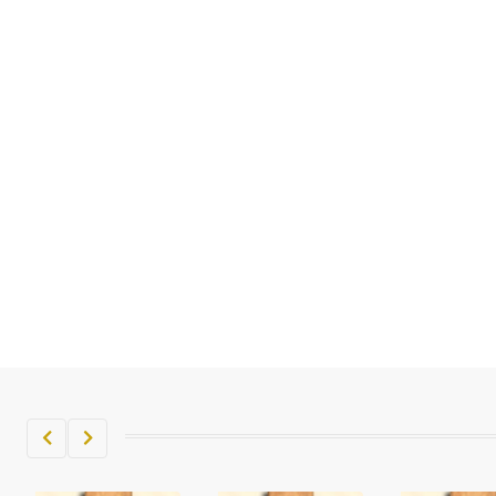
تم اعتمادها مصطلحاً أثرياً يستخدم في
العمارة عموماً وفي العمارة الدينية
الخاصة بالكنائس خصوصاً، وفي
الإنكليزية أب
- هل تعلم أن أبجر Abgar اسم معروف
جيداً يعود إلى عدد من الملوك الذين
حكموا مدينة إديسا (الرها) من أبجر الأول
وحتى التاسع، وهم ينتسبون إلى أسرة
أوسروين
- هل تعلم أن الأبجدية الكنعانية تتألف من
/22/ علامة كتابية sign تكتب منفصلة
غير متصلة، وتعتمد المبدأ الأكوروفوني،
حيث تقتصر القيمة الصوتية للعلامة الك