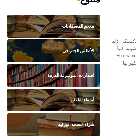
معجم المصطلحات
عر وروائي ورجل سياسة مكسيكي. وُلد
غ في شبابه كلياً
الأطلس الجغرافي
للسياسة والصحافة فأسس في عام 1867 صحيفة «بريد مكسيكو» El Correo de México، ثم أتبعها في عام 1869 بمجلة «النهضة» El renacimiento.
ى اجتماعي تربوي أولها رواية «كليمينسية» Clemencia التي اشتُهر بها،
اصدارات الموسوعة العربية
أسماء الباحثين
شراء النسخة الورقية