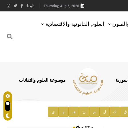
تابعنا:
Thursday, Aug 6, 2026
والفنون
العلوم القانونية والاقتصادية
 سورية
موسوعة العلوم والتقانات
ق
ك
ل
م
ن
هـ
و
ي
متنوع