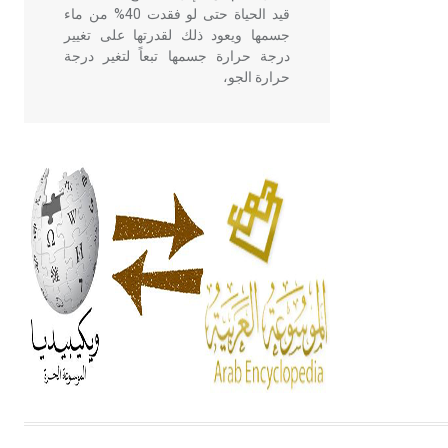
قيد الحياة حتى لو فقدت 40% من ماء
جسمها ويعود ذلك لقدرتها على تغيير
درجة حرارة جسمها تبعاً لتغير درجة
حرارة الجو،
- هل تعلم أن أبقراط كتب في الطب
أربعة مؤلفات هي: الحكم، الأدلة، تنظيم
التغذية، ورسالته في جروح الرأس.
ويعود له الفضل بأنه حرر الطب من
الدين والفلسفة.
- هل تعلم أن المرجان إفراز حيواني
يتكون في البحر ويتركب من مادة
كربونات الكلسيوم، وهو أحمر أو شديد
الحمرة وهو أجود أنواعه، ويمتاز بكبر
الحجم ويسمى الش
هل تعلم أن الأبسيد كلمة فرنسية اللفظ