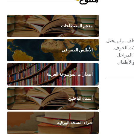
معجم المصطلحات
تخلف، ولم يحتل
لات الخوف
الأطلس الجغرافي
 المراحل
الأطفال
اصدارات الموسوعة العربية
أسماء الباحثين
شراء النسخة الورقية