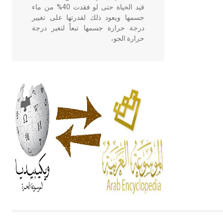
قيد الحياة حتى لو فقدت 40% من ماء
جسمها ويعود ذلك لقدرتها على تغيير
درجة حرارة جسمها تبعاً لتغير درجة
حرارة الجو،
- هل تعلم أن أبقراط كتب في الطب
أربعة مؤلفات هي: الحكم، الأدلة، تنظيم
التغذية، ورسالته في جروح الرأس.
ويعود له الفضل بأنه حرر الطب من
الدين والفلسفة.
- هل تعلم أن المرجان إفراز حيواني
يتكون في البحر ويتركب من مادة
كربونات الكلسيوم، وهو أحمر أو شديد
الحمرة وهو أجود أنواعه، ويمتاز بكبر
الحجم ويسمى الش
هل تعلم أن الأبسيد كلمة فرنسية اللفظ