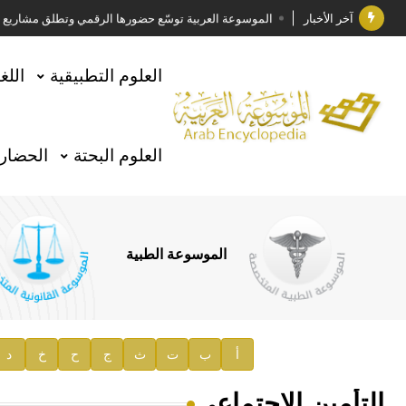
آخر الأخبار
الموسوعة العربية توسّع حضورها الرقمي وتطلق مشاريع معرف
فوز الأستاذ الدكتور وليد محمد السراقبي بجائزة كتارا ل
العلوم التطبيقية
اللغ
جائزة مجمع الملك سلمان العالمي للغة العربية 2025
الأستاذ إياد خالد الطباع مدير عام لهيئة الموسوعة العربية
العلوم البحتة
الحضارة
السيد محمد ياسين صالح وزيرا للثقافة
صدور المجلد الثامن من موسوعة الآثار في سورية
توصيات مجلس الإدارة
الموسوعة الطبية
صدور المجلد السابع من موسوعة الآثار في سورية
صدور المجلد الثامن عشر من الموسوعة الطبية
إعلان..
أ
ب
ت
ث
ج
ح
خ
د
دار الفكر الموزع الحصري لمنشورات هيئة الموسوعة العرب
التأمين الاجتماعي