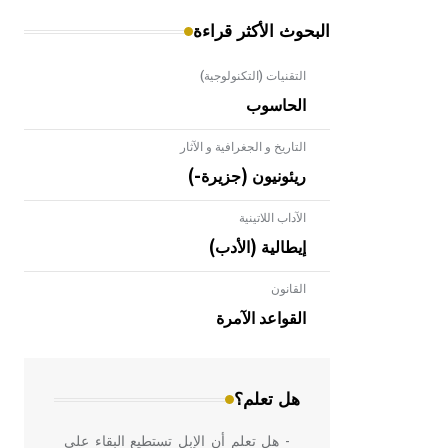
البحوث الأكثر قراءة
التقنيات (التكنولوجية)
الحاسوب
التاريخ و الجغرافية و الآثار
ريئونيون (جزيرة-)
الآداب اللاتينية
إيطالية (الأدب)
القانون
- هل تعلم أن الأبلق نوع من الفنون
الهندسية التي ارتبطت بالعمارة الإسلامية
القواعد الآمرة
في بلاد الشام ومصر خاصة، حيث يحرص
المعمار على بناء مداميكه وخاصة في
الواجهات
هل تعلم؟
- هل تعلم أن الإبل تستطيع البقاء على