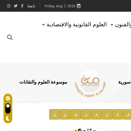
تابعنا:
Friday, Aug 7, 2026
والفنون
العلوم القانونية والاقتصادية
 سورية
موسوعة العلوم والتقانات
ق
ك
ل
م
ن
هـ
و
ي
متنوع