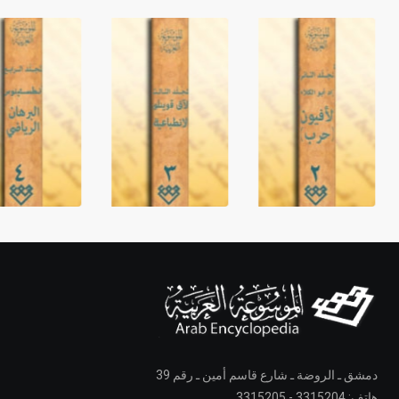
دمشق ـ الروضة ـ شارع قاسم أمين ـ رقم 39
هاتف: 3315204 - 3315205