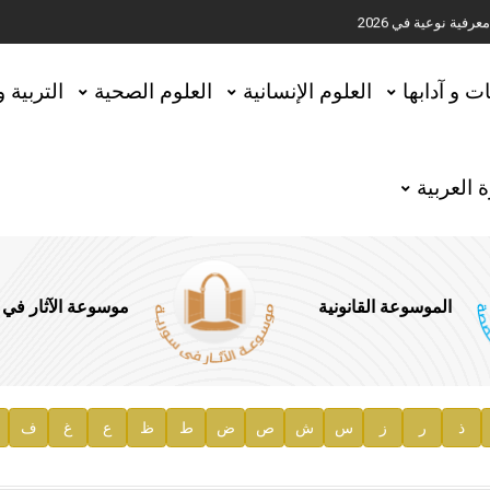
ية نوعية في 2026
تحقيق المخطوطات في العاصمة القطرية الدوحة
ات و آدابها
العلوم الإنسانية
العلوم الصحية
التربية 
 العربية
الموسوعة القانونية
موسوعة الآثار في
ذ
ر
ز
س
ش
ص
ض
ط
ظ
ع
غ
ف
ية