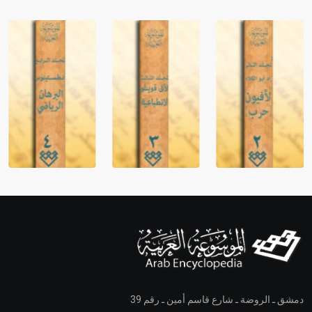
دمشق ـ الروضة ـ شارع قاسم أمين ـ رقم 39