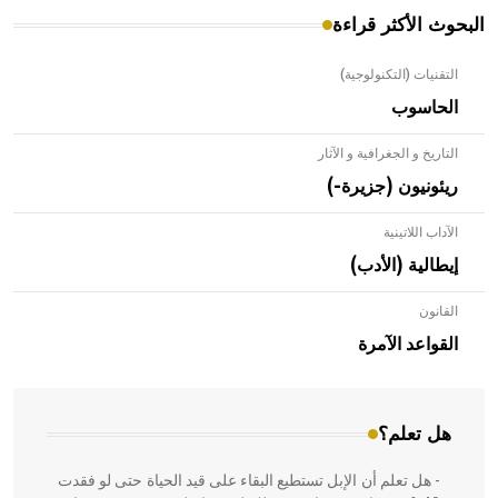
البحوث الأكثر قراءة
التقنيات (التكنولوجية)
الحاسوب
التاريخ و الجغرافية و الآثار
ريئونيون (جزيرة-)
الآداب اللاتينية
إيطالية (الأدب)
القانون
- هل تعلم أن الأبلق نوع من الفنون الهندسية التي ارتبطت
بالعمارة الإسلامية في بلاد الشام ومصر خاصة، حيث يحرص
القواعد الآمرة
المعمار على بناء مداميكه وخاصة في الواجهات
هل تعلم؟
- هل تعلم أن الإبل تستطيع البقاء على قيد الحياة حتى لو فقدت