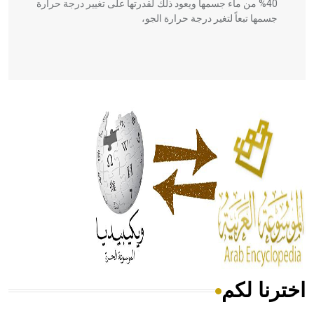
40% من ماء جسمها ويعود ذلك لقدرتها على تغيير درجة حرارة
جسمها تبعاً لتغير درجة حرارة الجو،
- هل تعلم أن أبقراط كتب في الطب أربعة مؤلفات هي:
الحكم، الأدلة، تنظيم التغذية، ورسالته في جروح الرأس. ويعود
له الفضل بأنه حرر الطب من الدين والفلسفة.
- هل تعلم أن المرجان إفراز حيواني يتكون في البحر ويتركب
من مادة كربونات الكلسيوم، وهو أحمر أو شديد الحمرة وهو
أجود أنواعه، ويمتاز بكبر الحجم ويسمى الش
اخترنا لكم
هل تعلم أن الأبسيد كلمة فرنسية اللفظ تم اعتمادها مصطلحاً