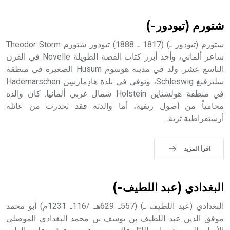
أثرياً يستخدم في العمارة عموماً وفي العمارة الدينية الخاصة
بالكنائس خصوصاً، وفي الإنكليزية أب
شتورم (تيودور-)
شتورم (تيودور ـ) (1817 ـ 1888) تيودور شتورم Theodor Storm
شاعر ألماني، وأحد أبرز كتاب القصة الطويلة Novelle في القرن
التاسع عشر. ولد في مدينة هوسوم Husum الصغيرة في منطقة
- هل تعلم أن أبجر Abgar اسم معروف جيداً يعود إلى عدد من
الملوك الذين حكموا مدينة إديسا (الرها) من أبجر الأول وحتى
شليزفيغ Schleswig، وتوفي في بلدة هادِمارشِن Hademarschen
التاسع، وهم ينتسبون إلى أسرة أوسروين
في منطقة هولشتاين Holstein شمال غربي ألمانيا. كان والده
محامياً من أصول ريفية، أما والدته فقد تحدرت من عائلة
أرستقراطية ثرية.
- هل تعلم أن الأبجدية الكنعانية تتألف من /22/ علامة كتابية
اقرأ المزيد
sign تكتب منفصلة غير متصلة، وتعتمد المبدأ الأكوروفوني،
حيث تقتصر القيمة الصوتية للعلامة الك
البغدادي (عبد اللطيف-)
البغدادي (عبد اللطيف ـ) (557ـ 629هـ /116ـ 1231م) أبو محمد
موفق الدين عبد اللطيف بن يوسف بن محمد البغدادي الموصلي