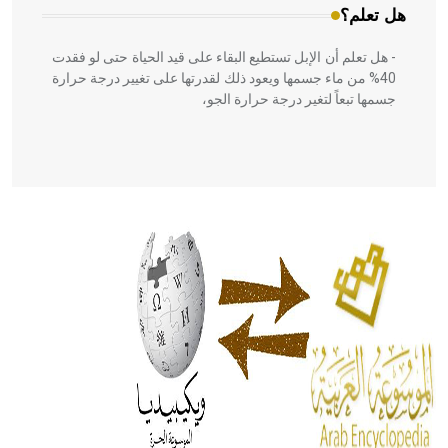
هل تعلم؟
- هل تعلم أن الإبل تستطيع البقاء على قيد الحياة حتى لو فقدت
40% من ماء جسمها ويعود ذلك لقدرتها على تغيير درجة حرارة
جسمها تبعاً لتغير درجة حرارة الجو،
- هل تعلم أن أبقراط كتب في الطب أربعة مؤلفات هي:
الحكم، الأدلة، تنظيم التغذية، ورسالته في جروح الرأس. ويعود
له الفضل بأنه حرر الطب من الدين والفلسفة.
- هل تعلم أن المرجان إفراز حيواني يتكون في البحر ويتركب
من مادة كربونات الكلسيوم، وهو أحمر أو شديد الحمرة وهو
أجود أنواعه، ويمتاز بكبر الحجم ويسمى الش