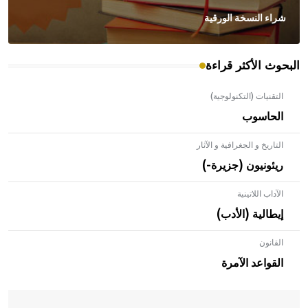
شراء النسخة الورقية
البحوث الأكثر قراءة
التقنيات (التكنولوجية)
الحاسوب
التاريخ و الجغرافية و الآثار
ريئونيون (جزيرة-)
الآداب اللاتينية
إيطالية (الأدب)
القانون
- هل تعلم أن الأبلق نوع من الفنون الهندسية التي ارتبطت
بالعمارة الإسلامية في بلاد الشام ومصر خاصة، حيث يحرص
القواعد الآمرة
المعمار على بناء مداميكه وخاصة في الواجهات