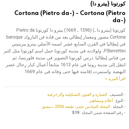
كورتونا (بيترو دا)
هيئة الموسوعة العربية تطلق موسوعات جديدة في عام 2026
Cortona (Pietro da-) - Cortona (Pietro
da-)
كورتونا (بيترو دا ـ) (1596 ـ 1669) بيترو دا كورتونا Pietro da
Cortona مصور ومعمار إيطالي يعد من قادة فن الباروك baroque
في إيطاليا في القرن السابع عشر. اسمه الأصلي بيترو بيريتيني
P.Berrettini، ولولادته في مدينة كورتونا حمل اسم كورتونا مثل كثير
من فناني إيطاليا. درس كورتونا التصوير في مدينة فلورنسا، ثم
انتقل إلى مدينة روما في عام 1613 متابعاً أعمال كبار رجال عصر
النهضة. واستمرت إقامته فيها حتى وفاته في عام 1669.
اقرأ المزيد »
- التصنيف :
العمارة و الفنون التشكيلية والزخرفية
- النوع :
أعلام ومشاهير
- المجلد :
المجلد السادس عشر، طبعة 2006، دمشق
- رقم الصفحة ضمن المجلد :
519