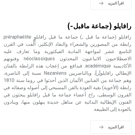
اقرأ المزيد
رافايلو (جماعة ماقبل-)
رافايلو (جماعة ما قبل ـ) جماعة ما قبل رافايلو préraphaélite
رابطة من المصورين والشعراء والنقاد الإنكليز، أُلِّفت في القرن
التاسع عشر لمواجهة المادية الفيكتورية وما تعارف عليه
الاصطلاحيون الاتباعيون المحدثون néoclassiques وفنونهم
الأكاديمية académique. فبدافع من إعجاب هذه الرابطة بالفنان
الإيطالي رافايلو[ر]، وبالناصريين Nazaréens نسبة إلى الناصرة،
وهم جماعة من الفنانين الألمان الذين أحدثوا في روما سنة 1810
رابطة (الأخوية) بغية العودة بالفن المسيحي إلى أصوله وصفائه في
القرون الوسطى، راح أعضاء جماعة ما قبل رافايلو يبحثون في
الفنون الإيطالية البدائية عن مناهل جديدة ينهلون منها، وينادون
بالعودة إلى الطبيعة.
اقرأ المزيد