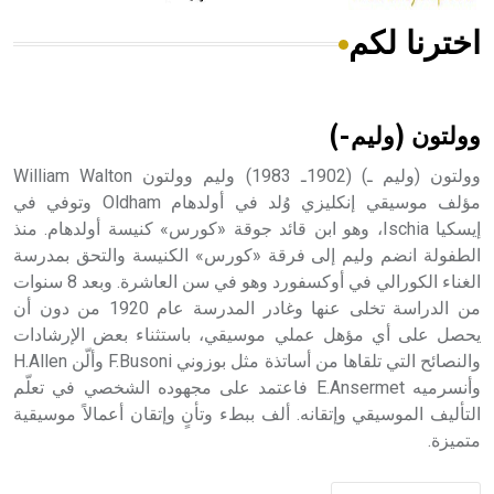
اخترنا لكم
هل تعلم أن الأبسيد كلمة فرنسية اللفظ تم اعتمادها مصطلحاً
أثرياً يستخدم في العمارة عموماً وفي العمارة الدينية الخاصة
بالكنائس خصوصاً، وفي الإنكليزية أب
وولتون (وليم-)
وولتون (وليم ـ) (1902ـ 1983) وليم وولتون William Walton
مؤلف موسيقي إنكليزي وُلد في أولدهام Oldham وتوفي في
إيسكيا Ischia، وهو ابن قائد جوقة «كورس» كنيسة أولدهام. منذ
- هل تعلم أن أبجر Abgar اسم معروف جيداً يعود إلى عدد من
الملوك الذين حكموا مدينة إديسا (الرها) من أبجر الأول وحتى
الطفولة انضم وليم إلى فرقة «كورس» الكنيسة والتحق بمدرسة
التاسع، وهم ينتسبون إلى أسرة أوسروين
الغناء الكورالي في أوكسفورد وهو في سن العاشرة. وبعد 8 سنوات
من الدراسة تخلى عنها وغادر المدرسة عام 1920 من دون أن
يحصل على أي مؤهل عملي موسيقي، باستثناء بعض الإرشادات
والنصائح التي تلقاها من أساتذة مثل بوزوني F.Busoni وألّن H.Allen
وأنسرميه E.Ansermet فاعتمد على مجهوده الشخصي في تعلّم
- هل تعلم أن الأبجدية الكنعانية تتألف من /22/ علامة كتابية
التأليف الموسيقي وإتقانه. ألف ببطء وتأنٍ وإتقان أعمالاً موسيقية
sign تكتب منفصلة غير متصلة، وتعتمد المبدأ الأكوروفوني،
متميزة.
حيث تقتصر القيمة الصوتية للعلامة الك