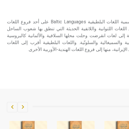
تم اعتمادها مصطلحاً أثرياً يستخدم في
العمارة عموماً وفي العمارة الدينية
الخاصة بالكنائس خصوصاً، وفي
البلطيقية (اللغات ـ) تطلق تسمية اللغات البلطيقية Baltic Languages على أحد فروع اللغات
الإنكليزية أب
اللغات اللتوانية واللاتفية الحديثة التي تنطق بها شعوب الساحل
 إلى لغات انقرضت وحلت محلها السلافية والألمانية كالبروسية
- هل تعلم أن أبجر Abgar اسم معروف
ونية والسميغالية والسلونّية. واللغات البلطيقية أقرب إلى اللغات
جيداً يعود إلى عدد من الملوك الذين
الإيرانية، منها إلى فروع اللغات الهندية-الأوربية الأخرى.
حكموا مدينة إديسا (الرها) من أبجر الأول
وحتى التاسع، وهم ينتسبون إلى أسرة
أوسروين
- هل تعلم أن الأبجدية الكنعانية تتألف من
/22/ علامة كتابية sign تكتب منفصلة
غير متصلة، وتعتمد المبدأ الأكوروفوني،
حيث تقتصر القيمة الصوتية للعلامة الك