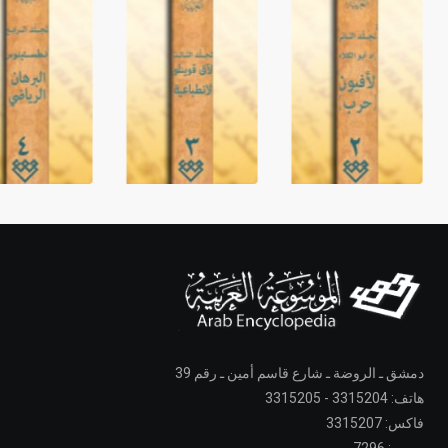
دمشق ـ الروضة ـ شارع قاسم أمين ـ رقم 39
هاتف: 3315204 - 3315205
فاكس: 3315207