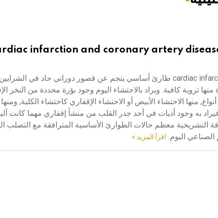
rdiac infarction and coronary artery diseas
احتشاء القلب وأمراض الشرايين الإكليلية احتشاء عضلة القلب cardiac infarction طارئ أساسي ينجم عن قصور دوراني حاد في ا
زاء محددة منها تروية كافية. ويراد بالاحتشاء اليوم وجود بؤرة محددة من النخر ا
اع, منها الاحتشاء الأبيض أو الاحتشاء الإقفاري كاحتشاء الكلية, ومنها 
يراد به وجود أذيات في أحد جدر القلب من منشأ إقفاري مهما كانت آلية ه
لآفة التشريحية معظم حالات الطوارئ الأساسية المترافقة مع التصلب ا
اقرأ المزيد »