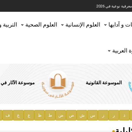
ية نوعية في 2026
تحقيق المخطوطات في العاصمة القطرية الدوحة
ات و آدابها
العلوم الإنسانية
العلوم الصحية
التربية 
 العربية
الموسوعة القانونية
موسوعة الآثار في
ذ
ر
ز
س
ش
ص
ض
ط
ظ
ع
غ
ف
ية
يلية