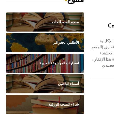
معجم المصطلحات
Ca
لشرايين الإكليلية
الأطلس الجغرافي
لإقفاري (المقفر
الاحتشاء
ذا الإقفار .
اصدارات الموسوعة العربية
لعصيدي
أسماء الباحثين
شراء النسخة الورقية