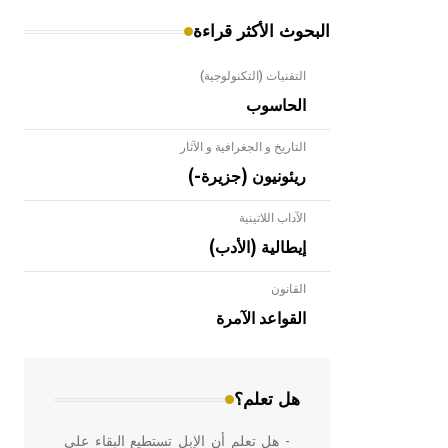
البحوث الأكثر قراءة
التقنيات (التكنولوجية)
الحاسوب
التاريخ و الجغرافية و الآثار
ريئونيون (جزيرة-)
الآداب اللاتينية
إيطالية (الأدب)
القانون
- هل تعلم أن الأبلق نوع من الفنون
الهندسية التي ارتبطت بالعمارة الإسلامية
القواعد الآمرة
في بلاد الشام ومصر خاصة، حيث يحرص
المعمار على بناء مداميكه وخاصة في
الواجهات
هل تعلم؟
- هل تعلم أن الإبل تستطيع البقاء على