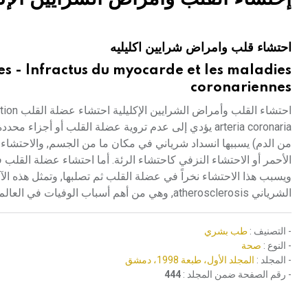
هيئة الموسوعة العربية تطلق موسوعات جديدة في عام 2026
احتشاء قلب وامراض شرايين اكليليه
es - Infractus du myocarde et les maladies
coronariennes
arteria coronaria يؤدي إلى عدم تروية عضلة القلب أو أج
من الدم) يسببها انسداد شرياني في مكان ما من الجسم, والاحتشاء أنو
الأحمر أو الاحتشاء النزفي كاحتشاء الرئة. أما احتشاء عضلة القلب ف
ويسبب هذا الاحتشاء نخراً في عضلة القلب ثم تصلبها, وتمثل هذه ا
الشرياني atherosclerosis, وهي من أهم أسباب الوفيات في العالم الصناعي اليوم.
- التصنيف :
طب بشري
- النوع :
صحة
- المجلد :
المجلد الأول، طبعة 1998، دمشق
- رقم الصفحة ضمن المجلد :
444