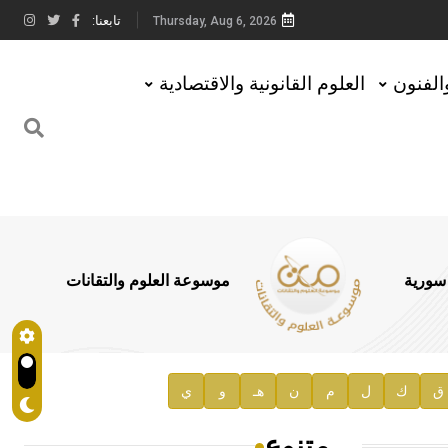
تابعنا:
Thursday, Aug 6, 2026
والفنون
العلوم القانونية والاقتصادية
 سورية
موسوعة العلوم والتقانات
ق
ك
ل
م
ن
هـ
و
ي
متنوع