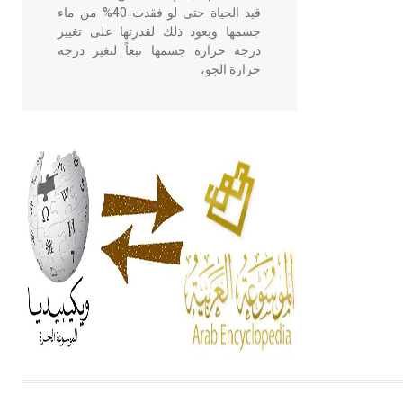
قيد الحياة حتى لو فقدت 40% من ماء
جسمها ويعود ذلك لقدرتها على تغيير
درجة حرارة جسمها تبعاً لتغير درجة
حرارة الجو،
- هل تعلم أن أبقراط كتب في الطب
أربعة مؤلفات هي: الحكم، الأدلة، تنظيم
التغذية، ورسالته في جروح الرأس.
ويعود له الفضل بأنه حرر الطب من
الدين والفلسفة.
- هل تعلم أن المرجان إفراز حيواني
يتكون في البحر ويتركب من مادة
كربونات الكلسيوم، وهو أحمر أو شديد
الحمرة وهو أجود أنواعه، ويمتاز بكبر
الحجم ويسمى الش
هل تعلم أن الأبسيد كلمة فرنسية اللفظ