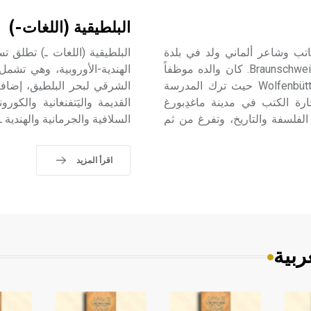
البلطيقية (اللغات-)
فِلهلم -) (1831-1910م) فِلهلم رابه Wilhelm Raabe كاتب وشاعر ألماني ولد في بلدة
إشرسْهاوزِن Eschershausen وتوفي في مدينة براونشفايغ Braunschweig. كان والده موظفاً
الهندية-الأوروبية، وهي تشمل 
في شؤون العدلية. انتقل مع أسرته إلى مدينة فولفِنْبوتِّل Wolfenbüttel حيث ترك المدرسة
الشرقي لبحر البلطيق، إضافة
 وبدأ عام 1849 بتعلم مهنة تجارة الكتب في مدينة ماغدِبورغ
القديمة واليَتفنغانية والكور
عة برلين ودرس الفلسفة والتاريخ، وتفرغ من ثم
السلافية والجرمانية والهندية ـ 
اقرأ المزيد
ربية