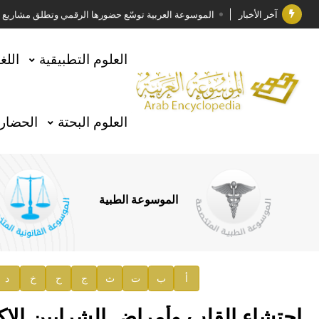
آخر الأخبار
الموسوعة العربية توسّع حضورها الرقمي وتطلق مشاريع معرف
فوز الأستاذ الدكتور وليد محمد السراقبي بجائزة كتارا ل
العلوم التطبيقية
اللغ
جائزة مجمع الملك سلمان العالمي للغة العربية 2025
الأستاذ إياد خالد الطباع مدير عام لهيئة الموسوعة العربية
العلوم البحتة
الحضارة
السيد محمد ياسين صالح وزيرا للثقافة
صدور المجلد الثامن من موسوعة الآثار في سورية
توصيات مجلس الإدارة
الموسوعة الطبية
صدور المجلد السابع من موسوعة الآثار في سورية
صدور المجلد الثامن عشر من الموسوعة الطبية
إعلان..
أ
ب
ت
ث
ج
ح
خ
د
دار الفكر الموزع الحصري لمنشورات هيئة الموسوعة العرب
إحتشاء القلب وأمراض الشرايين الإكل