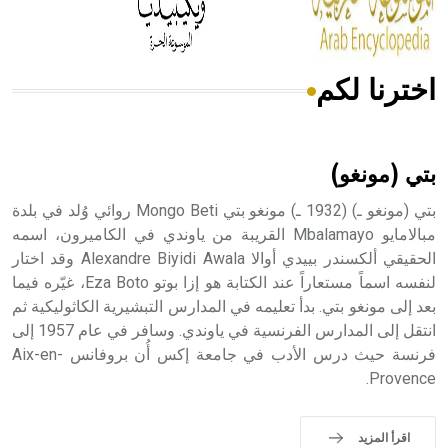
أجود أنواعه، ويمتاز بكبر الحجم ويسمى الش
اخترنا لكم
هل تعلم أن الأبسيد كلمة فرنسية اللفظ تم اعتمادها مصطلحاً
أثرياً يستخدم في العمارة عموماً وفي العمارة الدينية الخاصة
بالكنائس خصوصاً، وفي الإنكليزية أب
بتي (مونغو)
بتي (مونغو ـ) (1932 ـ) مونغو بتي Mongo Beti روائي وُلد في بلدة
مبالامايو Mbalamayo القريبة من ياوندي في الكاميرون، اسمه
الحقيقي ألكسندر بييدي أوالا Alexandre Biyidi Awala وقد اختار
- هل تعلم أن أبجر Abgar اسم معروف جيداً يعود إلى عدد من
الملوك الذين حكموا مدينة إديسا (الرها) من أبجر الأول وحتى
لنفسه اسماً مستعاراً عند الكتابة هو إزا بوتو Eza Boto، غيّره فيما
التاسع، وهم ينتسبون إلى أسرة أوسروين
بعد إلى مونغو بتي. بدأ تعليمه في المدارس التبشيرية الكاثوليكية ثم
انتقل إلى المدارس الفرنسية في ياوندي. وسافر في عام 1957 إلى
فرنسة حيث درس الأدب في جامعة إكس أُن بروفانس Aix-en-
Provence.
- هل تعلم أن الأبجدية الكنعانية تتألف من /22/ علامة كتابية
sign تكتب منفصلة غير متصلة، وتعتمد المبدأ الأكوروفوني،
اقرأ المزيد