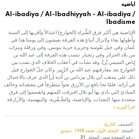
اباضيه
هيئة الموسوعة العربية تطلق موسوعات جديدة في عام 2026
Al-ibadiya / Al-Ibadhiyyah - Al-ibadiya /
Ibadisme
الإِباضية هي أكثر فرق الشُّراة (الخوارج) اعتدالاً وأقربها إلى السنة
وأطولها بقاء ولايزال أتباع هذه الفرقة يعيشون إلى يومنا هذا في
عُمان وفي جبل نَفُوسة وجزيرة جربة بتونس، وفي ورقلة ومزاب
من بلاد الجزائر وفي زنجبار. تنسب هذه الفرقة إلى عبد الله بن
إِباض التميمي [ر]، وقد نشأت في أعقاب الخلاف الذي نشب بين
الخوارج بعد مفارقتهم عبد الله بن الزُبير. وكان جلّ الخوارج قبل
ذلك على مذهب أبي بلال مِرداس بن أُدَية [ر] الذي عرف بالاعتدال
في آرائه، فلمّا نحا نافع بن الأزرق نحواً متطرفاً في معتقداته وخالف
المبادئ التي نادى بها أبو بلال افترقت كلمتهم وانقسموا إلى فرق
متعددة منها: النجدات، والإباضية، والصُّـفْرية، والبيهسية، والأزارقة.
اقرأ المزيد »
- التصنيف :
التاريخ
- المجلد :
المجلد الأول، طبعة 1998، دمشق
- رقم الصفحة ضمن المجلد :
31