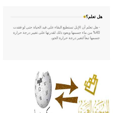
المعمار على بناء مداميكه وخاصة في الواجهات
هل تعلم؟
- هل تعلم أن الإبل تستطيع البقاء على قيد الحياة حتى لو فقدت
40% من ماء جسمها ويعود ذلك لقدرتها على تغيير درجة حرارة
جسمها تبعاً لتغير درجة حرارة الجو،
- هل تعلم أن أبقراط كتب في الطب أربعة مؤلفات هي:
الحكم، الأدلة، تنظيم التغذية، ورسالته في جروح الرأس. ويعود
له الفضل بأنه حرر الطب من الدين والفلسفة.
- هل تعلم أن المرجان إفراز حيواني يتكون في البحر ويتركب
من مادة كربونات الكلسيوم، وهو أحمر أو شديد الحمرة وهو