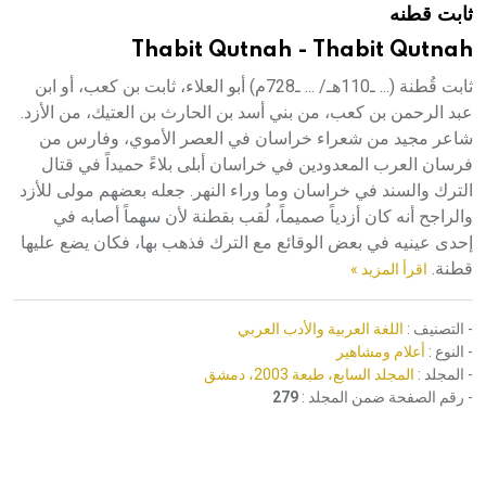
ثابت قطنه
هيئة الموسوعة العربية تطلق موسوعات جديدة في عام 2026
Thabit Qutnah - Thabit Qutnah
ثابت قُطنة (... ـ110هـ/ ... ـ728م) أبو العلاء، ثابت بن كعب، أو ابن
عبد الرحمن بن كعب، من بني أسد بن الحارث بن العتيك، من الأزد.
شاعر مجيد من شعراء خراسان في العصر الأموي، وفارس من
فرسان العرب المعدودين في خراسان أبلى بلاءً حميداً في قتال
الترك والسند في خراسان وما وراء النهر. جعله بعضهم مولى للأزد
والراجح أنه كان أزدياً صميماً، لُقب بقطنة لأن سهماً أصابه في
إحدى عينيه في بعض الوقائع مع الترك فذهب بها، فكان يضع عليها
قطنة.
اقرأ المزيد »
- التصنيف :
اللغة العربية والأدب العربي
- النوع :
أعلام ومشاهير
- المجلد :
المجلد السابع، طبعة 2003، دمشق
- رقم الصفحة ضمن المجلد :
279