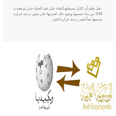
- هل تعلم أن الإبل تستطيع البقاء على قيد الحياة حتى لو فقدت
40% من ماء جسمها ويعود ذلك لقدرتها على تغيير درجة حرارة
جسمها تبعاً لتغير درجة حرارة الجو،
- هل تعلم أن أبقراط كتب في الطب أربعة مؤلفات هي:
الحكم، الأدلة، تنظيم التغذية، ورسالته في جروح الرأس. ويعود
له الفضل بأنه حرر الطب من الدين والفلسفة.
- هل تعلم أن المرجان إفراز حيواني يتكون في البحر ويتركب
من مادة كربونات الكلسيوم، وهو أحمر أو شديد الحمرة وهو
أجود أنواعه، ويمتاز بكبر الحجم ويسمى الش