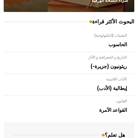
شراء النسخة الورقية
البحوث الأكثر قراءة
التقنيات (التكنولوجية)
الحاسوب
التاريخ و الجغرافية و الآثار
ريئونيون (جزيرة-)
الآداب اللاتينية
إيطالية (الأدب)
القانون
- هل تعلم أن الأبلق نوع من الفنون الهندسية التي ارتبطت
بالعمارة الإسلامية في بلاد الشام ومصر خاصة، حيث يحرص
القواعد الآمرة
المعمار على بناء مداميكه وخاصة في الواجهات
هل تعلم؟