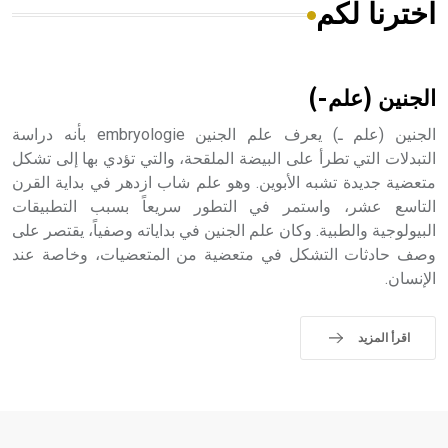
اخترنا لكم
هل تعلم أن الأبسيد كلمة فرنسية اللفظ تم اعتمادها مصطلحاً
أثرياً يستخدم في العمارة عموماً وفي العمارة الدينية الخاصة
بالكنائس خصوصاً، وفي الإنكليزية أب
الجنين (علم-)
الجنين (علم ـ) يعرف علم الجنين embryologie بأنه دراسة
التبدلات التي تطرأ على البيضة الملقحة، والتي تؤدي بها إلى تشكل
متعضية جديدة تشبه الأبوين. وهو علم شاب ازدهر في بداية القرن
- هل تعلم أن أبجر Abgar اسم معروف جيداً يعود إلى عدد من
الملوك الذين حكموا مدينة إديسا (الرها) من أبجر الأول وحتى
التاسع عشر، واستمر في التطور سريعاً بسبب التطبيقات
التاسع، وهم ينتسبون إلى أسرة أوسروين
البيولوجية والطبية. وكان علم الجنين في بداياته وصفياً، يقتصر على
وصف حادثات التشكل في متعضية من المتعضيات، وخاصة عند
الإنسان.
- هل تعلم أن الأبجدية الكنعانية تتألف من /22/ علامة كتابية
اقرأ المزيد
sign تكتب منفصلة غير متصلة، وتعتمد المبدأ الأكوروفوني،
حيث تقتصر القيمة الصوتية للعلامة الك