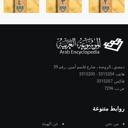
دمشق ـ الروضة ـ شارع قاسم أمين ـ رقم 39
هاتف: 3315204 - 3315205
فاكس: 3315207
ص.ب: 7296
روابط متنوعة
من نحن
عن الهيئة