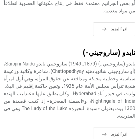
أو بعض الجراثيم معتمدة فقط في إنتاج مكوناتها العضوية انطلاقاً
sign تكتب منفصلة غير متصلة، وتعتمد المبدأ الأكوروفوني،
من مواد معدنية.
حيث تقتصر القيمة الصوتية للعلامة الك
اقرأ المزيد
نايدو (ساروجيني-)
نايدو (ساروجيني ـ) (1879ـ 1949) ساروجيني نايدو Sarojini Naidu،
(أو ساروجيني شاتوپادهيَه Chattopadhyay)، شاعرة وكاتبة وزعيمة
سياسية وخطيبة محنكة ومدافعة عن حقوق المرأة، وهي أول امرأة
هندية تترأس مجلس الأمة عام 1925، وتعين حاكمة إقليم في البلاد.
ولدت في حيدر أباد Hyderabad، وكان يطلق عليها «عندليب الهند»
Nightingale of India، و«الطفلة المعجزة» إذ كتبت قصيدة من
1300 بيت بعنوان «سيدة البحيرة» The Lady of the Lake وهي في
المدرسة.
اقرأ المزيد