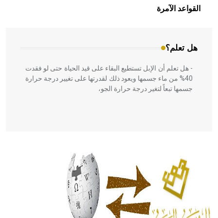
بالعمارة الإسلامية في بلاد الشام ومصر خاصة، حيث يحرص
القواعد الآمرة
المعمار على بناء مداميكه وخاصة في الواجهات
هل تعلم؟
- هل تعلم أن الإبل تستطيع البقاء على قيد الحياة حتى لو فقدت
40% من ماء جسمها ويعود ذلك لقدرتها على تغيير درجة حرارة
جسمها تبعاً لتغير درجة حرارة الجو،
- هل تعلم أن أبقراط كتب في الطب أربعة مؤلفات هي:
الحكم، الأدلة، تنظيم التغذية، ورسالته في جروح الرأس. ويعود
له الفضل بأنه حرر الطب من الدين والفلسفة.
- هل تعلم أن المرجان إفراز حيواني يتكون في البحر ويتركب