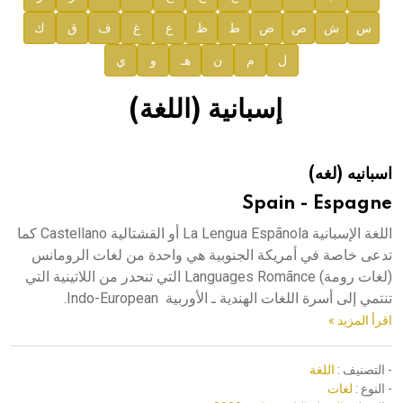
س
ش
ص
ض
ط
ظ
ع
غ
ف
ق
ك
صدور المجلد السابع من موسوعة الآثار في سورية
ل
م
ن
هـ
و
ي
صدور المجلد الثامن عشر من الموسوعة الطبية
إعلان..
إسبانية (اللغة)
دار الفكر الموزع الحصري لمنشورات هيئة الموسوعة العربية
اسبانيه (لغه)
هيئة الموسوعة العربية تطلق موسوعات جديدة في عام 2026
Spain - Espagne
اللغة الإسبانية La Lengua Espãnola أو القشتالية Castellano كما
تدعى خاصة في أمريكة الجنوبية هي واحدة من لغات الرومانس
(لغات رومة) Languages Romãnce التي تنحدر من اللاتينية التي
تنتمي إلى أسرة اللغات الهندية ـ الأوربية Indo-European.
اقرأ المزيد »
- التصنيف :
اللغة
- النوع :
لغات