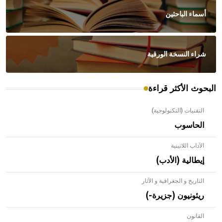
أسماء الباحثين
شراء النسخة الورقية
البحوث الأكثر قراءة
التقنيات (التكنولوجية)
الحاسوب
الآداب اللاتينية
إيطالية (الأدب)
التاريخ و الجغرافية و الآثار
ريئونيون (جزيرة-)
القانون
- هل تعلم أن الأبلق نوع من الفنون الهندسية التي ارتبطت