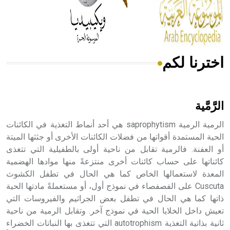
من مادة كربونات الكلسيوم، وهو أحمر أو شديد الحمرة وهو
أجود أنواعه، ويمتاز بكبر الحجم ويسمى الش
اخترنا لكم
هل تعلم أن الأبسيد كلمة فرنسية اللفظ تم اعتمادها مصطلحاً
أثرياً يستخدم في العمارة عموماً وفي العمارة الدينية الخاصة
بالكنائس خصوصاً، وفي الإنكليزية أب
الرَّمَّية
الرمية الرمية saprophytism هي أحد أنماط التغذية في الكائنات
الحية المستمدة أقواتها من فضلات الكائنات الأخرى أو جثثها الميتة
أو العفنة. فالرمية تقابل من ناحية أولى بالطفيلية التي تتغذى
- هل تعلم أن أبجر Abgar اسم معروف جيداً يعود إلى عدد من
الملوك الذين حكموا مدينة إديسا (الرها) من أبجر الأول وحتى
كائناتها على حساب كائنات أخرى منتزعةً منها موادها الهضمية
التاسع، وهم ينتسبون إلى أسرة أوسروين
المعدة لاستعمالها الخاص كما هي الحال في تطفل الكشوث
Cuscuta على الفصفصاء في نموذج أول، أو مستعملةً مادتها الحية
ذاتها كما هي الحال في تطفل بعض الجراثيم والفيروسات التي
تعيش داخل الخلايا الحية في نموذج آخر. وتقابل الرمية من ناحية
ثانية بذاتية التغذية autotrophism التي تتغذى بها النباتات الخضراء
- هل تعلم أن الأبجدية الكنعانية تتألف من /22/ علامة كتابية