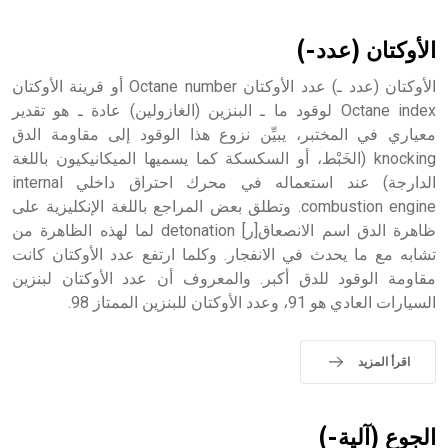
أثرياً يستخدم في العمارة عموماً وفي العمارة الدينية الخاصة
بالكنائس خصوصاً، وفي الإنكليزية أب
الأوكتان (عدد-)
الأوكتان (عدد ـ) عدد الأوكتان Octane number أو قرينة الأوكتان
Octane index لوقود ما ـ البنزين (الغازولين) عادة ـ هو تقدير
معياري في المختبر، يبيِّن نزوع هذا الوقود إلى مقاومة الدق
- هل تعلم أن أبجر Abgar اسم معروف جيداً يعود إلى عدد من
الملوك الذين حكموا مدينة إديسا (الرها) من أبجر الأول وحتى
knocking (الخَبْط، أو السكسكة كما يسميها الميكانيكيون باللغة
التاسع، وهم ينتسبون إلى أسرة أوسروين
الدارجة) عند استعماله في محرك احتراق داخلي internal
combustion engine. وتطلق بعض المراجع باللغة الإنكليزية على
ظاهرة الدق اسم الانصعاق[ر] detonation لما لهذه الظاهرة من
تشابه مع ما يحدث في الانفجار. وكلما ارتفع عدد الأوكتان كانت
مقاومة الوقود للدق أكبر. والمعروف أن عدد الأوكتان لبنزين
- هل تعلم أن الأبجدية الكنعانية تتألف من /22/ علامة كتابية
السيارات العادي هو 91، وعدد الأوكتان للبنزين الممتاز 98.
sign تكتب منفصلة غير متصلة، وتعتمد المبدأ الأكوروفوني،
حيث تقتصر القيمة الصوتية للعلامة الك
اقرأ المزيد
الجوع (آلية-)