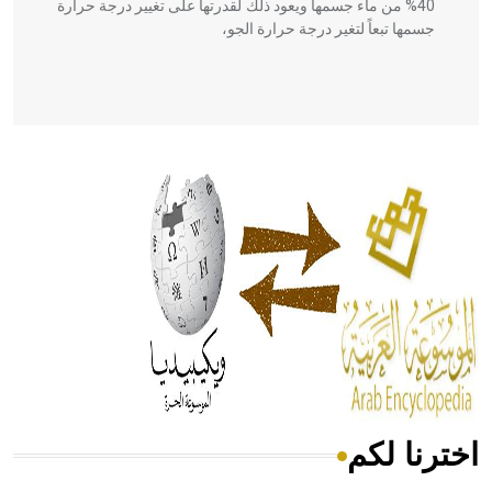
40% من ماء جسمها ويعود ذلك لقدرتها على تغيير درجة حرارة
جسمها تبعاً لتغير درجة حرارة الجو،
- هل تعلم أن أبقراط كتب في الطب أربعة مؤلفات هي:
الحكم، الأدلة، تنظيم التغذية، ورسالته في جروح الرأس. ويعود
له الفضل بأنه حرر الطب من الدين والفلسفة.
- هل تعلم أن المرجان إفراز حيواني يتكون في البحر ويتركب
من مادة كربونات الكلسيوم، وهو أحمر أو شديد الحمرة وهو
أجود أنواعه، ويمتاز بكبر الحجم ويسمى الش
اخترنا لكم
هل تعلم أن الأبسيد كلمة فرنسية اللفظ تم اعتمادها مصطلحاً