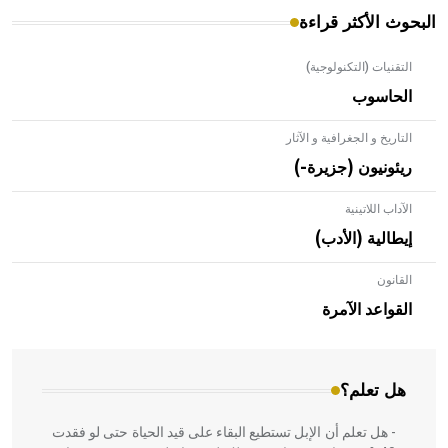
البحوث الأكثر قراءة
التقنيات (التكنولوجية)
الحاسوب
التاريخ و الجغرافية و الآثار
ريئونيون (جزيرة-)
الآداب اللاتينية
إيطالية (الأدب)
القانون
- هل تعلم أن الأبلق نوع من الفنون الهندسية التي ارتبطت
بالعمارة الإسلامية في بلاد الشام ومصر خاصة، حيث يحرص
القواعد الآمرة
المعمار على بناء مداميكه وخاصة في الواجهات
هل تعلم؟
- هل تعلم أن الإبل تستطيع البقاء على قيد الحياة حتى لو فقدت