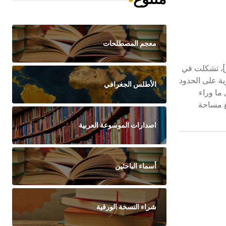
معجم المصطلحات
ادية[ر]، تشكلت في
مهورية بشكيرية بعد انهيار الاتحاد السوفييتي[ر] عام 1991. تقع بشكيرية على الحدود
الأطلس الجغرافي
ما وراء
غ مساحة
اصدارات الموسوعة العربية
أسماء الباحثين
شراء النسخة الورقية