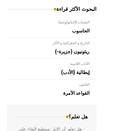
البحوث الأكثر قراءة
التقنيات (التكنولوجية)
الحاسوب
التاريخ و الجغرافية و الآثار
ريئونيون (جزيرة-)
الآداب اللاتينية
إيطالية (الأدب)
القانون
- هل تعلم أن الأبلق نوع من الفنون
الهندسية التي ارتبطت بالعمارة الإسلامية
القواعد الآمرة
في بلاد الشام ومصر خاصة، حيث يحرص
المعمار على بناء مداميكه وخاصة في
الواجهات
هل تعلم؟
- هل تعلم أن الإبل تستطيع البقاء على