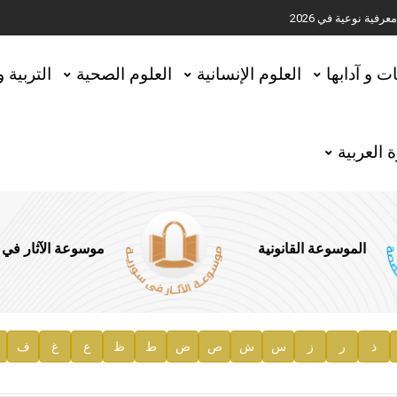
ية نوعية في 2026
تحقيق المخطوطات في العاصمة القطرية الدوحة
ات و آدابها
العلوم الإنسانية
العلوم الصحية
التربية 
 العربية
الموسوعة القانونية
موسوعة الآثار في
ذ
ر
ز
س
ش
ص
ض
ط
ظ
ع
غ
ف
ية