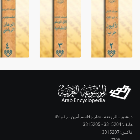
دمشق ـ الروضة ـ شارع قاسم أمين ـ رقم 39
هاتف: 3315204 - 3315205
فاكس: 3315207