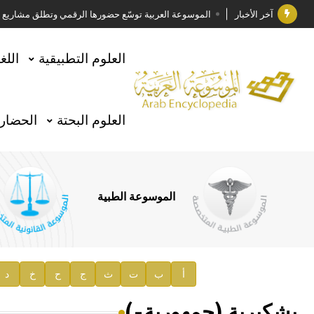
آخر الأخبار
الموسوعة العربية توسّع حضورها الرقمي وتطلق مشاريع معرف
فوز الأستاذ الدكتور وليد محمد السراقبي بجائزة كتارا ل
العلوم التطبيقية
اللغ
جائزة مجمع الملك سلمان العالمي للغة العربية 2025
الأستاذ إياد خالد الطباع مدير عام لهيئة الموسوعة العربية
العلوم البحتة
الحضارة
السيد محمد ياسين صالح وزيرا للثقافة
صدور المجلد الثامن من موسوعة الآثار في سورية
توصيات مجلس الإدارة
الموسوعة الطبية
صدور المجلد السابع من موسوعة الآثار في سورية
صدور المجلد الثامن عشر من الموسوعة الطبية
إعلان..
أ
ب
ت
ث
ج
ح
خ
د
دار الفكر الموزع الحصري لمنشورات هيئة الموسوعة العرب
بشكيرية (جمهورية-)