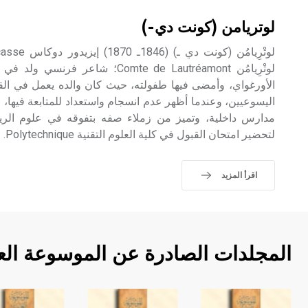
لوتريامن (كونت دي-)
الأورغواي، وأمضى فيها طفولته، حيث كان والده يعمل في القن
اليسوعيين، وعندما أظهر عدم انسجام واستعداد للمتابعة فيها، ع
مدارس داخلية، وتميز من زملاء صفه بتفوقه في علوم الرياض
لتحضير امتحان القبول في كلية العلوم التقنية Polytechnique.
اقرأ المزيد
المجلدات الصادرة عن الموسوعة الع