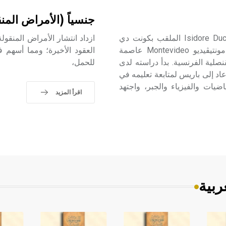
جنسياً (الأمراض المن
لوتْرِيامُن (كونت دي ـ) (1846ـ 1870) إيزيدور دوكاس Isidore Ducasse الملقب بكونت دي
لوتْرِيامُن Comte de Lautréamont؛ شاعر فرنسي ولد في مونتيڤيديو Montevideo عاصمة
العقود الأخيرة؛ ومما أسهم ف
صلية الفرنسية. بدأ دراسته لدى
للحمل،
اد إلى باريس لمتابعة تعليمه في
يات والفيزياء والجبر، واجتهد
اقرأ المزيد
ربية