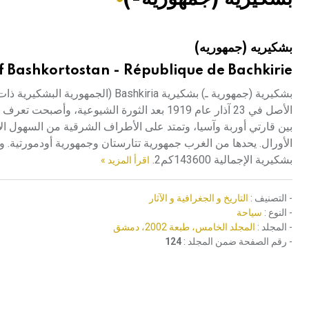
هيئة الموسوعة العربية تطلق موسوعات جديدة في عام 2026
بشكيريه (جمهوريه)
f Bashkortostan - République de Bachkirie
بشكيرية (جمهورية ـ) بشكيرية hkiria
بين قارتي أوربة وآسيا، وتمتد على الأطراف الشرقية من السهول الأو
الأورال. يحدها من الغرب جمهورية تتارستان وجمهورية أودمورتية. و
بشكيرية الإجمالية 143600كم2.
اقرأ المزيد »
- التصنيف :
التاريخ و الجغرافية و الآثار
- النوع :
سياحة
- المجلد :
المجلد الخامس، طبعة 2002، دمشق
- رقم الصفحة ضمن المجلد :
124