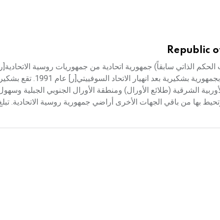
Republic o
Bas (الجمهورية البشكيرية ذات الحكم الذاتي سابقاً) جمهورية اتحادية من جمهوريات روسية الاتح
الأصل في 23 آذار عام 1919 بعد الثورة الشيوعية، وأصبحت تعرف بج
ربية الشرقية (طلائع الأورال) ومنطقة الأورال الجنوبي الجبلية وسهول 
تحيط بها من باقي الجهات الأخرى أراضي جمهورية روسية الاتحادية. تبل