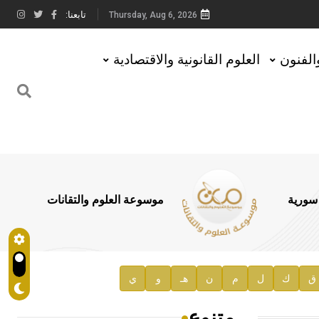
تابعنا:
Thursday, Aug 6, 2026
والفنون
العلوم القانونية والاقتصادية
 سورية
موسوعة العلوم والتقانات
ق
ك
ل
م
ن
هـ
و
ي
متنوع