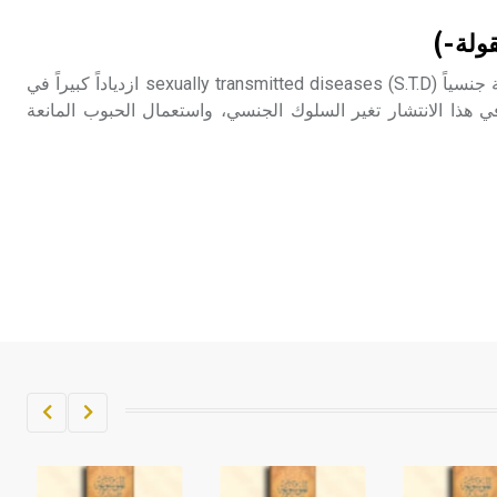
تم اعتمادها مصطلحاً أثرياً يستخدم في
قولة-)
العمارة عموماً وفي العمارة الدينية
الخاصة بالكنائس خصوصاً، وفي
ازداد انتشار الأمراض المنقولة جنسياً sexually transmitted diseases (S.T.D) ازدياداً كبيراً في
الإنكليزية أب
ي هذا الانتشار تغير السلوك الجنسي، واستعمال الحبوب المانعة
- هل تعلم أن أبجر Abgar اسم معروف
جيداً يعود إلى عدد من الملوك الذين
حكموا مدينة إديسا (الرها) من أبجر الأول
وحتى التاسع، وهم ينتسبون إلى أسرة
أوسروين
- هل تعلم أن الأبجدية الكنعانية تتألف من
/22/ علامة كتابية sign تكتب منفصلة
غير متصلة، وتعتمد المبدأ الأكوروفوني،
حيث تقتصر القيمة الصوتية للعلامة الك