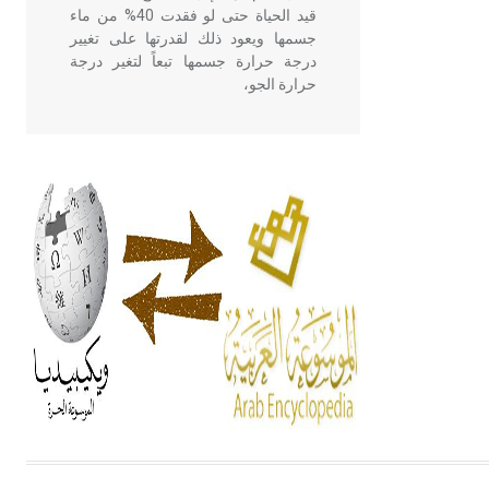
قيد الحياة حتى لو فقدت 40% من ماء
جسمها ويعود ذلك لقدرتها على تغيير
درجة حرارة جسمها تبعاً لتغير درجة
حرارة الجو،
- هل تعلم أن أبقراط كتب في الطب
أربعة مؤلفات هي: الحكم، الأدلة، تنظيم
التغذية، ورسالته في جروح الرأس.
ويعود له الفضل بأنه حرر الطب من
الدين والفلسفة.
- هل تعلم أن المرجان إفراز حيواني
يتكون في البحر ويتركب من مادة
كربونات الكلسيوم، وهو أحمر أو شديد
الحمرة وهو أجود أنواعه، ويمتاز بكبر
الحجم ويسمى الش
هل تعلم أن الأبسيد كلمة فرنسية اللفظ