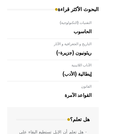
البحوث الأكثر قراءة
التقنيات (التكنولوجية)
الحاسوب
التاريخ و الجغرافية و الآثار
ريئونيون (جزيرة-)
الآداب اللاتينية
إيطالية (الأدب)
القانون
- هل تعلم أن الأبلق نوع من الفنون
الهندسية التي ارتبطت بالعمارة الإسلامية
القواعد الآمرة
في بلاد الشام ومصر خاصة، حيث يحرص
المعمار على بناء مداميكه وخاصة في
الواجهات
هل تعلم؟
- هل تعلم أن الإبل تستطيع البقاء على