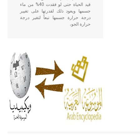
قيد الحياة حتى لو فقدت 40% من ماء
جسمها ويعود ذلك لقدرتها على تغيير
درجة حرارة جسمها تبعاً لتغير درجة
حرارة الجو،
- هل تعلم أن أبقراط كتب في الطب
أربعة مؤلفات هي: الحكم، الأدلة، تنظيم
التغذية، ورسالته في جروح الرأس.
ويعود له الفضل بأنه حرر الطب من
الدين والفلسفة.
- هل تعلم أن المرجان إفراز حيواني
يتكون في البحر ويتركب من مادة
كربونات الكلسيوم، وهو أحمر أو شديد
الحمرة وهو أجود أنواعه، ويمتاز بكبر
الحجم ويسمى الش
هل تعلم أن الأبسيد كلمة فرنسية اللفظ