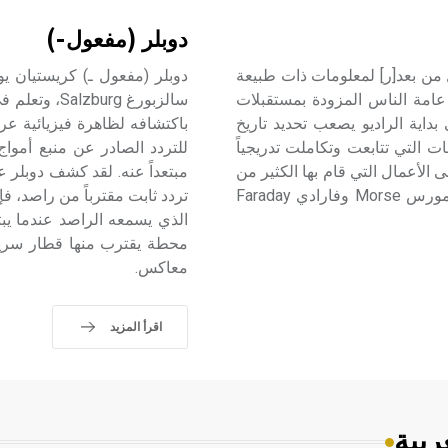
دوبلر (مفعول-)
Radio Broadcasting هو كل إرسال من بعد[ر] لمعلومات ذات طبيعة
ى عامة الناس المزودة بمستقبلات
داية الراديو يصعب تحديد تاريخ
باكتشافه لظاهرة فيزيائية عر
ت التي تتابعت وتكاملت تدريجياً
للتردد الصادر عن منبع أمواج
الأعمال التي قام بها الكثير من
الرواد في القرن التاسع عشر مثل أمبير Ampère وبل Bell ومورس Morse وفارادي Faraday
تردد ثابت مقترباً من راصد، ف
الذي يسمعه الراصد عندما يبت
محطة يقترب منها قطار سريع
معاكس.
اقرأ المزيد
ربية