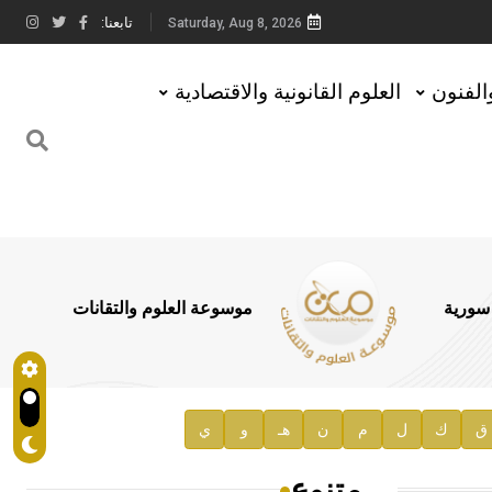
تابعنا:
Saturday, Aug 8, 2026
والفنون
العلوم القانونية والاقتصادية
 سورية
موسوعة العلوم والتقانات
ق
ك
ل
م
ن
هـ
و
ي
متنوع