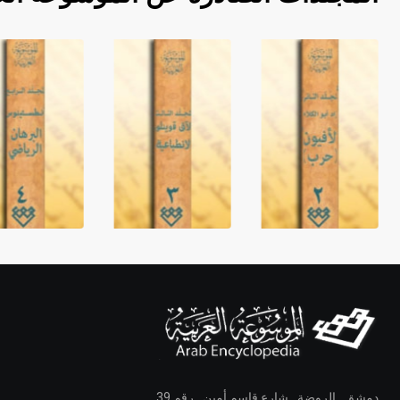
دمشق ـ الروضة ـ شارع قاسم أمين ـ رقم 39