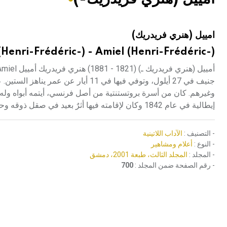
هيئة الموسوعة العربية تطلق موسوعات جديدة في عام 2026
امييل (هنري فريدريك)
(Henri-Frédéric-) - Amiel (Henri-Frédéric-)
إيطالية في عام 1842 وكان لإقامته فيها أثرٌ بعيد في صقل ذوقه وحسه الفنيين.
- التصنيف :
الآداب اللاتينية
- النوع :
أعلام ومشاهير
- المجلد :
المجلد الثالث، طبعة 2001، دمشق
- رقم الصفحة ضمن المجلد :
700