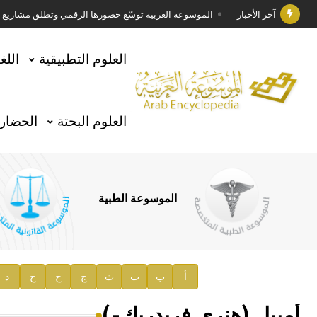
آخر الأخبار
الموسوعة العربية توسّع حضورها الرقمي وتطلق مشاريع معرف
فوز الأستاذ الدكتور وليد محمد السراقبي بجائزة كتارا ل
العلوم التطبيقية
اللغ
جائزة مجمع الملك سلمان العالمي للغة العربية 2025
الأستاذ إياد خالد الطباع مدير عام لهيئة الموسوعة العربية
العلوم البحتة
الحضارة
السيد محمد ياسين صالح وزيرا للثقافة
صدور المجلد الثامن من موسوعة الآثار في سورية
توصيات مجلس الإدارة
الموسوعة الطبية
صدور المجلد السابع من موسوعة الآثار في سورية
صدور المجلد الثامن عشر من الموسوعة الطبية
إعلان..
أ
ب
ت
ث
ج
ح
خ
د
دار الفكر الموزع الحصري لمنشورات هيئة الموسوعة العرب
أمييل (هنري فريدريك-)