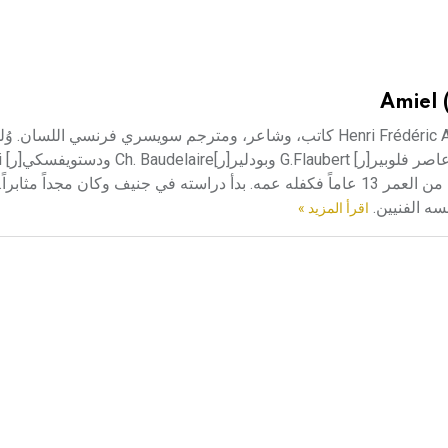
Amiel 
أمييل (هنري فريدريك ـ) (1821 - 1881) هنري فريدريك أمييل Henri Frédéric Amiel كاتب، وشاعر، ومترجم سويسري فرنس
جنيف
وغيرهم. كان من أسرة بروتستنتية من أصل فرنسي، أيتمه أبواه وله من العمر 13 عاماً فكفله عمه. بدأ دراسته في جنيف وكان 
اقرأ المزيد »