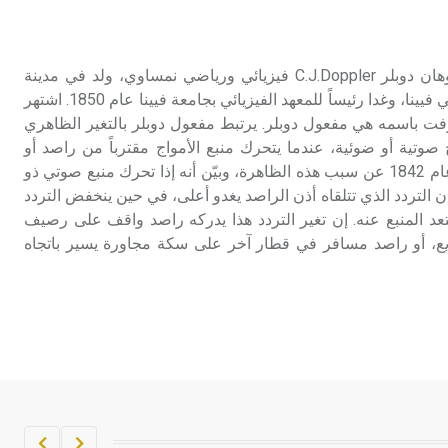
تم اعتمادها مصطلحاً أثرياً يستخدم في
العمارة عموماً وفي العمارة الدينية
الخاصة بالكنائس خصوصاً، وفي
دوبلر (مفعول ـ) كريستيان يوهان دوبلر C.J.Doppler فيزيائي ورياضي نمساوي، ولد في مدينة
الإنكليزية أب
سالزبورغ Salzburg، وتعلم في فيينا، وغدا رئيساً للمعهد الفيزيائي بجامعة فيينا عام 1850. اشتهر
فت باسمه هي مفعول دوبلر. يرتبط مفعول دوبلر بالتغير الظاهري
- هل تعلم أن أبجر Abgar اسم معروف
 صوتية أو ضوئية، عندما يتحرك منبع الأمواج مقترباً من راصد أو
جيداً يعود إلى عدد من الملوك الذين
مبتعداً عنه. لقد كشف دوبلر عام 1842 عن سبب هذه الظاهرة، وبيّن أنه إذا تحرك منبع صوتي ذو
حكموا مدينة إديسا (الرها) من أبجر الأول
إن التردد الذي تتلقاه أذن الراصد يغدو أعلى، في حين ينخفض التردد
وحتى التاسع، وهم ينتسبون إلى أسرة
عد المنبع عنه. إن تغير التردد هذا يدركه راصد واقف على رصيف
أوسروين
، أو راصد مسافر في قطار آخر على سكة مجاورة يسير باتجاه
- هل تعلم أن الأبجدية الكنعانية تتألف من
/22/ علامة كتابية sign تكتب منفصلة
غير متصلة، وتعتمد المبدأ الأكوروفوني،
حيث تقتصر القيمة الصوتية للعلامة الك