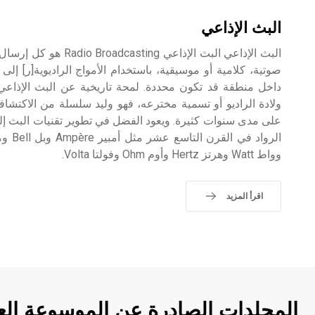
البث الإذاعي
البث الإذاعي البث الإذاعي 
صوتية، كلامية أو موسيقية، باستخدام الأمواج الراديوية[ر] إل
داخل منطقة قد تكون محددة. لمحة تاريخية عن البث الإذاعي ب
ولادة الراديو أو تسمية مخترعه، فهو وليد سلسلة من الاكتشافا
على مدى سنوات كثيرة. ويعود الفضل في تطوير تقنيات البث إلى 
وواط Watt وهرتز Hertz وأوم Ohm وفولتا Volta.
اقرأ المزيد
المجلدات الصادرة عن الموسوعة الع