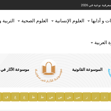
ية نوعية في 2026
تحقيق المخطوطات في العاصمة القطرية الدوحة
ات و آدابها
العلوم الإنسانية
العلوم الصحية
التربية 
 العربية
الموسوعة القانونية
موسوعة الآثار في
ذ
ر
ز
س
ش
ص
ض
ط
ظ
ع
غ
ف
ية