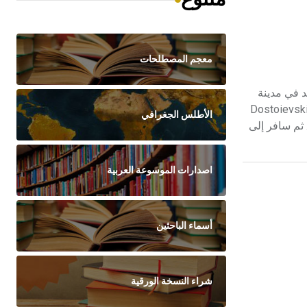
معجم المصطلحات
ي اللسان. وُلد في مدينة
 في 27 أيلول، وتوفي فيها في 11 أيار عن عمر يناهز الستين. عاصر فلوبير[ر] G.Flaubert وبودلير[ر]Ch. Baudelaire ودستويفسكي[ر] Dostoievski
الأطلس الجغرافي
مجداً مثابراً. ثم سافر إلى
اصدارات الموسوعة العربية
أسماء الباحثين
شراء النسخة الورقية