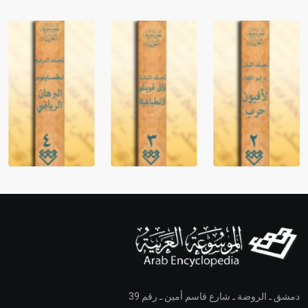
دمشق ـ الروضة ـ شارع قاسم أمين ـ رقم 39