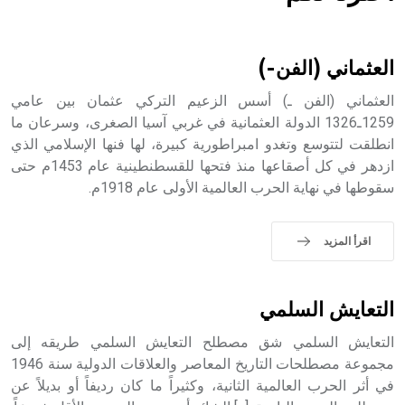
هل تعلم أن الأبسيد كلمة فرنسية اللفظ تم اعتمادها مصطلحاً
أثرياً يستخدم في العمارة عموماً وفي العمارة الدينية الخاصة
بالكنائس خصوصاً، وفي الإنكليزية أب
العثماني (الفن-)
العثماني (الفن ـ) أسس الزعيم التركي عثمان بين عامي
1259ـ1326 الدولة العثمانية في غربي آسيا الصغرى، وسرعان ما
انطلقت لتتوسع وتغدو امبراطورية كبيرة، لها فنها الإسلامي الذي
- هل تعلم أن أبجر Abgar اسم معروف جيداً يعود إلى عدد من
الملوك الذين حكموا مدينة إديسا (الرها) من أبجر الأول وحتى
ازدهر في كل أصقاعها منذ فتحها للقسطنطينية عام 1453م حتى
التاسع، وهم ينتسبون إلى أسرة أوسروين
سقوطها في نهاية الحرب العالمية الأولى عام 1918م.
اقرأ المزيد
- هل تعلم أن الأبجدية الكنعانية تتألف من /22/ علامة كتابية
sign تكتب منفصلة غير متصلة، وتعتمد المبدأ الأكوروفوني،
التعايش السلمي
حيث تقتصر القيمة الصوتية للعلامة الك
التعايش السلمي شق مصطلح التعايش السلمي طريقه إلى
مجموعة مصطلحات التاريخ المعاصر والعلاقات الدولية سنة 1946
في أثر الحرب العالمية الثانية، وكثيراً ما كان رديفاً أو بديلاً عن