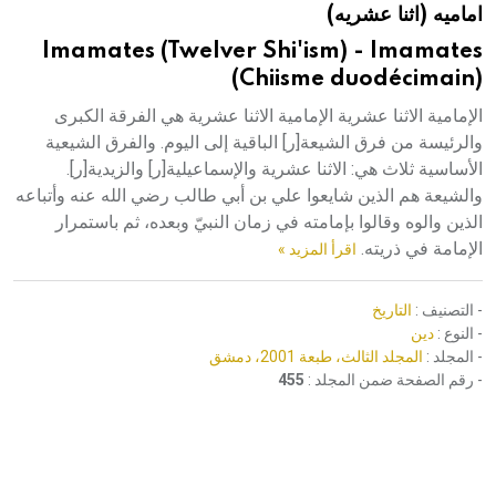
اماميه (اثنا عشريه)
هيئة الموسوعة العربية تطلق موسوعات جديدة في عام 2026
Imamates (Twelver Shi'ism) - Imamates
(Chiisme duodécimain)
الإمامية الاثنا عشرية الإمامية الاثنا عشرية هي الفرقة الكبرى
والرئيسة من فرق الشيعة[ر] الباقية إلى اليوم. والفرق الشيعية
الأساسية ثلاث هي: الاثنا عشرية والإسماعيلية[ر] والزيدية[ر].
والشيعة هم الذين شايعوا علي بن أبي طالب رضي الله عنه وأتباعه
الذين والوه وقالوا بإمامته في زمان النبيّ وبعده، ثم باستمرار
الإمامة في ذريته.
اقرأ المزيد »
- التصنيف :
التاريخ
- النوع :
دين
- المجلد :
المجلد الثالث، طبعة 2001، دمشق
- رقم الصفحة ضمن المجلد :
455