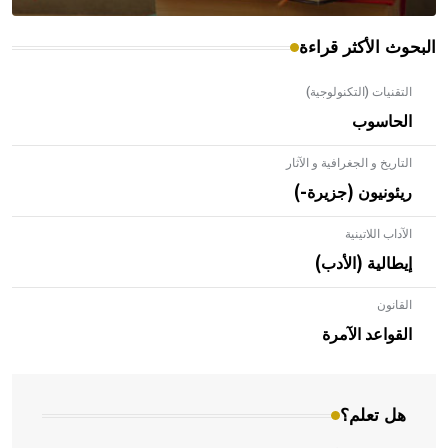
البحوث الأكثر قراءة
التقنيات (التكنولوجية)
الحاسوب
التاريخ و الجغرافية و الآثار
ريئونيون (جزيرة-)
الآداب اللاتينية
إيطالية (الأدب)
القانون
- هل تعلم أن الأبلق نوع من الفنون الهندسية التي ارتبطت
بالعمارة الإسلامية في بلاد الشام ومصر خاصة، حيث يحرص
القواعد الآمرة
المعمار على بناء مداميكه وخاصة في الواجهات
هل تعلم؟