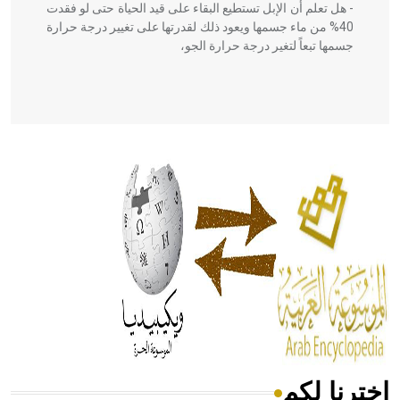
- هل تعلم أن الإبل تستطيع البقاء على قيد الحياة حتى لو فقدت
40% من ماء جسمها ويعود ذلك لقدرتها على تغيير درجة حرارة
جسمها تبعاً لتغير درجة حرارة الجو،
- هل تعلم أن أبقراط كتب في الطب أربعة مؤلفات هي:
الحكم، الأدلة، تنظيم التغذية، ورسالته في جروح الرأس. ويعود
له الفضل بأنه حرر الطب من الدين والفلسفة.
- هل تعلم أن المرجان إفراز حيواني يتكون في البحر ويتركب
من مادة كربونات الكلسيوم، وهو أحمر أو شديد الحمرة وهو
أجود أنواعه، ويمتاز بكبر الحجم ويسمى الش
اخترنا لكم