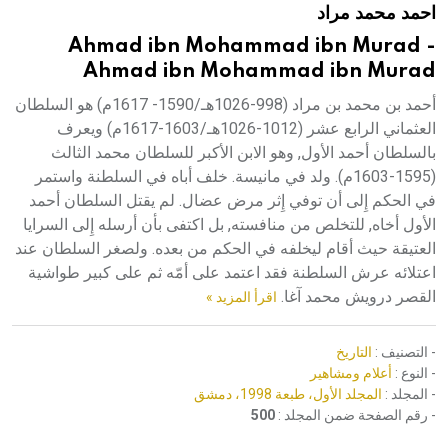
احمد محمد مراد
هيئة الموسوعة العربية تطلق موسوعات جديدة في عام 2026
Ahmad ibn Mohammad ibn Murad -
Ahmad ibn Mohammad ibn Murad
أحمد بن محمد بن مراد (998-1026هـ/1590- 1617م) هو السلطان
العثماني الرابع عشر (1012-1026هـ/1603-1617م) ويعرف
بالسلطان أحمد الأول, وهو الابن الأكبر للسلطان محمد الثالث
(1595-1603م). ولد في مانيسة. خلف أباه في السلطنة واستمر
في الحكم إِلى أن توفي إِثر مرض عضال. لم يقتل السلطان أحمد
الأول أخاه, للتخلص من منافسته, بل اكتفى بأن أرسله إِلى السرايا
العتيقة حيث أقام ليخلفه في الحكم من بعده. ولصغر السلطان عند
اعتلائه عرش السلطنة فقد اعتمد على أمّه ثم على كبير طواشية
القصر درويش محمد آغا.
اقرأ المزيد »
- التصنيف :
التاريخ
- النوع :
أعلام ومشاهير
- المجلد :
المجلد الأول، طبعة 1998، دمشق
- رقم الصفحة ضمن المجلد :
500