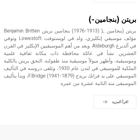
بريتن (بنجامين-)
بريتن (بنجامين ـ( (1913-1976) بنجامين بريتن Benjamin Britten
مؤلف موسيقي إنكليزي، ولد في لويستوفت Lowestoft وتوفي
في ألدبرغ Aldeburgh. ويعد من أهم الموسيقيين الإنكليز في القرن
العشرين. نشأ في عائلة محافظة ذات مكانة ثقافية علمية
وموسيقية، وأظهر ميولاً موسيقية منذ طفولته. التحق بريتن بالكلية
الملكية للموسيقى في لندن عام 1930، وتلقى دروسه في التأليف
الموسيقي على يد فرانك بريدج (1879-1941) F.Bridge، وبدأ بتأليف
الموسيقى منذ الثانية عشرة من عمره.
اقرأ المزيد