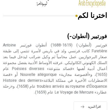
اخترنا لكم
هل تعلم أن الأبسيد كلمة فرنسية اللفظ تم اعتمادها مصطلحاً
أثرياً يستخدم في العمارة عموماً وفي العمارة الدينية الخاصة
بالكنائس خصوصاً، وفي الإنكليزية أب
فورتيير (أنطوان-)
فورِتيير (أنطوان-) (1619-1688) أنطوان فورِتيير Antoine
Furetière كاتب فرنسي ولد في باريس لأسرة تنتمي إلى طبقة
صغار البرجوازيين. عمل محامياً ثم وكيل ضرائب ليدخل فيما بعد
- هل تعلم أن أبجر Abgar اسم معروف جيداً يعود إلى عدد من
الملوك الذين حكموا مدينة إديسا (الرها) من أبجر الأول وحتى
السلك الكهنوتي الكاثوليكي. عرفته الأوساط الأدبية بفضل مجموعة
التاسع، وهم ينتسبون إلى أسرة أوسروين
أعمال أدبية أهمها «قصائد متنوعة» Poésies diverses عام
(1655)، و«أقصوصة مجازية» Nouvelle allégorique أو «قصة
الاضطرابات الأخيرة في مملكة البلاغة»Histoire des derniers
troubles arrivés au royaume d’Éloquence عام (1658)، و«رحلة
عطارد» Le Voyage de Mercure عام (1659).
- هل تعلم أن الأبجدية الكنعانية تتألف من /22/ علامة كتابية
sign تكتب منفصلة غير متصلة، وتعتمد المبدأ الأكوروفوني،
حيث تقتصر القيمة الصوتية للعلامة الك
اقرأ المزيد