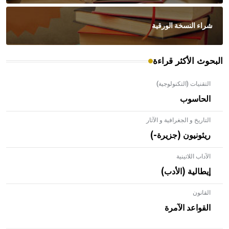
شراء النسخة الورقية
البحوث الأكثر قراءة
التقنيات (التكنولوجية)
الحاسوب
التاريخ و الجغرافية و الآثار
ريئونيون (جزيرة-)
الآداب اللاتينية
إيطالية (الأدب)
القانون
- هل تعلم أن الأبلق نوع من الفنون الهندسية التي ارتبطت
بالعمارة الإسلامية في بلاد الشام ومصر خاصة، حيث يحرص
القواعد الآمرة
المعمار على بناء مداميكه وخاصة في الواجهات