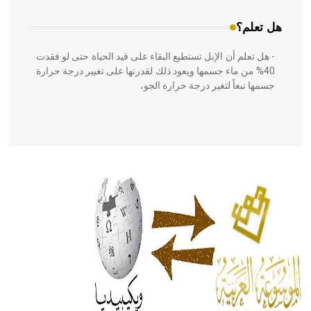
هل تعلم؟
- هل تعلم أن الإبل تستطيع البقاء على قيد الحياة حتى لو فقدت
40% من ماء جسمها ويعود ذلك لقدرتها على تغيير درجة حرارة
جسمها تبعاً لتغير درجة حرارة الجو،
- هل تعلم أن أبقراط كتب في الطب أربعة مؤلفات هي:
الحكم، الأدلة، تنظيم التغذية، ورسالته في جروح الرأس. ويعود
له الفضل بأنه حرر الطب من الدين والفلسفة.
- هل تعلم أن المرجان إفراز حيواني يتكون في البحر ويتركب
من مادة كربونات الكلسيوم، وهو أحمر أو شديد الحمرة وهو
أجود أنواعه، ويمتاز بكبر الحجم ويسمى الش