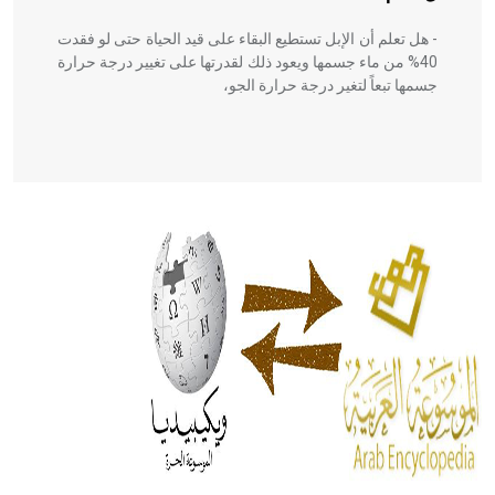
- هل تعلم أن الإبل تستطيع البقاء على قيد الحياة حتى لو فقدت
40% من ماء جسمها ويعود ذلك لقدرتها على تغيير درجة حرارة
جسمها تبعاً لتغير درجة حرارة الجو،
- هل تعلم أن أبقراط كتب في الطب أربعة مؤلفات هي:
الحكم، الأدلة، تنظيم التغذية، ورسالته في جروح الرأس. ويعود
له الفضل بأنه حرر الطب من الدين والفلسفة.
- هل تعلم أن المرجان إفراز حيواني يتكون في البحر ويتركب
من مادة كربونات الكلسيوم، وهو أحمر أو شديد الحمرة وهو
أجود أنواعه، ويمتاز بكبر الحجم ويسمى الش