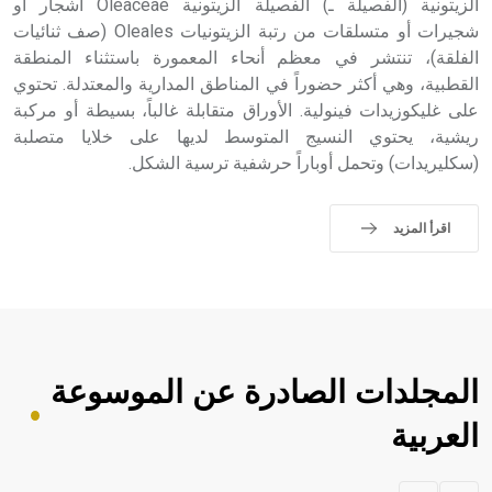
الزيتونية (الفصيلة ـ) الفصيلة الزيتونية Oleaceae أشجار أو
شجيرات أو متسلقات من رتبة الزيتونيات Oleales (صف ثنائيات
الفلقة)، تنتشر في معظم أنحاء المعمورة باستثناء المنطقة
القطبية، وهي أكثر حضوراً في المناطق المدارية والمعتدلة. تحتوي
على غليكوزيدات فينولية. الأوراق متقابلة غالباً، بسيطة أو مركبة
ريشية، يحتوي النسيج المتوسط لديها على خلايا متصلبة
(سكليريدات) وتحمل أوباراً حرشفية ترسية الشكل.
اقرأ المزيد
المجلدات الصادرة عن الموسوعة
العربية