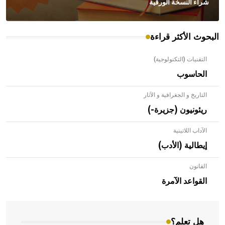
شراء النسخة الورقية
البحوث الأكثر قراءة
التقنيات (التكنولوجية)
الحاسوب
التاريخ و الجغرافية و الآثار
ريئونيون (جزيرة-)
الآداب اللاتينية
إيطالية (الأدب)
القانون
- هل تعلم أن الأبلق نوع من الفنون الهندسية التي ارتبطت
بالعمارة الإسلامية في بلاد الشام ومصر خاصة، حيث يحرص
القواعد الآمرة
المعمار على بناء مداميكه وخاصة في الواجهات
هل تعلم؟