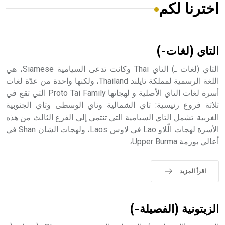
اخترنا لكم
هل تعلم أن الأبسيد كلمة فرنسية اللفظ تم اعتمادها مصطلحاً
أثرياً يستخدم في العمارة عموماً وفي العمارة الدينية الخاصة
بالكنائس خصوصاً، وفي الإنكليزية أب
التاي (لغات-)
التاي (لغات ـ) التاي Thai وكانت تدعى السيامية Siamese، هي
اللغة الرسمية لمملكة تايلند Thailand، ولكنها واحدة من عدّة لغات
أسرة لغات التاي الأصلية و لهجاتها Proto Tai Family التي تقع في
- هل تعلم أن أبجر Abgar اسم معروف جيداً يعود إلى عدد من
الملوك الذين حكموا مدينة إديسا (الرها) من أبجر الأول وحتى
ثلاثة فروع رئيسية: تاي الشمالية وتاي الوسطى وتاي الجنوبية
التاسع، وهم ينتسبون إلى أسرة أوسروين
الغربية. تشمل التاي السيامية التي تنتمي إلى الفرع الثالث من هذه
الأسرة لهجات الّلاو Lao في لاوس Laos، ولهجات الشان Shan في
أعالي بورمة Upper Burma،
- هل تعلم أن الأبجدية الكنعانية تتألف من /22/ علامة كتابية
اقرأ المزيد
sign تكتب منفصلة غير متصلة، وتعتمد المبدأ الأكوروفوني،
حيث تقتصر القيمة الصوتية للعلامة الك
الزيتونية (الفصيلة-)