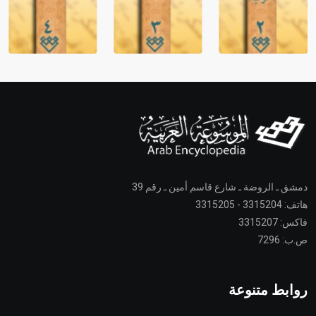
دمشق ـ الروضة ـ شارع قاسم أمين ـ رقم 39
هاتف: 3315204 - 3315205
فاكس: 3315207
ص.ب: 7296
روابط متنوعة