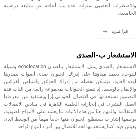
الملوك الذين حكموا مدينة إديسا (الرها) من أبجر الأول وحتى
والاضطراب العصبي سنوات عدة مما أعاقه عن متابعة دراسته
التاسع، وهم ينتسبون إلى أسرة أوسروين
الجامعية.
اقرأ المزيد
- هل تعلم أن الأبجدية الكنعانية تتألف من /22/ علامة كتابية
sign تكتب منفصلة غير متصلة، وتعتمد المبدأ الأكوروفوني،
الاستشعار ب-الصدى
حيث تقتصر القيمة الصوتية للعلامة الك
الاستشعار بالصدى يمثل الاستشعار بالصدى echolocation وسيلة
للتوجه، يعتمد مبدؤها على إدراك الحيوان صدى أصوات يصدرها
لهذه الغاية، فيتمكن بفضله من إدراك العوائق واقتناص الفرائس
والإلمام بالوسط، إذ تتمتع الحيوانات بمجموعة رائعة من آليات فذة
التصميم تستخدمها في الاتصال الحيواني [ر] ويستفيد من معرفتها
العقل البشري في إنجازاته العلمية الباهرة في ميادين الاتصالات
المتقدِّمة. والمهم هنا من هذه الآليات ما يعتمد على الأمواج الصوتية،
بوصفها إشارات يستطلع الحيوان منها جانباً مهماً من الوسط الذي
يعيش فيه، كما يستخدمها لغة للاتصال بين أفراد النوع الواحد.