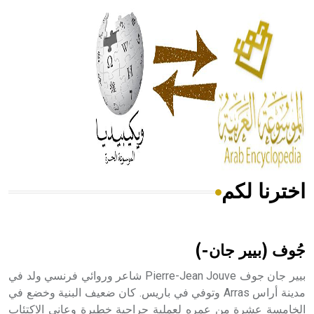
الحكم، الأدلة، تنظيم التغذية، ورسالته في جروح الرأس. ويعود
له الفضل بأنه حرر الطب من الدين والفلسفة.
- هل تعلم أن المرجان إفراز حيواني يتكون في البحر ويتركب
من مادة كربونات الكلسيوم، وهو أحمر أو شديد الحمرة وهو
أجود أنواعه، ويمتاز بكبر الحجم ويسمى الش
اخترنا لكم
هل تعلم أن الأبسيد كلمة فرنسية اللفظ تم اعتمادها مصطلحاً
أثرياً يستخدم في العمارة عموماً وفي العمارة الدينية الخاصة
بالكنائس خصوصاً، وفي الإنكليزية أب
جُوف (بيير جان-)
بيير جان جوف Pierre-Jean Jouve شاعر وروائي فرنسي ولد في
مدينة أراس Arras وتوفي في باريس. كان ضعيف البنية وخضع في
الخامسة عشرة من عمره لعملية جراحية خطيرة وعانى الاكتئاب
- هل تعلم أن أبجر Abgar اسم معروف جيداً يعود إلى عدد من