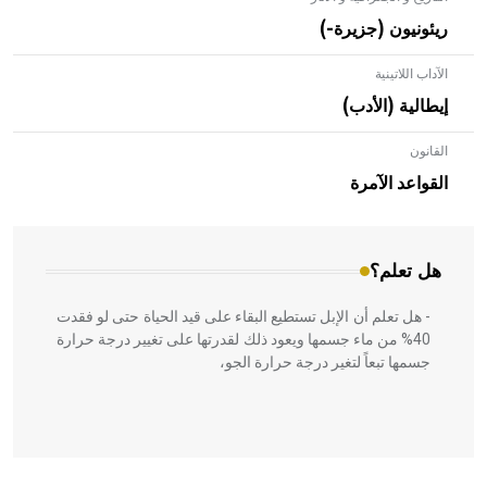
ريئونيون (جزيرة-)
الآداب اللاتينية
إيطالية (الأدب)
القانون
- هل تعلم أن الأبلق نوع من الفنون الهندسية التي ارتبطت
بالعمارة الإسلامية في بلاد الشام ومصر خاصة، حيث يحرص
القواعد الآمرة
المعمار على بناء مداميكه وخاصة في الواجهات
هل تعلم؟
- هل تعلم أن الإبل تستطيع البقاء على قيد الحياة حتى لو فقدت
40% من ماء جسمها ويعود ذلك لقدرتها على تغيير درجة حرارة
جسمها تبعاً لتغير درجة حرارة الجو،
- هل تعلم أن أبقراط كتب في الطب أربعة مؤلفات هي: