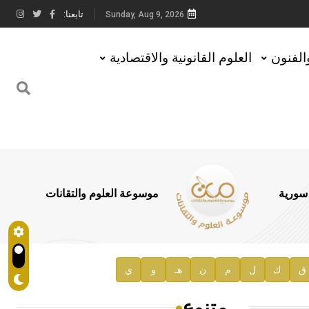
تابعنا:
Sunday, Aug 9, 2026
والفنون
العلوم القانونية والاقتصادية
 سورية
موسوعة العلوم والتقانات
ق
ك
ل
م
ن
هـ
و
ي
متنوع