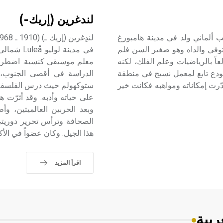
لندغرين (إريك-)
و ـ) (1914 ـ 1979) أرنو شميت Arno Schmidt كاتب ألماني ولد في مدينة هامبورغ
وتوفي والداه وهو صغير السن فلم
في مدينة 
اً بالرياضيات وعلم الفلك، لكنه
معلم موسيقى كنسية. اضطر ـ ب
ودع تابع لمعمل نسيج في منطقة
الدراسة في أقصى الجنوب، 
لة له في العمل قدّرت إمكاناته ومواهبه فكانت خير
ستوكهولم حيث درس الفلسفة و
على حياته وأدبه. وقد أثرّت 
هذا الجيل. وكان عضواً في الأكاديمية السويدية
اقرأ المزيد
ربية