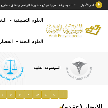
آخر الأخبار
الموسوعة العربية توسّع حضورها الرقمي وتطلق مشاريع معرف
فوز الأستاذ الدكتور وليد محمد السراقبي بجائزة كتارا ل
العلوم التطبيقية
اللغ
جائزة مجمع الملك سلمان العالمي للغة العربية 2025
الأستاذ إياد خالد الطباع مدير عام لهيئة الموسوعة العربية
العلوم البحتة
الحضارة
السيد محمد ياسين صالح وزيرا للثقافة
صدور المجلد الثامن من موسوعة الآثار في سورية
توصيات مجلس الإدارة
الموسوعة الطبية
صدور المجلد السابع من موسوعة الآثار في سورية
صدور المجلد الثامن عشر من الموسوعة الطبية
إعلان..
أ
ب
ت
ث
ج
ح
خ
د
دار الفكر الموزع الحصري لمنشورات هيئة الموسوعة العرب
الإيجار (عقد-)