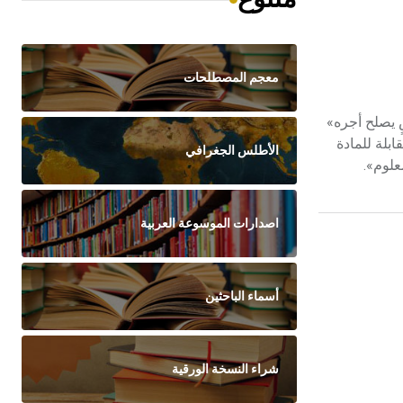
معجم المصطلحات
ِعِوضٍ يصلح أجره»
القانون المدني السوري المقابلة للمادة
الأطلس الجغرافي
اصدارات الموسوعة العربية
أسماء الباحثين
شراء النسخة الورقية