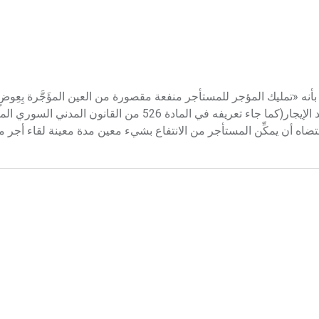
Leas في فقه الشريعة الإسلامية بأنه «تمليك المؤجر للمستأجر منفعة مقصورة من العين المؤَجَّرة ب
(كما جاء في كتاب مرشد الحيران لقدري باشا). أما في القانون فعقد الإيجار(كما جاء تعريفه في المادة 526 من 