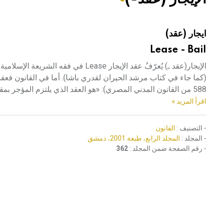
هيئة الموسوعة العربية تطلق موسوعات جديدة في عام 2026
ايجار (عقد)
Lease - Bail
الإيجار(عقد ـ) يُعرّفُ عقد الإيجار e
588 من القانون المدني المصري): «هو العقد الذي يلتزم المؤجر بمقتضاه أن يمكِّن المستأجر من الانتفاع بشيء معين مدة معينة لقاء أجر معلوم».
اقرأ المزيد »
- التصنيف :
القانون
- المجلد :
المجلد الرابع، طبعة 2001، دمشق
- رقم الصفحة ضمن المجلد :
362