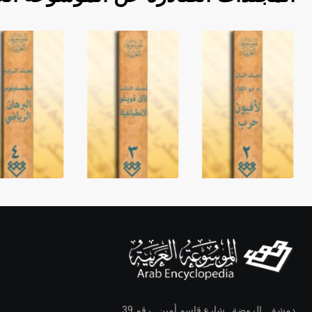
دمشق ـ الروضة ـ شارع قاسم أمين ـ رقم 39