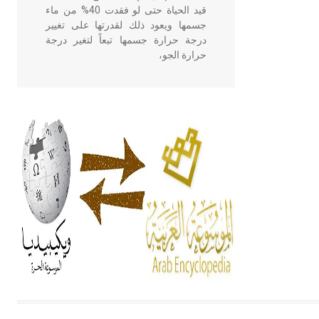
قيد الحياة حتى لو فقدت 40% من ماء
جسمها ويعود ذلك لقدرتها على تغيير
درجة حرارة جسمها تبعاً لتغير درجة
حرارة الجو،
- هل تعلم أن أبقراط كتب في الطب
أربعة مؤلفات هي: الحكم، الأدلة، تنظيم
التغذية، ورسالته في جروح الرأس.
ويعود له الفضل بأنه حرر الطب من
الدين والفلسفة.
- هل تعلم أن المرجان إفراز حيواني
يتكون في البحر ويتركب من مادة
كربونات الكلسيوم، وهو أحمر أو شديد
الحمرة وهو أجود أنواعه، ويمتاز بكبر
الحجم ويسمى الش
هل تعلم أن الأبسيد كلمة فرنسية اللفظ