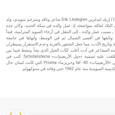
تم اعتمادها مصطلحاً أثرياً يستخدم في
العمارة عموماً وفي العمارة الدينية
الخاصة بالكنائس خصوصاً، وفي
لندِغرين (إريك ـ) (1910 ـ 1968) إريك لندِغرين Erik Lindegren شاعر وناقد ومترجم سويدي، ولد
الإنكليزية أب
لوليو Luleå شمالي البلاد لعائلة متواضعة، إذ عمل والده في سكة الحديد، وكان جده
سبب عمل والده ـ إلى التنقل في أرجاء السويد المترامية، فبدأ
- هل تعلم أن أبجر Abgar اسم معروف
وتابعها في أقصى الشمال ثم في الوسط، وأنهاها في جامعة
جيداً يعود إلى عدد من الملوك الذين
تاريخ الأدب، مما جعل الشعور بالغربة وعدم الاستقرار يسيطران
حكموا مدينة إديسا (الرها) من أبجر الأول
هذه المشاعر في أدب أغلب كتّاب الجيل الذي نشأ ونشط فيما بين
وحتى التاسع، وهم ينتسبون إلى أسرة
وبعد الحربين العالميتين، وأطلقت عليه تسمية «جيل الأربعينيات» fyrtiotalisterna. كتب في
أوسروين
الصحافة وترأس تحرير دوريتي «الأربعينيات» 40- tal و«بريزما» Prisma التي كانت لسان حال
 منذ عام 1962 حتى وفاته في ستوكهولم.
- هل تعلم أن الأبجدية الكنعانية تتألف من
/22/ علامة كتابية sign تكتب منفصلة
غير متصلة، وتعتمد المبدأ الأكوروفوني،
حيث تقتصر القيمة الصوتية للعلامة الك