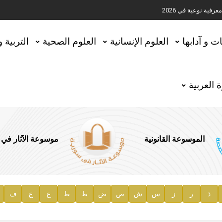
ية نوعية في 2026
تحقيق المخطوطات في العاصمة القطرية الدوحة
ات و آدابها
العلوم الإنسانية
العلوم الصحية
التربية 
 العربية
الموسوعة القانونية
موسوعة الآثار في
ذ
ر
ز
س
ش
ص
ض
ط
ظ
ع
غ
ف
ية