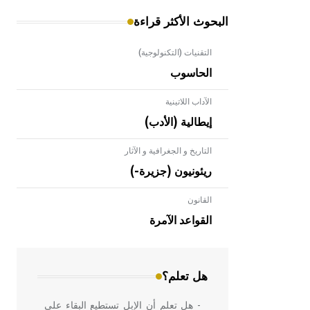
البحوث الأكثر قراءة
التقنيات (التكنولوجية)
الحاسوب
الآداب اللاتينية
إيطالية (الأدب)
التاريخ و الجغرافية و الآثار
ريئونيون (جزيرة-)
القانون
- هل تعلم أن الأبلق نوع من الفنون
الهندسية التي ارتبطت بالعمارة الإسلامية
القواعد الآمرة
في بلاد الشام ومصر خاصة، حيث يحرص
المعمار على بناء مداميكه وخاصة في
الواجهات
هل تعلم؟
- هل تعلم أن الإبل تستطيع البقاء على