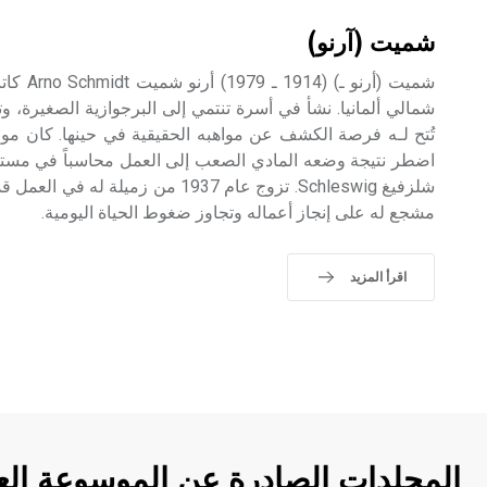
شميت (آرنو)
شميت (أرن
شمالي ألمانيا. نشأ في أسرة تنتمي إلى البرجوازية الصغيرة، 
تُتح لـه فرصة الكشف عن مواهبه الحقيقية في حينها. كان مولع
اضطر نتيجة وضعه المادي الصعب إلى العمل محاسباً في مست
شلزفيغ Schleswig. تزوج عام 1937 من زمي
مشجع له على إنجاز أعماله وتجاوز ضغوط الحياة اليومية.
اقرأ المزيد
المجلدات الصادرة عن الموسوعة الع