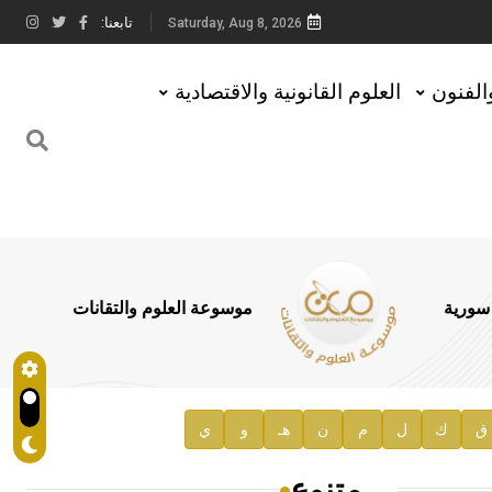
تابعنا:
Saturday, Aug 8, 2026
والفنون
العلوم القانونية والاقتصادية
 سورية
موسوعة العلوم والتقانات
ق
ك
ل
م
ن
هـ
و
ي
متنوع