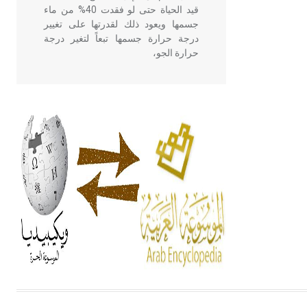
قيد الحياة حتى لو فقدت 40% من ماء
جسمها ويعود ذلك لقدرتها على تغيير
درجة حرارة جسمها تبعاً لتغير درجة
حرارة الجو،
- هل تعلم أن أبقراط كتب في الطب
أربعة مؤلفات هي: الحكم، الأدلة، تنظيم
التغذية، ورسالته في جروح الرأس.
ويعود له الفضل بأنه حرر الطب من
الدين والفلسفة.
- هل تعلم أن المرجان إفراز حيواني
يتكون في البحر ويتركب من مادة
كربونات الكلسيوم، وهو أحمر أو شديد
الحمرة وهو أجود أنواعه، ويمتاز بكبر
الحجم ويسمى الش
هل تعلم أن الأبسيد كلمة فرنسية اللفظ