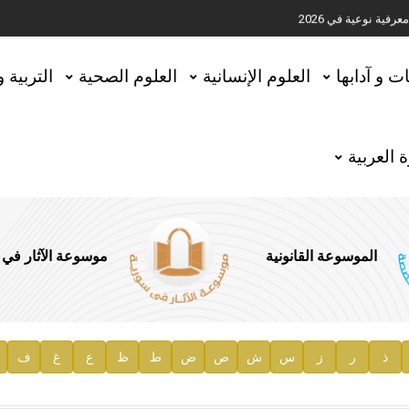
ية نوعية في 2026
تحقيق المخطوطات في العاصمة القطرية الدوحة
ات و آدابها
العلوم الإنسانية
العلوم الصحية
التربية 
 العربية
الموسوعة القانونية
موسوعة الآثار في
ذ
ر
ز
س
ش
ص
ض
ط
ظ
ع
غ
ف
ية