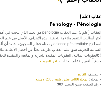
هيئة الموسوعة العربية تطلق موسوعات جديدة في عام 2026
عقاب (علم)
Penology - Pénologie
الِعقَاب (علم ـ) علم العقاب pénologie
أكثر أساليب التنفيذ ملاءَمة لتحقيق هذه الأهداف. الأصل في علم الع
اصطلاح science pénitentiaire ومعناه «علم ا
السالبة للحرية، شق علم العقاب طريقه بحثاً عن أفضل الأنظمة ملاءمة
حرفياً، لتعبير «علم العقاب».
اقرأ المزيد »
- التصنيف :
القانون
- المجلد :
المجلد الثالث عشر، طبعة 2005، دمشق
- رقم الصفحة ضمن المجلد :
303