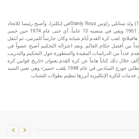
تم اعتمادها مصطلحاً أثرياً يستخدم في
العمارة عموماً وفي العمارة الدينية
الخاصة بالكنائس خصوصاً، وفي
راوس (ستانلي -) (1901-1984) ولد ستانلي راوس Stanly Rousفي إنكلترا، وأصبح رئيسا للاتحاد
الإنكليزية أب
الدولي لكرة القدم FIFA عام 1961 وبقي في منصبه 13 عاماً، أي حتى عام 1974 حين خسر
و هافيلانج. لعب كرة القدم أيام شبابه وكان حارساً للمرمى، ثم انتقل
- هل تعلم أن أبجر Abgar اسم معروف
اً من أفضل حكام العالم. وبعد اعتزاله التحكيم أصبح عضواً في
جيداً يعود إلى عدد من الملوك الذين
 فقدم عدداً من الدراسات المفيدة والمتطورة حول التحكيم والتدريب
حكموا مدينة إديسا (الرها) من أبجر الأول
روي بدءاً من عام 1945 وألف خلال ذلك كتاباً هاماً عن كرة القدم بعنوان «تاريخ قوانين كرة
وحتى التاسع، وهم ينتسبون إلى أسرة
القدم» فأنعم عليه الملك البريطاني جورج السادس في عام 1948 بلقب «سير» وهي تعني السيد
أوسروين
ن خدمات للكرة الإنكليزية أبرزها تنظيم بطولات للشباب.
- هل تعلم أن الأبجدية الكنعانية تتألف من
/22/ علامة كتابية sign تكتب منفصلة
غير متصلة، وتعتمد المبدأ الأكوروفوني،
حيث تقتصر القيمة الصوتية للعلامة الك