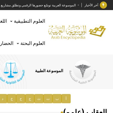
آخر الأخبار
الموسوعة العربية توسّع حضورها الرقمي وتطلق مشاريع معرف
فوز الأستاذ الدكتور وليد محمد السراقبي بجائزة كتارا ل
العلوم التطبيقية
اللغ
جائزة مجمع الملك سلمان العالمي للغة العربية 2025
الأستاذ إياد خالد الطباع مدير عام لهيئة الموسوعة العربية
العلوم البحتة
الحضارة
السيد محمد ياسين صالح وزيرا للثقافة
صدور المجلد الثامن من موسوعة الآثار في سورية
توصيات مجلس الإدارة
الموسوعة الطبية
صدور المجلد السابع من موسوعة الآثار في سورية
صدور المجلد الثامن عشر من الموسوعة الطبية
إعلان..
أ
ب
ت
ث
ج
ح
خ
د
دار الفكر الموزع الحصري لمنشورات هيئة الموسوعة العرب
العقاب (علم-)