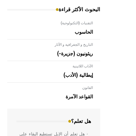
البحوث الأكثر قراءة
التقنيات (التكنولوجية)
الحاسوب
التاريخ و الجغرافية و الآثار
ريئونيون (جزيرة-)
الآداب اللاتينية
إيطالية (الأدب)
القانون
- هل تعلم أن الأبلق نوع من الفنون
الهندسية التي ارتبطت بالعمارة الإسلامية
القواعد الآمرة
في بلاد الشام ومصر خاصة، حيث يحرص
المعمار على بناء مداميكه وخاصة في
الواجهات
هل تعلم؟
- هل تعلم أن الإبل تستطيع البقاء على