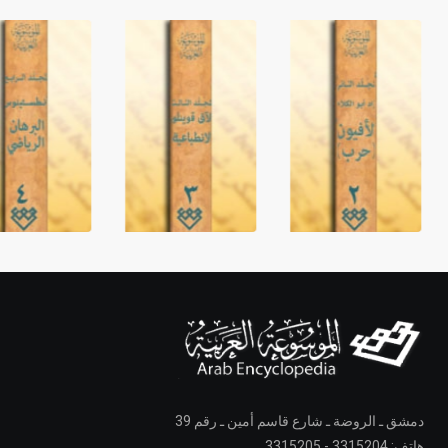
دمشق ـ الروضة ـ شارع قاسم أمين ـ رقم 39
هاتف: 3315204 - 3315205