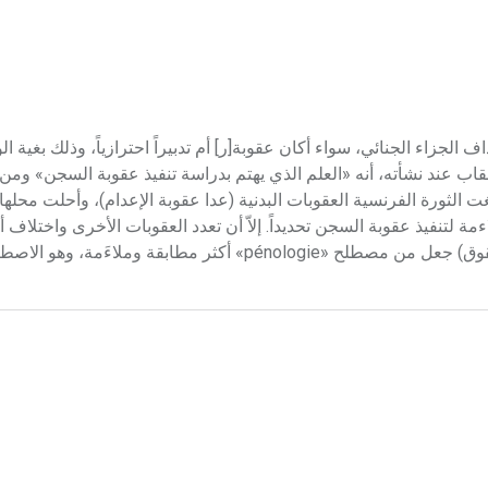
 هو العلم الذي يبحث في أهداف الجزاء الجنائي، سواء أكان عقوبة[ر] أم تدبيراً احترازياً، وذلك بغ
قاب عند نشأته، أنه «العلم الذي يهتم بدراسة تنفيذ عقوبة السجن» ومن 
لسجون». فبعد أن ألغت الثورة الفرنسية العقوبات البدنية (عدا عقوبة الإعدام)، وأحلت محل
 لتنفيذ عقوبة السجن تحديداً. إلاّ أن تعدد العقوبات الأخرى واختلاف أن
(كالعقوبات المالية، العقوبات المقيدة للحرية والمانعة والمقيدة للحقوق) جعل من مصطلح «pénologie» أكثر مط