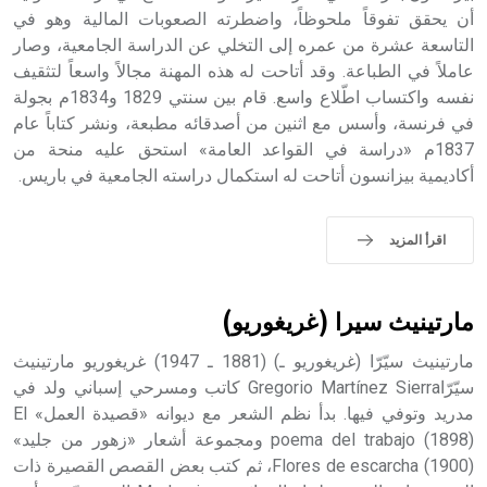
الملوك الذين حكموا مدينة إديسا (الرها) من أبجر الأول وحتى
أن يحقق تفوقاً ملحوظاً، واضطرته الصعوبات المالية وهو في
التاسع، وهم ينتسبون إلى أسرة أوسروين
التاسعة عشرة من عمره إلى التخلي عن الدراسة الجامعية، وصار
عاملاً في الطباعة. وقد أتاحت له هذه المهنة مجالاً واسعاً لتثقيف
نفسه واكتساب اطّلاع واسع. قام بين سنتي 1829 و1834م بجولة
في فرنسة، وأسس مع اثنين من أصدقائه مطبعة، ونشر كتاباً عام
1837م «دراسة في القواعد العامة» استحق عليه منحة من
- هل تعلم أن الأبجدية الكنعانية تتألف من /22/ علامة كتابية
أكاديمية بيزانسون أتاحت له استكمال دراسته الجامعية في باريس.
sign تكتب منفصلة غير متصلة، وتعتمد المبدأ الأكوروفوني،
حيث تقتصر القيمة الصوتية للعلامة الك
اقرأ المزيد
مارتينيث سيرا (غريغوريو)
مارتينيث سيّرّا (غريغوريو ـ) (1881 ـ 1947) غريغوريو مارتينيث
سيّرّاGregorio Martínez Sierra كاتب ومسرحي إسباني ولد في
مدريد وتوفي فيها. بدأ نظم الشعر مع ديوانه «قصيدة العمل» El
poema del trabajo (1898) ومجموعة أشعار «زهور من جليد»
Flores de escarcha (1900)، ثم كتب بعض القصص القصيرة ذات