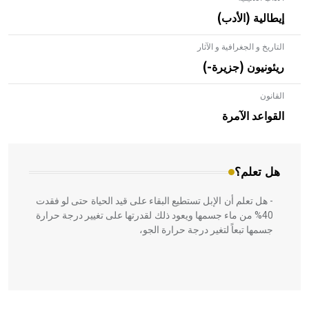
إيطالية (الأدب)
التاريخ و الجغرافية و الآثار
ريئونيون (جزيرة-)
القانون
- هل تعلم أن الأبلق نوع من الفنون الهندسية التي ارتبطت
بالعمارة الإسلامية في بلاد الشام ومصر خاصة، حيث يحرص
القواعد الآمرة
المعمار على بناء مداميكه وخاصة في الواجهات
هل تعلم؟
- هل تعلم أن الإبل تستطيع البقاء على قيد الحياة حتى لو فقدت
40% من ماء جسمها ويعود ذلك لقدرتها على تغيير درجة حرارة
جسمها تبعاً لتغير درجة حرارة الجو،
- هل تعلم أن أبقراط كتب في الطب أربعة مؤلفات هي: