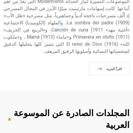
الموضوعات المميزة لتيار الحداثة Modernismo التي يعدّ من أهم
أتباعها. كانت إسهامات مارتينيث سيّرّا الأبرز في المجال المسرحي
إذ ألّف مسرحيات ناجحة أدبياً وجماهيرياً، مثل مسرحية «ظل الأب»
La sombra del padre (1909)، والملهاة (الكوميديا) الاجتماعية
«أغنية مهد» Canción de cuna (1911، و«الربيع في الخريف»
Primavera en otoño (1911) و«ماما» Mamá (1913) ، و«ملكوت
الله» El reino de Dios (1916) التي تتميز كلها بتحليلها الدقيق
لشخصياتها النسائية وأسلوبها الرقيق المرهف.
اقرأ المزيد
المجلدات الصادرة عن الموسوعة
العربية