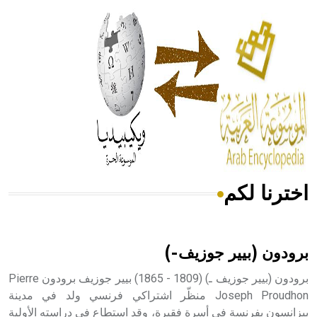
الحكم، الأدلة، تنظيم التغذية، ورسالته في جروح الرأس. ويعود
له الفضل بأنه حرر الطب من الدين والفلسفة.
- هل تعلم أن المرجان إفراز حيواني يتكون في البحر ويتركب
من مادة كربونات الكلسيوم، وهو أحمر أو شديد الحمرة وهو
أجود أنواعه، ويمتاز بكبر الحجم ويسمى الش
اخترنا لكم
هل تعلم أن الأبسيد كلمة فرنسية اللفظ تم اعتمادها مصطلحاً
أثرياً يستخدم في العمارة عموماً وفي العمارة الدينية الخاصة
بالكنائس خصوصاً، وفي الإنكليزية أب
برودون (بيير جوزيف-)
برودون (بيير جوزيف ـ) (1809 - 1865) بيير جوزيف برودون Pierre
Joseph Proudhon منظّر اشتراكي فرنسي ولد في مدينة
بيزانسون بفرنسة في أسرة فقيرة، وقد استطاع في دراسته الأولية
- هل تعلم أن أبجر Abgar اسم معروف جيداً يعود إلى عدد من