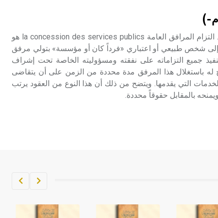
تم اعتمادها مصطلحاً أثرياً يستخدم في
م-)
العمارة عموماً وفي العمارة الدينية
الخاصة بالكنائس خصوصاً، وفي
المرافق العامة (التزام ـ) عقد التزام المرافق العامة la concession des services publics هو
الإنكليزية أب
ة إلى شخص طبيعي أو اعتباري «فرداً كان أو مؤسسة» بتولي مرفق
نفيذ جميع التزاماته على نفقته ومسؤوليته الخاصة تحت إشراف
- هل تعلم أن أبجر Abgar اسم معروف
اح له باستغلال هذا المرفق مدة محددة من الزمن على أن يتقاضى
جيداً يعود إلى عدد من الملوك الذين
لخدمات التي يقدمها. ويتضح من ذلك أن هذا النوع من العقود يرتب
حكموا مدينة إديسا (الرها) من أبجر الأول
يمنحه بالمقابل حقوقاً محددة.
وحتى التاسع، وهم ينتسبون إلى أسرة
أوسروين
- هل تعلم أن الأبجدية الكنعانية تتألف من
/22/ علامة كتابية sign تكتب منفصلة
غير متصلة، وتعتمد المبدأ الأكوروفوني،
حيث تقتصر القيمة الصوتية للعلامة الك