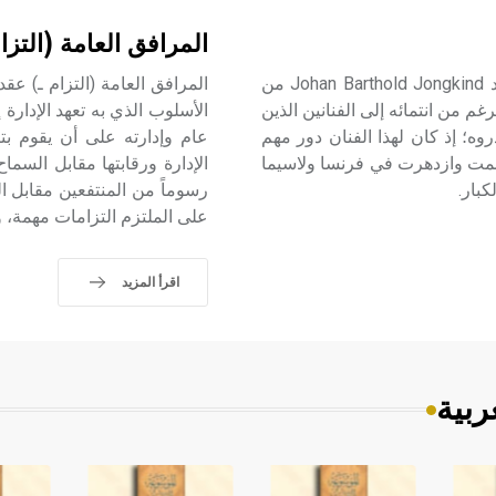
المرافق العامة (التزا
يونكند (يوهان بارتولد ـ) (1819ـ 1891) يعد يوهان بارتولد يونكند Johan Barthold Jongkind من
م من انتمائه إلى الفنانين الذين
الأسلوب الذي به تعهد الإدار
روه؛ إذ كان لهذا الفنان دور مهم
عام وإدارته على أن يقوم بت
الحركة الانطباعية[ر] impressionnisme التي نمت وازدهرت في فرنسا ولاسيما
الإدارة ورقابتها مقابل السم
رسوماً من المنتفعين مقابل ا
على الملتزم التزامات مهمة، و
اقرأ المزيد
ربية