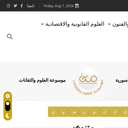
تابعنا:
Friday, Aug 7, 2026
والفنون
العلوم القانونية والاقتصادية
 سورية
موسوعة العلوم والتقانات
ق
ك
ل
م
ن
هـ
و
ي
متنوع