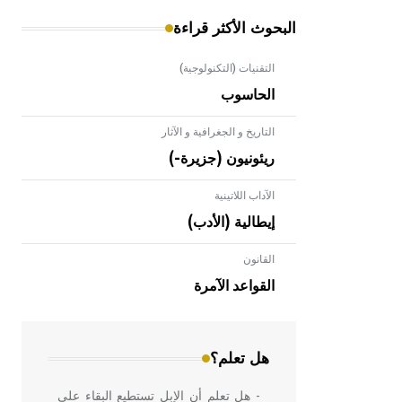
البحوث الأكثر قراءة
التقنيات (التكنولوجية)
الحاسوب
التاريخ و الجغرافية و الآثار
ريئونيون (جزيرة-)
الآداب اللاتينية
إيطالية (الأدب)
القانون
- هل تعلم أن الأبلق نوع من الفنون
الهندسية التي ارتبطت بالعمارة الإسلامية
القواعد الآمرة
في بلاد الشام ومصر خاصة، حيث يحرص
المعمار على بناء مداميكه وخاصة في
الواجهات
هل تعلم؟
- هل تعلم أن الإبل تستطيع البقاء على