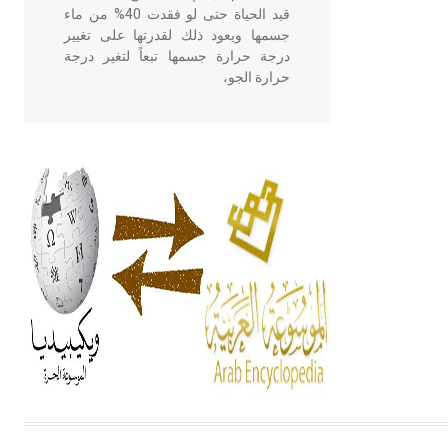
قيد الحياة حتى لو فقدت 40% من ماء
جسمها ويعود ذلك لقدرتها على تغيير
درجة حرارة جسمها تبعاً لتغير درجة
حرارة الجو،
- هل تعلم أن أبقراط كتب في الطب
أربعة مؤلفات هي: الحكم، الأدلة، تنظيم
التغذية، ورسالته في جروح الرأس.
ويعود له الفضل بأنه حرر الطب من
الدين والفلسفة.
- هل تعلم أن المرجان إفراز حيواني
يتكون في البحر ويتركب من مادة
كربونات الكلسيوم، وهو أحمر أو شديد
الحمرة وهو أجود أنواعه، ويمتاز بكبر
الحجم ويسمى الش
هل تعلم أن الأبسيد كلمة فرنسية اللفظ