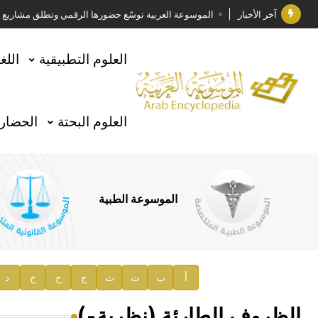
آخر الأخبار
الموسوعة العربية توسّع حضورها الرقمي وتطلق مشاريع معرف
فوز الأستاذ الدكتور وليد محمد السراقبي بجائزة كتارا ل
العلوم التطبيقية
اللغ
جائزة مجمع الملك سلمان العالمي للغة العربية 2025
الأستاذ إياد خالد الطباع مدير عام لهيئة الموسوعة العربية
العلوم البحتة
الحضارة
السيد محمد ياسين صالح وزيرا للثقافة
صدور المجلد الثامن من موسوعة الآثار في سورية
توصيات مجلس الإدارة
الموسوعة الطبية
صدور المجلد السابع من موسوعة الآثار في سورية
صدور المجلد الثامن عشر من الموسوعة الطبية
إعلان..
أ
ب
ت
ث
ج
ح
خ
د
دار الفكر الموزع الحصري لمنشورات هيئة الموسوعة العرب
الظروف الطارئة (نظرية-)