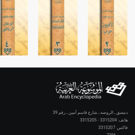
دمشق ـ الروضة ـ شارع قاسم أمين ـ رقم 39
هاتف: 3315204 - 3315205
فاكس: 3315207