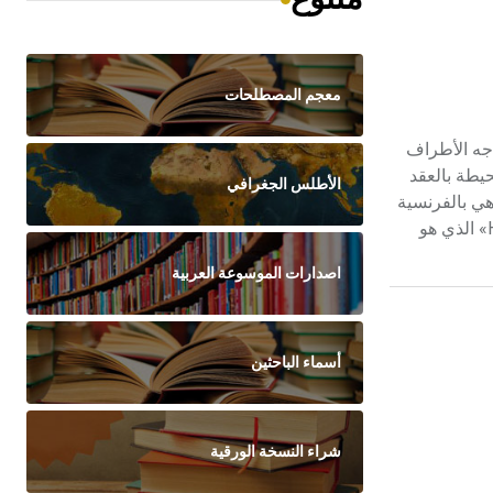
معجم المصطلحات
اجه الأطراف
حيطة بالعقد
الأطلس الجغرافي
هي بالفرنسية
imprévision économiqne أو Dislocation économique، ويعادلهما في الفقه الأنغلوسكسوني unexpected circumstances أو «Hardship» الذي هو
اصدارات الموسوعة العربية
أسماء الباحثين
شراء النسخة الورقية