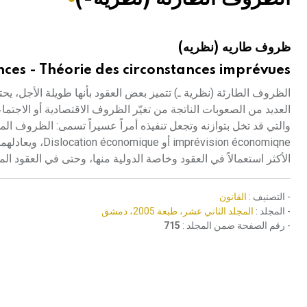
هيئة الموسوعة العربية تطلق موسوعات جديدة في عام 2026
ظروف طاريه (نظريه)
ces - Théorie des circonstances imprévues
الظروف الطارئة (نظرية ـ) تتميز بعض العقود بأنها طويلة الأجل، يح
العديد من الصعوبات الناتجة من تغيّر الظروف الاقتصادية أو الاجتما
والتي قد تخل بتوازنه وتجعل تنفيذه أمراً عسيراً تسمى: الظروف ال
الأكثر استعمالاً في العقود وخاصة الدولية منها، وحتى في العقود المك
- التصنيف :
القانون
- المجلد :
المجلد الثاني عشر، طبعة 2005، دمشق
- رقم الصفحة ضمن المجلد :
715