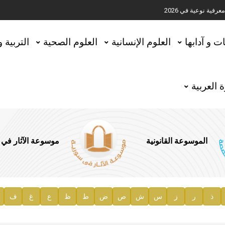
ية نوعية في 2026
تحقيق المخطوطات في العاصمة القطرية الدوحة
ات و آدابها
العلوم الإنسانية
العلوم الصحية
التربية 
 العربية
الموسوعة القانونية
موسوعة الآثار في
ذ
ر
ز
س
ش
ص
ض
ط
ظ
ع
غ
ف
ية