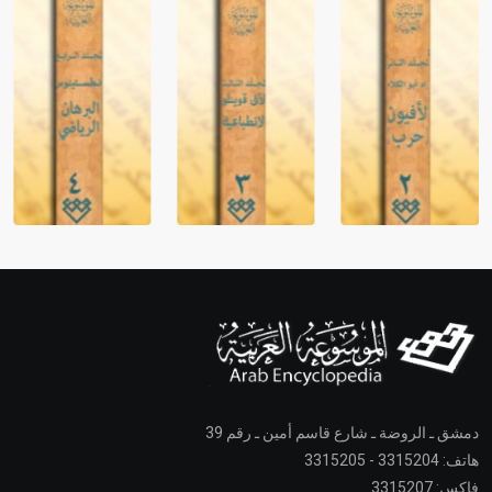
دمشق ـ الروضة ـ شارع قاسم أمين ـ رقم 39
هاتف: 3315204 - 3315205
فاكس: 3315207