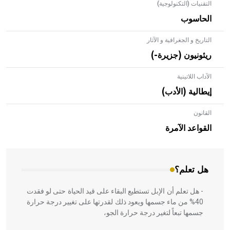
التقنيات (التكنولوجية)
الحاسوب
التاريخ و الجغرافية و الآثار
ريئونيون (جزيرة-)
الآداب اللاتينية
إيطالية (الأدب)
القانون
- هل تعلم أن الأبلق نوع من الفنون الهندسية التي ارتبطت
بالعمارة الإسلامية في بلاد الشام ومصر خاصة، حيث يحرص
القواعد الآمرة
المعمار على بناء مداميكه وخاصة في الواجهات
هل تعلم؟
- هل تعلم أن الإبل تستطيع البقاء على قيد الحياة حتى لو فقدت
40% من ماء جسمها ويعود ذلك لقدرتها على تغيير درجة حرارة
جسمها تبعاً لتغير درجة حرارة الجو،