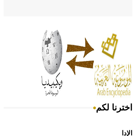
- هل تعلم أن أبقراط كتب في الطب أربعة مؤلفات هي:
الحكم، الأدلة، تنظيم التغذية، ورسالته في جروح الرأس. ويعود
له الفضل بأنه حرر الطب من الدين والفلسفة.
- هل تعلم أن المرجان إفراز حيواني يتكون في البحر ويتركب
من مادة كربونات الكلسيوم، وهو أحمر أو شديد الحمرة وهو
أجود أنواعه، ويمتاز بكبر الحجم ويسمى الش
اخترنا لكم
هل تعلم أن الأبسيد كلمة فرنسية اللفظ تم اعتمادها مصطلحاً
أثرياً يستخدم في العمارة عموماً وفي العمارة الدينية الخاصة
بالكنائس خصوصاً، وفي الإنكليزية أب
الإدا