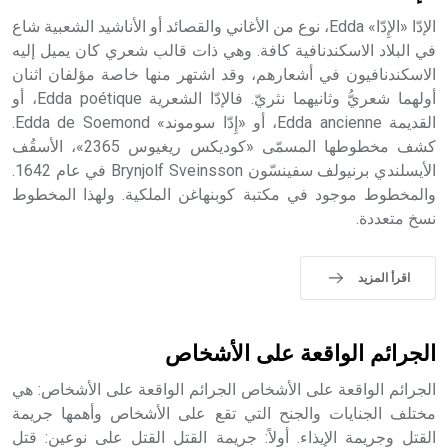
الإدّا «الإِدّا» Edda، نوع من الأغاني والقصائد أو الأناشيد الشعبية شاع
في البلاد الاسكندنافية كافة. وهي ذات قالب شعري كان يميل إليه
الاسكندنافيون في أشعارهم، وقد اشتهر منها خاصة مؤلفان اثنان
- هل تعلم أن أبجر Abgar اسم معروف جيداً يعود إلى عدد من
الملوك الذين حكموا مدينة إديسا (الرها) من أبجر الأول وحتى
أولهما شعريُّ وثانيهما نثريّ. فالإدّا الشعرية Edda poétique، أو
التاسع، وهم ينتسبون إلى أسرة أوسروين
القديمة Edda ancienne، أو «إِدّا سوموند» Edda de Soemond.
كشف مخطوطها المسمّى «كوديكس ريغيوس 2365»، الأسقُف
الأيسلندي برنيولف سفينسّون Brynjolf Sveinsson في عام 1642.
والمخطوط موجود في مكتبة كوبنهاغن الملكية. ولهذا المخطوط
نسخ متعددة.
- هل تعلم أن الأبجدية الكنعانية تتألف من /22/ علامة كتابية
sign تكتب منفصلة غير متصلة، وتعتمد المبدأ الأكوروفوني،
حيث تقتصر القيمة الصوتية للعلامة الك
اقرأ المزيد
الجرائم الواقعة على الأشخاص
الجرائم الواقعة على الأشخاص الجرائم الواقعة على الأشخاص: هي
مختلف الجنايات والجنح التي تقع على الأشخاص وأهمها جريمة
القتل وجريمة الإيذاء. أولاً: جريمة القتل القتل على نوعين: قتل