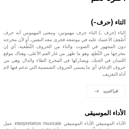
هل تعلم أن الأبسيد كلمة فرنسية اللفظ تم اعتمادها مصطلحاً
أثرياً يستخدم في العمارة عموماً وفي العمارة الدينية الخاصة
بالكنائس خصوصاً، وفي الإنكليزية أب
التاء (حرف-)
التاء (حرف ـ) التاء حرف مهموس، ومعنى المهموس أنه حرف
أُضْعِفَ الاعتماد عليه في موضعه فجرى معه النفس، أو لأن مخرجه
دون المجهور في الصوت. والتاء من الحروف النِّطْعية، أي إن
- هل تعلم أن أبجر Abgar اسم معروف جيداً يعود إلى عدد من
الملوك الذين حكموا مدينة إديسا (الرها) من أبجر الأول وحتى
مخرجها من النِّطع، وهو ما ظهر من غار الفم الأعلى، وهناك موقع
التاسع، وهم ينتسبون إلى أسرة أوسروين
اللسان في الحنك، ويشاركها في المخرج الطاء والدال. وهي من
حروف الإدغام، أي ما يسمى الحروف الشمسية التي تدغم فيها لام
أداة التعريف.
- هل تعلم أن الأبجدية الكنعانية تتألف من /22/ علامة كتابية
اقرأ المزيد
sign تكتب منفصلة غير متصلة، وتعتمد المبدأ الأكوروفوني،
حيث تقتصر القيمة الصوتية للعلامة الك
الأداء الموسيقى
الأداء الموسيقي الأداء الموسيقي interpretation musicale عمل