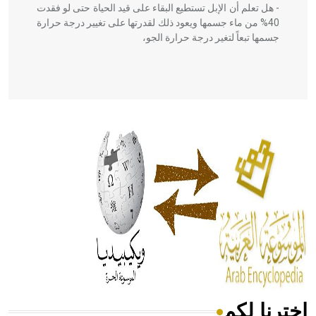
- هل تعلم أن الإبل تستطيع البقاء على قيد الحياة حتى لو فقدت
40% من ماء جسمها ويعود ذلك لقدرتها على تغيير درجة حرارة
جسمها تبعاً لتغير درجة حرارة الجو،
- هل تعلم أن أبقراط كتب في الطب أربعة مؤلفات هي:
الحكم، الأدلة، تنظيم التغذية، ورسالته في جروح الرأس. ويعود
له الفضل بأنه حرر الطب من الدين والفلسفة.
- هل تعلم أن المرجان إفراز حيواني يتكون في البحر ويتركب
من مادة كربونات الكلسيوم، وهو أحمر أو شديد الحمرة وهو
أجود أنواعه، ويمتاز بكبر الحجم ويسمى الش
اخترنا لكم