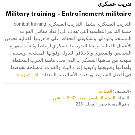
تدريب عسكري
هيئة الموسوعة العربية تطلق موسوعات جديدة في عام 2026
Military training - Entraînement militaire
التدريب العسكري يشمل التدريب العسكري combat training
جملة التدابير التعليمية التي تهدف إلى إعداد مقاتلي القوات
المسلحة وقياداتها وتشكيلاتها للحفاظ على جاهزيتها القتالية لخوض
الأعمال القتالية. يرتبط التدريب العسكري ارتباطاً وثيقاً بالمفهوم
السياسي والمعنوي والأخلاقي للدولة وقواتها المسلحة، ويستقى
منهجه من مذهبها العسكري، الذي يحدد ماهية الحرب المحتملة
وأهدافها وطبيعتها وكيفية إعداد البلاد والقوات المسلحة لخوضها
في أفضل الشروط وبأحدث الأساليب والمعدات.
اقرأ المزيد »
- التصنيف :
الصناعة
- المجلد :
المجلد السادس، طبعة 2002، دمشق
- رقم الصفحة ضمن المجلد :
223