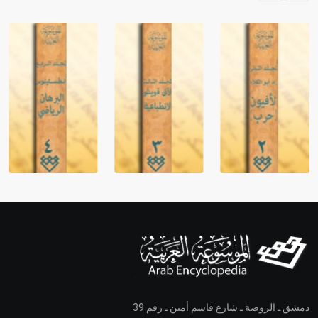
دمشق ـ الروضة ـ شارع قاسم أمين ـ رقم 39