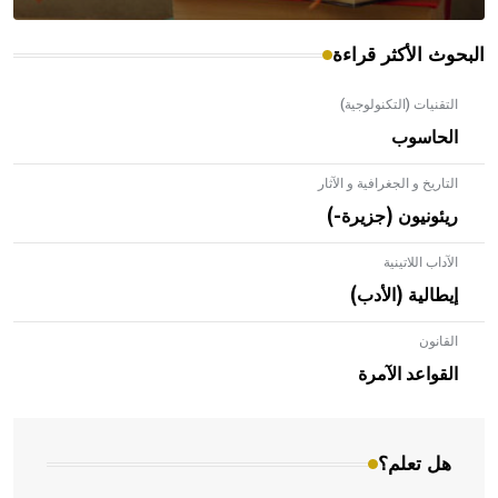
البحوث الأكثر قراءة
التقنيات (التكنولوجية)
الحاسوب
التاريخ و الجغرافية و الآثار
ريئونيون (جزيرة-)
الآداب اللاتينية
إيطالية (الأدب)
القانون
- هل تعلم أن الأبلق نوع من الفنون الهندسية التي ارتبطت
بالعمارة الإسلامية في بلاد الشام ومصر خاصة، حيث يحرص
القواعد الآمرة
المعمار على بناء مداميكه وخاصة في الواجهات
هل تعلم؟