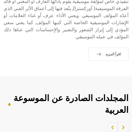
تنفيذي خاص لمؤلّفة موسيقية يقوم بأدائها العازف أو المغني أو قائد
الفرقة الموسيقية( أوركسترا), ينْفذ فيها إِلى أعماق الأثر الفني الذي
أعدّه المؤلف الموسيقي. ويعني الأداء عزف أو غناء العلامات أو
الإِشارات الموسيقية الخاصة التي كتبها المؤلف, كما يعني سعي
المؤدي إِلى إِبراز الشعور والتعبير والإِحساسات التي عناها ذلك
المؤلف في عمله الموسيقي.
اقرأ المزيد
المجلدات الصادرة عن الموسوعة
العربية