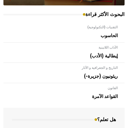
البحوث الأكثر قراءة
التقنيات (التكنولوجية)
الحاسوب
الآداب اللاتينية
إيطالية (الأدب)
التاريخ و الجغرافية و الآثار
ريئونيون (جزيرة-)
القانون
- هل تعلم أن الأبلق نوع من الفنون الهندسية التي ارتبطت
بالعمارة الإسلامية في بلاد الشام ومصر خاصة، حيث يحرص
القواعد الآمرة
المعمار على بناء مداميكه وخاصة في الواجهات
هل تعلم؟