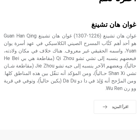
هل تعلم أن الأبسيد كلمة فرنسية اللفظ تم اعتمادها مصطلحاً
أثرياً يستخدم في العمارة عموماً وفي العمارة الدينية الخاصة
بالكنائس خصوصاً، وفي الإنكليزية أب
غوان هان تشينغ
غوان هان تشينغ (1226-1307) غوان هان تشينغ Guan Han Qing
هو أحد أهم كتَّاب المسرح الصيني الكلاسيكي في عهد أسرة يوان
Yuan، واسمه الحقيقي غير معروف. هناك خلاف في مكان ولادته،
- هل تعلم أن أبجر Abgar اسم معروف جيداً يعود إلى عدد من
الملوك الذين حكموا مدينة إديسا (الرها) من أبجر الأول وحتى
فبعضهم ينسبه إلى تشي تشو Qi Zhou (مقاطعة هي بي He Bei
التاسع، وهم ينتسبون إلى أسرة أوسروين
حالياً)، وبعضهم الآخر ينسبه إلى جيه تشو Jie Zhou (مقاطعة شـان
تشي Shan Xi حـالياً)، ومن المؤكد أنه تنقّل بين هذه المناطق كلها.
ومن المرَّجح أنه وُلِدَ في دا دو Da Du (بكين حالياً)، وتوفي في قرية
وو رن Wu Ren.
- هل تعلم أن الأبجدية الكنعانية تتألف من /22/ علامة كتابية
sign تكتب منفصلة غير متصلة، وتعتمد المبدأ الأكوروفوني،
اقرأ المزيد
حيث تقتصر القيمة الصوتية للعلامة الك