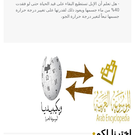
- هل تعلم أن الإبل تستطيع البقاء على قيد الحياة حتى لو فقدت
40% من ماء جسمها ويعود ذلك لقدرتها على تغيير درجة حرارة
جسمها تبعاً لتغير درجة حرارة الجو،
- هل تعلم أن أبقراط كتب في الطب أربعة مؤلفات هي:
الحكم، الأدلة، تنظيم التغذية، ورسالته في جروح الرأس. ويعود
له الفضل بأنه حرر الطب من الدين والفلسفة.
- هل تعلم أن المرجان إفراز حيواني يتكون في البحر ويتركب
من مادة كربونات الكلسيوم، وهو أحمر أو شديد الحمرة وهو
أجود أنواعه، ويمتاز بكبر الحجم ويسمى الش
اخترنا لكم